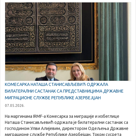
КОМЕСАРКА НАТАША СТАНИСАВЉЕВИЋ ОДРЖАЛА
БИЛАТЕРАЛНИ САСТАНАК СА ПРЕДСТАВНИЦИМА ДРЖАВНЕ
МИГРАЦИОНЕ СЛУЖБЕ РЕПУБЛИКЕ АЗЕРБЕЈЏАН
07.05.2026.
На маргинама IRMF-a Комесарка за миграције и избеглице
Наташа Станисављевић одржала је билатерални састанак са
господином Улви Алијевим, директором Одељења Државне
миграционе службе Републике Азербејџан. Током сусрета