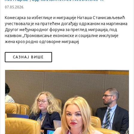
07.05.2026.
Комесарка за избеглице и миграције Наташа Станисављевић
учествовала је на пратећем догађају одржаном на маргинама
Другог међународног форума за преглед миграција, под
називом „Промовисање економске и социјалне инклузије
жена кроз родно одговорне миграциј
САЗНАЈ ВИШЕ