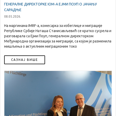
ГЕНЕРАЛНЕ ДИРЕКТОРКЕ IOM-А ЕЈМИ ПОУП О ЈАЧАЊУ
САРАДЊЕ
08.05.2026.
На маргинама IMRF-a, комесарка за избеглице и миграције
Републике Србије Наташа Станисављевић се кратко сусрела и
разговарала са Ејми Поуп, генералном директорком
Међународна организација за миграције, са којом је разменилa
мишљења о актуелним миграционим токо
САЗНАЈ ВИШЕ