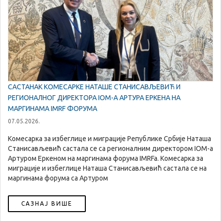
САСТАНАК КОМЕСАРКЕ НАТАШЕ СТАНИСАВЉЕВИЋ И
РЕГИОНАЛНОГ ДИРЕКТОРА IOM-A АРТУРА ЕРКЕНА НА
МАРГИНАМА IMRF ФОРУМА
07.05.2026.
Комесарка за избеглице и миграције Републике Србије Наташа
Станисављевић састала се са регионалним директором IOM-а
Артуром Еркеном на маргинама форума IMRFa. Комесарка за
миграције и избеглице Наташа Станисављевић састала се на
маргинама форума са Артуром
САЗНАЈ ВИШЕ