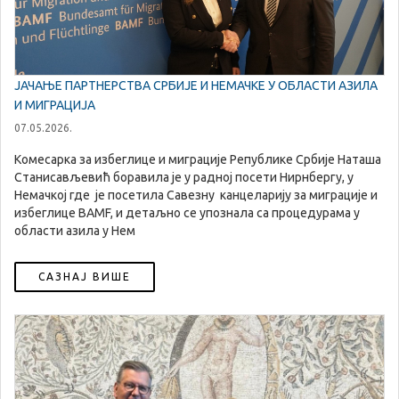
ЈАЧАЊЕ ПАРТНЕРСТВА СРБИЈЕ И НЕМАЧКЕ У ОБЛАСТИ АЗИЛА
И МИГРАЦИЈА
07.05.2026.
Комесарка за избеглице и миграције Републике Србије Наташа
Станисављевић боравила је у радној посети Нирнбергу, у
Немачкој где је посетила Савезну канцеларију за миграције и
избеглице BAMF, и детаљно се упознала са процедурама у
области азила у Нем
САЗНАЈ ВИШЕ