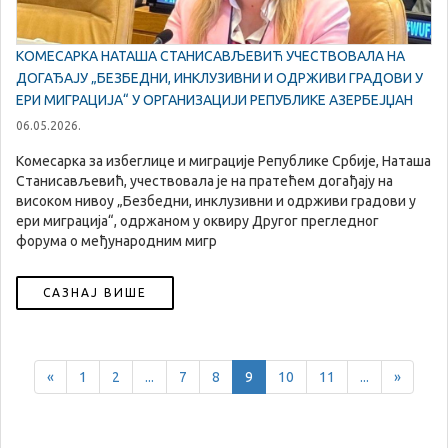
КОМЕСАРКА НАТАША СТАНИСАВЉЕВИЋ УЧЕСТВОВАЛА НА
ДОГАЂАЈУ „БЕЗБЕДНИ, ИНКЛУЗИВНИ И ОДРЖИВИ ГРАДОВИ У
ЕРИ МИГРАЦИЈА“ У ОРГАНИЗАЦИЈИ РЕПУБЛИКЕ АЗЕРБЕЈЏАН
06.05.2026.
Комесарка за избеглице и миграције Републике Србије, Наташа
Станисављевић, учествовала је на пратећем догађају на
високом нивоу „Безбедни, инклузивни и одрживи градови у
ери миграција“, одржаном у оквиру Другог прегледног
форума о међународним мигр
САЗНАЈ ВИШЕ
Previous
Next
«
1
2
...
7
8
9
10
11
...
»