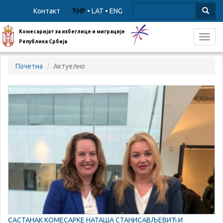
Контакт
ЋИР
•
LAT
•
ENG
Комесаријат за избеглице и миграције
Toggl
Република Србија
navig
Почетна
Актуелно
САСТАНАК КОМЕСАРКЕ НАТАША СТАНИСАВЉЕВИЋ И