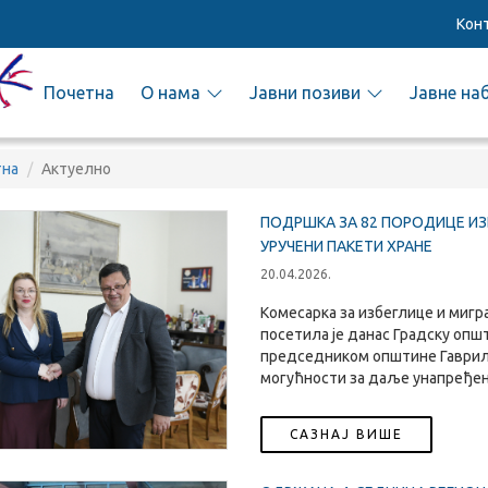
Кон
Почетна
О нама
Јавни позиви
Јавне на
тна
Актуелно
ПОДРШКА ЗА 82 ПОРОДИЦЕ ИЗ
УРУЧЕНИ ПАКЕТИ ХРАНЕ
20.04.2026.
Комесарка за избеглице и миг
посетила је данас Градску општ
председником општине Гаврило
могућности за даље унапређењ
САЗНАЈ ВИШЕ