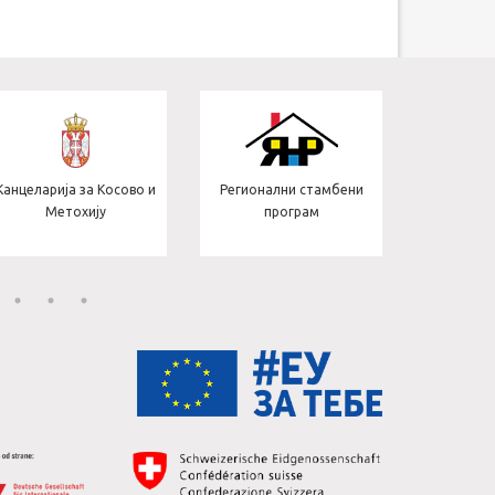
Јединица
Канцеларија за Косово и
Регионални стамбени
пројект
Метохију
програм
с