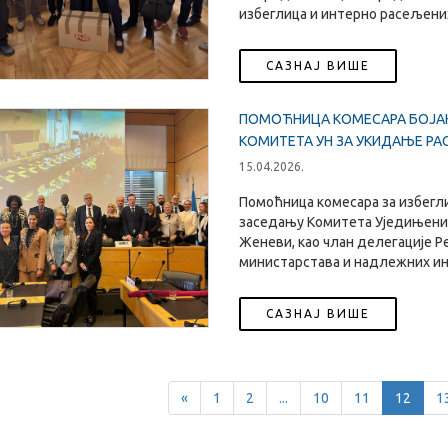
избеглица и интерно расељених
САЗНАЈ ВИШЕ
ПОМОЋНИЦА КОМЕСАРА БОЈАН
КОМИТЕТА УН ЗА УКИДАЊЕ РА
15.04.2026.
Помоћница комесара за избегли
заседању Комитета Уједињених
Женеви, као члан делегације Р
министарстава и надлежних и
САЗНАЈ ВИШЕ
Previous
«
1
2
...
10
11
12
1