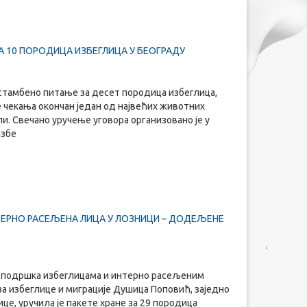
 10 ПОРОДИЦА ИЗБЕГЛИЦА У БЕОГРАДУ
стамбено питање за десет породица избеглица,
е чекања окончан један од највећих животних
али. Свечано уручење уговора организовано је у
избе
ТЕРНО РАСЕЉЕНА ЛИЦА У ЛОЗНИЦИ – ДОДЕЉЕНЕ
а подршка избеглицама и интерно расељеним
за избеглице и миграције Душица Поповић, заједно
це, уручила је пакете хране за 29 породица