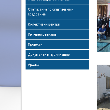
Статистика по општинама и
градовима
Колективни центри
Интерна ревизија
Пројекти
Документи и публикације
Архива