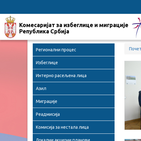
Комесаријат за избеглице и миграције
Република Србија
Поче
Регионални процес
Избеглице
Интерно расељена лица
Азил
Миграције
Реадмисија
Комисија за нестала лица
Локални акциони планови