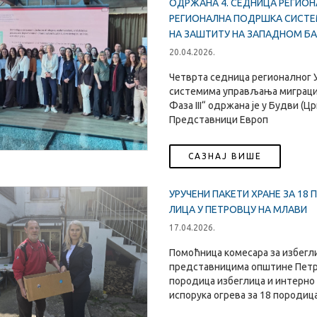
ОДРЖАНА 4. СЕДНИЦА РЕГИОН
РЕГИОНАЛНА ПОДРШКА СИСТ
НА ЗАШТИТУ НА ЗАПАДНОМ БАЛК
20.04.2026.
Четврта седница регионалног 
системима управљања миграциј
Фаза III“ одржана је у Будви (Цр
Представници Европ
САЗНАЈ ВИШЕ
УРУЧЕНИ ПАКЕТИ ХРАНЕ ЗА 18
ЛИЦА У ПЕТРОВЦУ НА МЛАВИ
17.04.2026.
Помоћница комесара за избеглиц
представницима општине Петро
породица избеглица и интерно 
испорука огрева за 18 породица