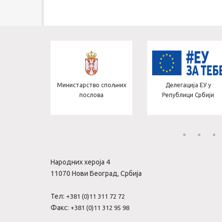
тво за
Министарство спољних
Делегација ЕУ у
теграције
послова
Републици Србији
Народних хероја 4
11070 Нови Београд, Србија
Тел:
+381 (0)11 311 72 72
Факс:
+381 (0)11 312 95 98