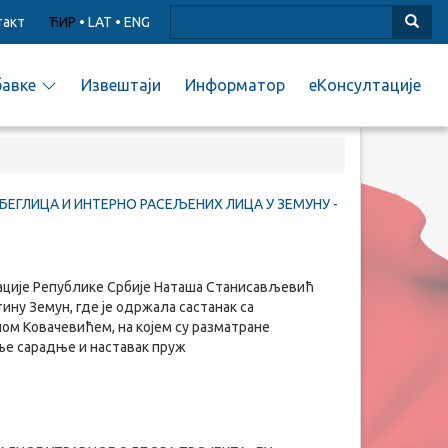
такт
ЋИР
•
LAT
•
ENG
бавке
Извештаји
Информатор
еКонсултације
БЕГЛИЦА И ИНТЕРНО РАСЕЉЕНИХ ЛИЦА У ЗЕМУНУ -
рације Републике Србије Наташа Станисављевић
ину Земун, где је одржала састанак са
м Ковачевићем, на којем су разматране
е сарадње и наставак пруж