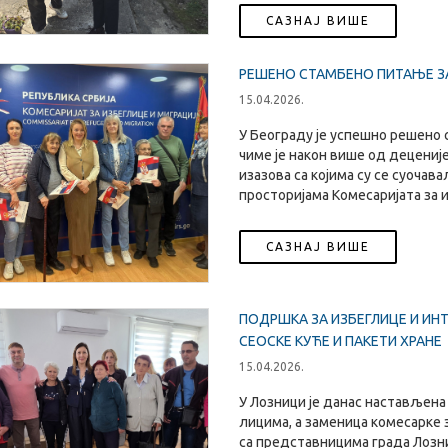
САЗНАЈ ВИШЕ
РЕШЕНО СТАМБЕНО ПИТАЊЕ ЗА
15.04.2026.
У Београду је успешно решено 
чиме је након више од децениј
изазова са којима су се суочав
просторијама Комесаријата за 
САЗНАЈ ВИШЕ
ПОДРШКА ЗА ИЗБЕГЛИЦЕ И ИН
СЕОСКЕ КУЋЕ И ПАКЕТИ ХРАНЕ
15.04.2026.
У Лозници је данас настављен
лицима, а заменица комесарке 
са представницима града Лозни