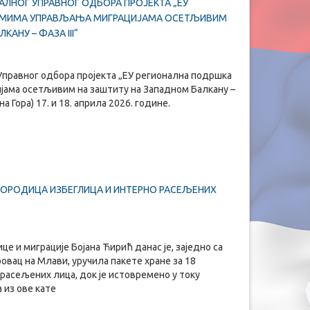
АЛНОГ УПРАВНОГ ОДБОРА ПРОЈЕКТА „ЕУ
ЕМИМА УПРАВЉАЊА МИГРАЦИЈАМА ОСЕТЉИВИМ
АНУ – ФАЗА III“
Управног одбора пројекта „ЕУ регионална подршка
ама осетљивим на заштиту на Западном Балкану –
на Гора) 17. и 18. априла 2026. године.
 ПОРОДИЦА ИЗБЕГЛИЦА И ИНТЕРНО РАСЕЉЕНИХ
е и миграције Бојана Ћирић данас је, заједно са
вац на Млави, уручила пакете хране за 18
расељених лица, док је истовремено у току
 из ове кате