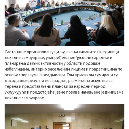
Састанак је организован у циљу јачања капацитета јединица
локалне самоуправе, унапређења међусобне сарадње и
планирања даљих активности у области подршке
избеглицама, интерно расељеним лицима и повратницима по
основу споразума о реадмисији. Том приликом сумирани су
досадашњи резултати сарадње, размењена искуства са
терена и представљени планови за наредни период,
укључујући и предстојеће јавне позиве намењене јединицама
локалне самоуправе.