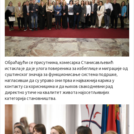
Обраћајући се присутнима, комесарка Станисављевић
истакла је да је улога повереника за избеглице и миграције од
суштинског значаја за функционисање система подршке,
нагласивши да су управо они прва и најважнија карика у
контакту са корисницима и да њихов свакодневни рад
директно утиче на квалитет живота најосетљивијих
категорија становништва.