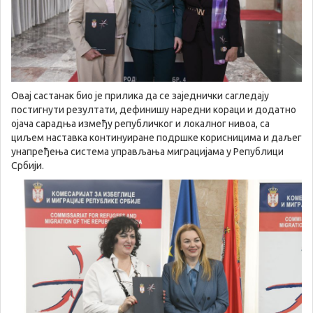
Овај састанак био је прилика да се заједнички сагледају
постигнути резултати, дефинишу наредни кораци и додатно
ојача сарадња између републичког и локалног нивоа, са
циљем наставка континуиране подршке корисницима и даљег
унапређења система управљања миграцијама у Републици
Србији.