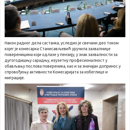
Након радног дела састанка, уследио је свечани део током
којег је комесарка Станисављевић уручила захвалнице
повереницима који одлазе у пензију, у знак захвалности за
дугогодишњу сарадњу, изузетну професионалност у
обављању послова повереника, као и за значајан допринос у
спровођењу активности Комесаријата за избеглице и
миграције.