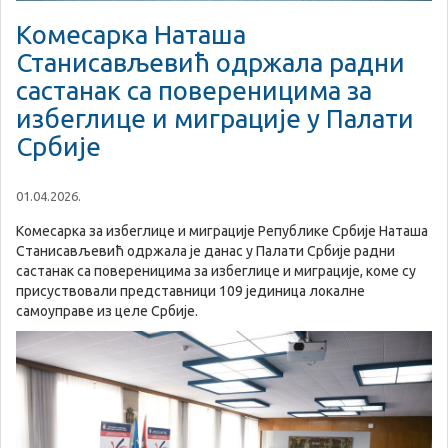
Комесарка Наташа
Станисављевић одржала радни
састанак са повереницима за
избеглице и миграције у Палати
Србије
01.04.2026.
Комесарка за избеглице и миграције Републике Србије Наташа
Станисављевић одржала је данас у Палати Србије радни
састанак са повереницима за избеглице и миграције, коме су
присуствовали представници 109 јединица локалне
самоуправе из целе Србије.