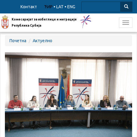
Контакт
ЋИР
•
LAT
•
ENG
Комесаријат за избеглице и миграције
Toggl
Република Србија
navig
Почетна
Актуелно