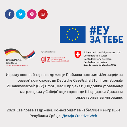
Израду овог веб сајта подржао је Глобални програм „Миграције за
развој“ који спроводи Deutsche Gesellschaft für Internationale
Zusammenarbeit (GIZ) GmbH, као и пројекат „Подршка управљању
миграцијама у Србији“ који спроводи Швајцарски Државни
секретаријат за миграције.
2020. Сва права задржана. Комесаријат за избеглице и миграције
Република Србија.
Дизајн Creative Web