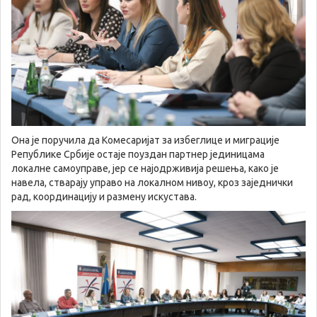
Она је поручила да Комесаријат за избеглице и миграције
Републике Србије остаје поуздан партнер јединицама
локалне самоуправе, јер се најодрживија решења, како је
навела, стварају управо на локалном нивоу, кроз заједнички
рад, координацију и размену искустава.