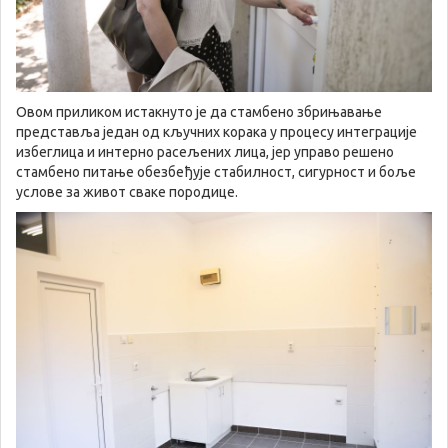
Овом приликом истакнуто је да стамбено збрињавање
представља један од кључних корака у процесу интеграције
избеглица и интерно расељених лица, јер управо решено
стамбено питање обезбеђује стабилност, сигурност и боље
услове за живот сваке породице.