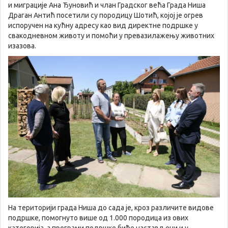
и миграције Ана Ђуновић и члан Градског већа Града Ниша
Драган Антић посетили су породицу Шотић, којој је огрев
испоручен на кућну адресу као вид директне подршке у
свакодневном животу и помоћи у превазилажењу животних
изазова.
На територији града Ниша до сада је, кроз различите видове
подршке, помогнуто више од 1.000 породица из ових
категорија, а програми подршке биће настављени и у