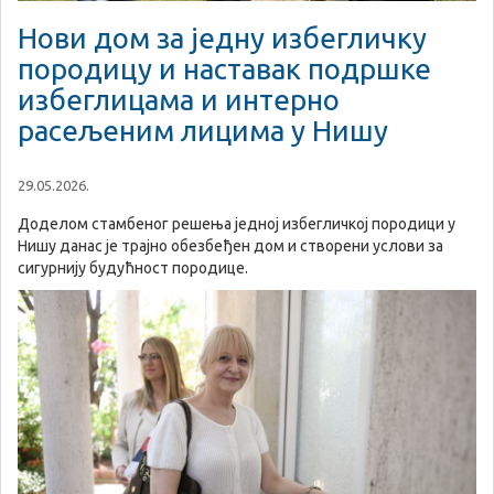
Нови дом за једну избегличку
породицу и наставак подршке
избеглицама и интерно
расељеним лицима у Нишу
29.05.2026.
Доделом стамбеног решења једној избегличкој породици у
Нишу данас је трајно обезбеђен дом и створени услови за
сигурнију будућност породице.