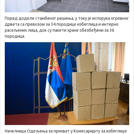
Поред доделе стамбеног решења, у току је испорука огревног
дрвета са превозом за 34 породице избеглица и интерно
расељених лица, док су пакети хране обезбеђени за 36
породица.
Начелница Одељења за прихват у Комесаријату за избеглице