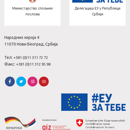
них
Делегација ЕУ у Републици
Министарство здра
Србији
Народних хероја 4
11070 Нови Београд, Србија
Тел:
+381 (0)11 311 72 72
Факс:
+381 (0)11 312 95 98