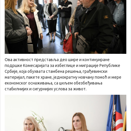
Ова активност представља део шире и континуиране
подршке Комесаријата за избеглице и миграције Републике
Србије, која обухвата стамбена решења, грађевински
материјал, пакете хране, једнократну новчану помоћ и мере
економског оснаживања, са циљем обезбеђивања
стабилнијих и сигурнијих услова за живот.