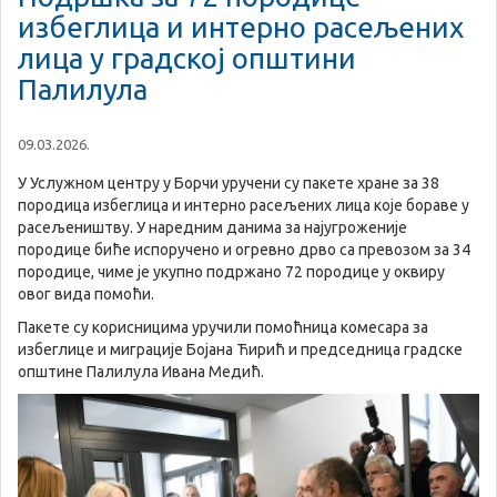
избеглица и интерно расељених
лица у градској општини
Палилула
09.03.2026.
У Услужном центру у Борчи уручени су пакете хране за 38
породица избеглица и интерно расељених лица које бораве у
расељеништву. У наредним данима за најугроженије
породице биће испоручено и огревно дрво са превозом за 34
породице, чиме је укупно подржано 72 породице у оквиру
овог вида помоћи.
Пакете су корисницима уручили помоћница комесара за
избеглице и миграције Бојана Ћирић и председница градске
општине Палилула Ивана Медић.