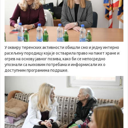
У оквиру теренских активности обишли смо и једну интерно
расељену породицу која је остварила право на пакет хране и
огрев на основу јавног позива, како би се непосредно
упознали са њиховим потребама и информисали их о
доступним програмима подршке.