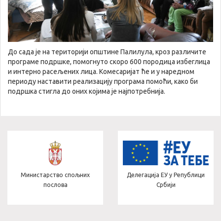
До сада је на територији општине Палилула, кроз различите
програме подршке, помогнуто скоро 600 породица избеглица
и интерно расељених лица. Комесаријат ће и у наредном
периоду наставити реализацију програма помоћи, како би
подршка стигла до оних којима је најпотребнија.
них
Делегација ЕУ у Републици
Министарство здра
Србији