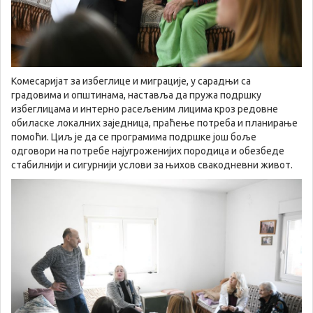
Комесаријат за избеглице и миграције, у сарадњи са
градовима и општинама, наставља да пружа подршку
избеглицама и интерно расељеним лицима кроз редовне
обиласке локалних заједница, праћење потреба и планирање
помоћи. Циљ је да се програмима подршке још боље
одговори на потребе најугроженијих породица и обезбеде
стабилнији и сигурнији услови за њихов свакодневни живот.