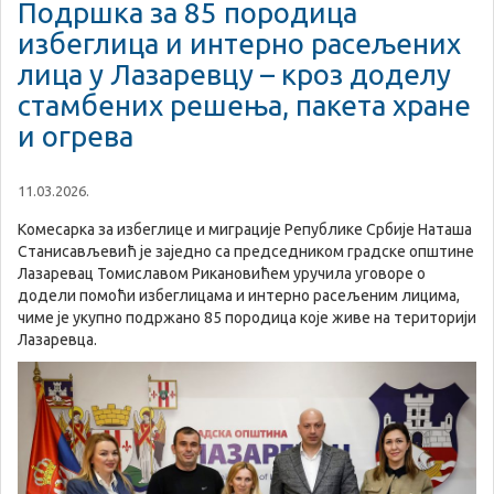
Подршка за 85 породица
избеглица и интерно расељених
лица у Лазаревцу – кроз доделу
стамбених решења, пакета хране
и огрева
11.03.2026.
Комесарка за избеглице и миграције Републике Србије Наташa
Станисављевић је заједно са председником градске општине
Лазаревац Томиславом Рикановићем уручила уговоре о
додели помоћи избеглицама и интерно расељеним лицима,
чиме је укупно подржано 85 породица које живе на територији
Лазаревца.