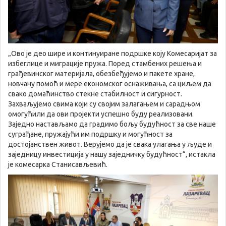
„Ово је део шире и континуиране подршке коју Комесаријат за
избеглице и миграције пружа. Поред стамбених решења и
грађевинског материјала, обезбеђујемо и пакете хране,
новчану помоћ и мере економског оснаживања, са циљем да
свако домаћинство стекне стабилност и сигурност.
Захваљујемо свима који су својим залагањем и сарадњом
омогућили да ови пројекти успешно буду реализовани.
Заједно настављамо да градимо бољу будућност за све наше
суграђане, пружајући им подршку и могућност за
достојанствен живот. Верујемо да је свака улагања у људе и
заједницу инвестиција у нашу заједничку будућност“, истакла
је комесарка Станисављевић.