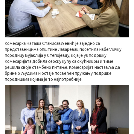
Комесарка Наташа Станисављевић је заједно са
представницима општине Лазаревац посетила избегличку
породицу Вујаклија у Степојевцу, која је уз подршку
Комесаријата добила сеоску кућу са окућницом и тиме
решила своје стамбено питање. Комесаријат наставља да
брине о људима и остаје посвећен пружању подршке
породицама којима је то најпотребније.