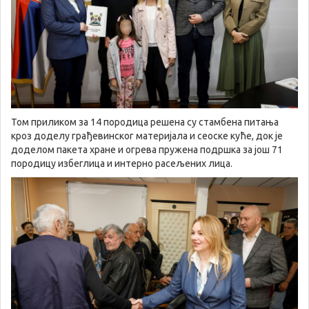
Том приликом за 14 породица решена су стамбена питања
кроз доделу грађевинског материјала и сеоске куће, док је
доделом пакета хране и огрева пружена подршка за још 71
породицу избеглица и интерно расељених лица.