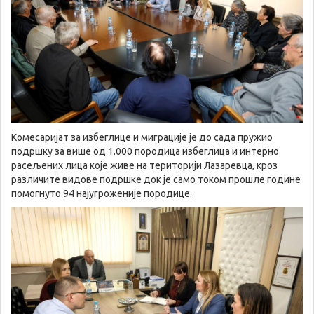
Комесаријат за избеглице и миграције је до сада пружио
подршку за више од 1.000 породица избеглица и интерно
расељених лица које живе на територији Лазаревца, кроз
различите видове подршке док је само током прошле године
помогнуто 94 најугроженије породице.