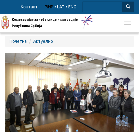
Контакт
ЋИР
•
LAT
•
ENG
Комесаријат за избеглице и миграције
Toggl
Република Србија
navig
Почетна
Актуелно