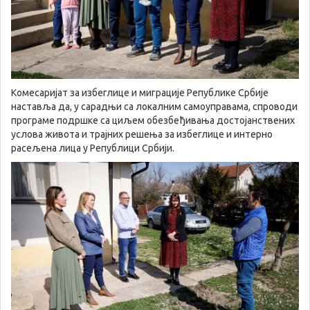
Комесаријат за избеглице и миграције Републике Србије
наставља да, у сарадњи са локалним самоуправама, спроводи
програме подршке са циљем обезбеђивања достојанствених
услова живота и трајних решења за избеглице и интерно
расељена лица у Републици Србији.