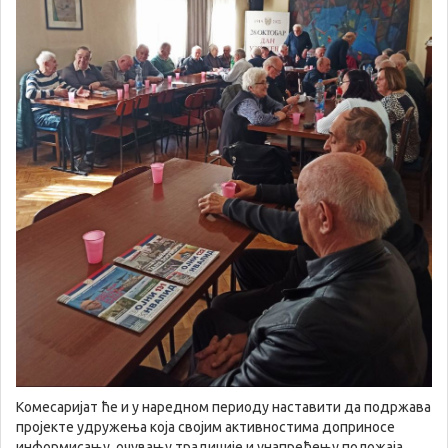
Комесаријат ће и у наредном периоду наставити да подржава
пројекте удружења која својим активностима доприносе
информисању, очувању традиције и унапређењу положаја