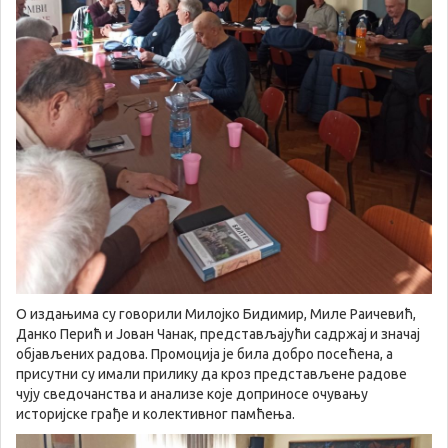
О издањима су говорили Милојко Бидимир, Миле Раичевић,
Данко Перић и Јован Чанак, представљајући садржај и значај
објављених радова. Промоција је била добро посећена, а
присутни су имали прилику да кроз представљене радове
чују сведочанства и анализе које доприносе очувању
историјске грађе и колективног памћења.