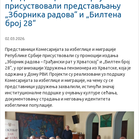
присуствовали представљању
„Зборника радова“ и „Билтена
број 28“
02.03.2026.
Представници Комесаријата за избеглице и миграције
Републике Србије присуствовали су промоцији издања
„Зборник радова – Грађански рат у Хрватској“ и „Билтен број
28“, у организацији Удружења пензионера из Хрватске, која је
одржана у Дому РВИ. Пројекти су реализовани уз подршку
Комесаријата за избеглице и миграције, на чему су се
представници удружења захвалили, истичући значај
институционалне подршке у очувању културе сећања,
документовању страдања и неговању идентитета
избегличке популације.