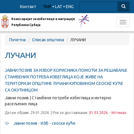
Контакт
ЋИР
•
LAT
•
ENG
Комесаријат за избеглице и миграције
Toggl
Република Србија
navig
Почетна
Списак општина
ЛУЧАНИ
ЛУЧАНИ
ЈАВНИ ПОЗИВ ЗА ИЗБОР КОРИСНИКА ПОМОЋИ ЗА РЕШАВАЊЕ
СТАМБЕНИХ ПОТРЕБА ИЗБЕГЛИЦА КОЈЕ ЖИВЕ НА
ТЕРИТОРИЈИ ОПШТИНЕ ЛУЧАНИ КУПОВИНОМ СЕОСКЕ КУЋЕ
СА ОКУЋНИЦОМ
Јавни позив | Стамбене потребе избеглица и интерно
расељених лица
Датум објаве: 29.01.2026. | Рок за достављање:
01.03.2026. - Истекао
Јавни позив - ИЗБ - сеоске куће