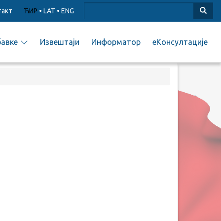
такт
ЋИР
•
LAT
•
ENG
бавке
Извештаји
Информатор
еКонсултације