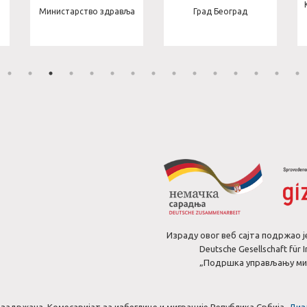
Министарство здравља
Град Београд
Израду овог веб сајта подржао ј
Deutsche Gesellschaft für
„Подршка управљању миг