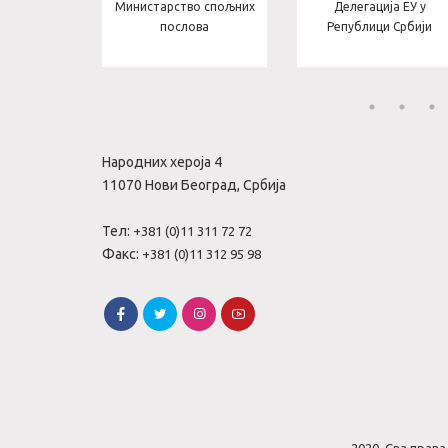
тво за
Министарство спољних
Делегација ЕУ у
теграције
послова
Републици Србији
Народних хероја 4
11070 Нови Београд, Србија
Тел:
+381 (0)11 311 72 72
Факс:
+381 (0)11 312 95 98