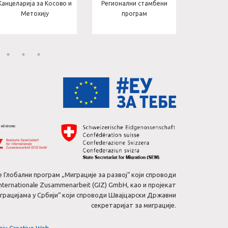
Канцеларија за Косово и
Регионални стамбени
пројект
Метохију
програм
с
е Глобални програм „Миграције за развој“ који спроводи
 Internationale Zusammenarbeit (GIZ) GmbH, као и пројекат
рацијама у Србији“ који спроводи Швајцарски Државни
секретаријат за миграције.