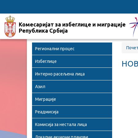
Комесаријат за избеглице и миграције
Република Србија
Поче
Регионални процес
Избеглице
НОВ
Интерно расељена лица
Азил
Миграције
Реадмисија
Комисија за нестала лица
Локални акциони планови