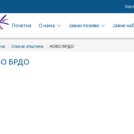
Кон
Почетна
О нама
Јавни позиви
Јавне на
тна
Списак општина
НОВО БРДО
О БРДО