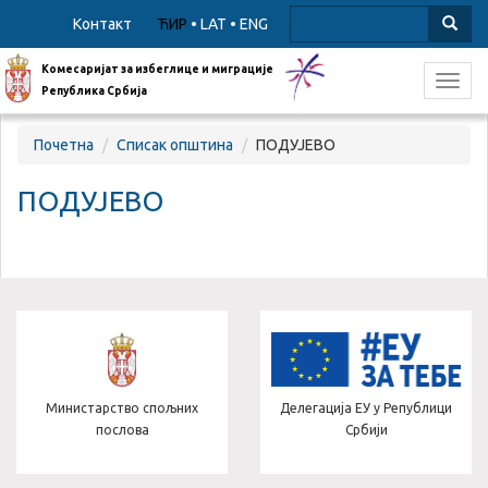
Контакт
ЋИР
•
LAT
•
ENG
Комесаријат за избеглице и миграције
Toggl
Република Србија
navig
Почетна
Списак општина
ПОДУЈЕВО
ПОДУЈЕВО
Министарство спољних
Делегација ЕУ у Републици
послова
Србији