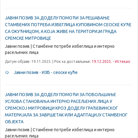
ЈАВНИ ПОЗИВ ЗА ДОДЕЛУ ПОМОЋИ ЗА РЕШАВАЊЕ
СТАМБЕНИХ ПОТРЕБА ИЗБЕГЛИЦА КУПОВИНОМ СЕОСКЕ КУЋЕ
СА ОКУЋНИЦОМ, А КОЈА ЖИВЕ НА ТЕРИТОРИЈИ ГРАДА
СРЕМСКЕ МИТРОВИЦЕ
Јавни позив | Стамбене потребе избеглица и интерно
расељених лица
Датум објаве: 19.11.2025. | Рок за достављање:
19.12.2025. - Истекао
Јавни позив - ИЗБ - сеоске куће
ЈАВНИ ПОЗИВ ЗА ДОДЕЛУ ПОМОЋИ ЗА ПОБОЉШАЊЕ
УСЛОВА СТАНОВАЊА ИНТЕРНО РАСЕЉЕНИХ ЛИЦА У
СРЕМСКОЈ МИТРОВИЦИ КРОЗ ДОДЕЛУ ГРАЂЕВИНСКОГ
МАТЕРИЈАЛА ЗА ЗАВРШЕТАК ИЛИ АДАПТАЦИЈУ СТАМБЕНОГ
ОБЈЕКТА
Јавни позив | Стамбене потребе избеглица и интерно
расељених лица