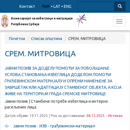
Контакт
ЋИР
•
LAT
•
ENG
Комесаријат за избеглице и миграције
Toggl
Република Србија
navig
Почетна
Списак општина
СРЕМ. МИТРОВИЦА
СРЕМ. МИТРОВИЦА
ЈАВНИ ПОЗИВ ЗА ДОДЕЛУ ПОМОЋИ ЗА ПОБОЉШАЊЕ
УСЛОВА СТАНОВАЊА ИЗБЕГЛИЦА ДОДЕЛОМ ПОМОЋИ
ГРАЂЕВИНСКОМ МАТЕРИЈАЛУ И ОПРЕМИ НАМЕЊЕНЕ ЗА
ЗАВРШЕТАК ИЛИ АДАПТАЦИЈУ СТАМБЕНОГ ОБЈЕКТА, А КОЈА
ЖИВЕ НА ТЕРИТОРИЈИ ГРАДА СРЕМСКЕ МИТРОВИЦЕ
Јавни позив | Стамбене потребе избеглица и интерно
расељених лица
Датум објаве: 19.11.2025. | Рок за достављање:
08.12.2025. - Истекао
Јавни позив - ИЗБ - грађевински материјал