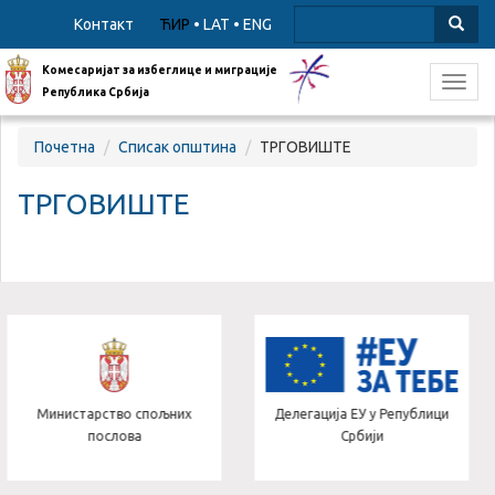
Контакт
ЋИР
•
LAT
•
ENG
Комесаријат за избеглице и миграције
Toggl
Република Србија
navig
Почетна
Списак општина
ТРГОВИШТЕ
ТРГОВИШТЕ
инистарство спољних
Делегација ЕУ у Републици
М
послова
Србији