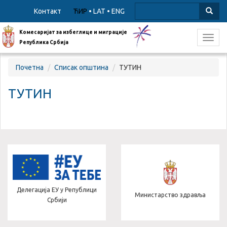
Контакт
ЋИР
•
LAT
•
ENG
Комесаријат за избеглице и миграције
Toggl
Република Србија
navig
Почетна
Списак општина
ТУТИН
ТУТИН
Делегација ЕУ у Републици
Министарство здравља
Србији