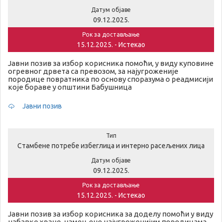
Датум објаве
09.12.2025.
Рок за достављање
15.12.2025. - Истекао
Јавни позив за избор корисника помоћи, у виду куповине
огревног дрвета са превозом, за најугроженије
породице повратника по основу споразума о реадмисији
које бораве у општини Бабушница
Јавни позив
Тип
Стамбене потребе избеглица и интерно расељених лица
Датум објаве
09.12.2025.
Рок за достављање
15.12.2025. - Истекао
Јавни позив за избор корисника за доделу помоћи у виду
набавке хране, намењене најугроженијим породицама