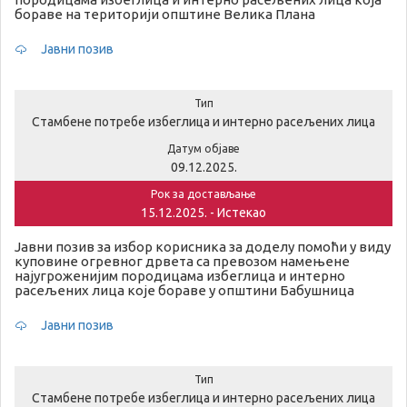
бораве на територији општине Велика Плана
Јавни позив
Тип
Стамбене потребе избеглица и интерно расељених лица
Датум објаве
09.12.2025.
Рок за достављање
15.12.2025. - Истекао
Јавни позив за избор корисника за доделу помоћи у виду
куповине огревног дрвета са превозом намењене
најугроженијим породицама избеглица и интерно
расељених лица које бораве у општини Бабушница
Јавни позив
Тип
Стамбене потребе избеглица и интерно расељених лица