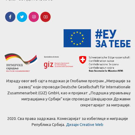
Израду овог веб сајта подржао је Глобални програм „Миграције за
развој“ који спроводи Deutsche Gesellschaft für Internationale
Zusammenarbeit (GIZ) GmbH, као и пројекат „Подршка управљању
миграцијама у Србији“ који спроводи Швајцарски Државни
секретаријат за миграције.
2020. Сва права задржана. Комесаријат за избеглице и миграције
Република Србија.
Дизајн Creative Web