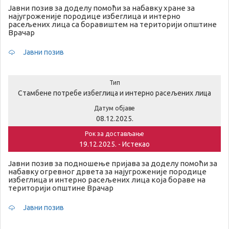
Јавни позив за доделу помоћи за набавку хране за
најугроженије породице избеглица и интерно
расељених лица са боравиштем на територији општине
Врачар
Јавни позив
Тип
Стамбене потребе избеглица и интерно расељених лица
Датум објаве
08.12.2025.
Рок за достављање
19.12.2025. - Истекао
Јавни позив за подношење пријава за доделу помоћи за
набавку огревног дрвета за најугроженије породице
избеглица и интерно расељених лица која бораве на
територији општине Врачар
Јавни позив