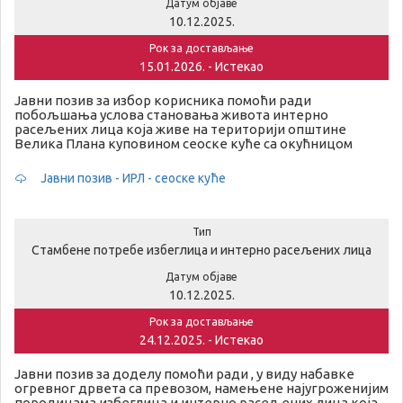
Датум објаве
10.12.2025.
Рок за достављање
15.01.2026. - Истекао
Јавни позив за избор корисника помоћи ради
побољшања услова становања живота интерно
расељених лица која живе на територији општине
Велика Плана куповином сеоске куће са окућницом
Јавни позив - ИРЛ - сеоске куће
Тип
Стамбене потребе избеглица и интерно расељених лица
Датум објаве
10.12.2025.
Рок за достављање
24.12.2025. - Истекао
Јавни позив за доделу помоћи ради , у виду набавке
огревног дрвета са превозом, намењене најугроженијим
породицама избеглица и интерно расељених лица која