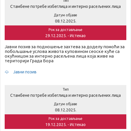
Тип
Стамбене потребе избеглица и интерно расељених лица
Датум објаве
08.12.2025.
Рок за достављање
29.12.2025. - Истекао
Јавни позив за подношење захтева за доделу помоћи за
побољшање услова живота куповином сеоске куће са
окућницом за интерно расељена лица која живе на
територији Града Бора
Јавни позив
Тип
Стамбене потребе избеглица и интерно расељених лица
Датум објаве
08.12.2025.
Рок за достављање
19.12.2025. - Истекао