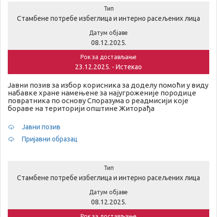
Тип
Стамбене потребе избеглица и интерно расељених лица
Датум објаве
08.12.2025.
Рок за достављање
23.12.2025. - Истекао
Јавни позив за избор корисника за доделу помоћи у виду
набавке хране намењене за најугроженије породице
повратника по основу Споразума о реадмисији које
бораве на територији општине Житорађа
Јавни позив
Пријавни образац
Тип
Стамбене потребе избеглица и интерно расељених лица
Датум објаве
08.12.2025.
Рок за достављање