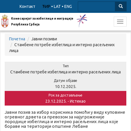
Контакт
ЋИР
•
LAT
•
ENG
Комесаријат за избеглице и миграције
Toggl
Република Србија
navig
Почетна
Јавни позиви
Стамбене потребе избеглица и интерно расељених
лица
Тип
Стамбене потребе избеглица и интерно расељених лица
Датум објаве
10.12.2025.
Рок за достављање
23.12.2025. - Истекао
Јавни позив за избор корисника помоћи у виду куповине
огревног дрвета са превозом за најугроженије
породице избеглица и интерно расељених лица које
бораве на територији општине Лебане