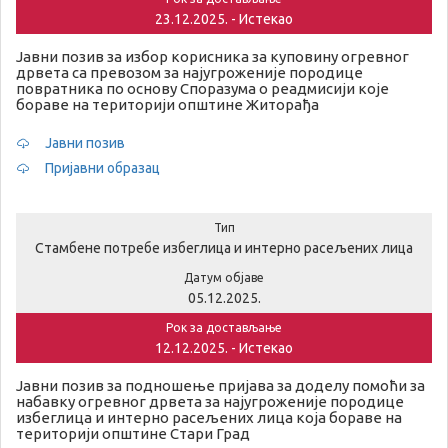
23.12.2025. - Истекао
Јавни позив за избор корисника за куповину огревног
дрвета са превозом за најугроженије породице
повратника по основу Споразума о реадмисији које
бораве на територији општине Житорађа
Јавни позив
Пријавни образац
Тип
Стамбене потребе избеглица и интерно расељених лица
Датум објаве
05.12.2025.
Рок за достављање
12.12.2025. - Истекао
Јавни позив за подношење пријава за доделу помоћи за
набавку огревног дрвета за најугроженије породице
избеглица и интерно расељених лица која бораве на
територији општине Стари Град