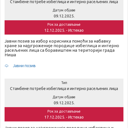
Стамбене потребе избеглица и интерно расељених лица
Датум објаве
09.12.2025.
Рок за достављање
12.12.2025. - Истекао
Јавни позив за избор корисника помоћи за набавку
хране за најугроженије породице избеглица и интерно
расељених лица са боравиштем на територији града
Ниша
Јавни позив
Тип
Стамбене потребе избеглица и интерно расељених лица
Датум објаве
09.12.2025.
Рок за достављање
17.12.2025. - Истекао
Јавни позив за најугроженије породице избеглица и