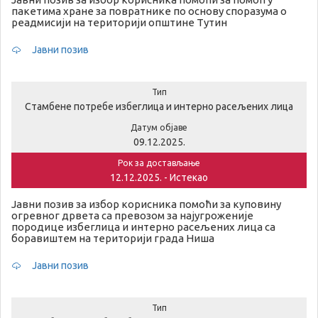
пакетима хране за повратнике по основу споразума о
реадмисији на територији општине Тутин
Јавни позив
Тип
Стамбене потребе избеглица и интерно расељених лица
Датум објаве
09.12.2025.
Рок за достављање
12.12.2025. - Истекао
Јавни позив за избор корисника помоћи за куповину
огревног дрвета са превозом за најугроженије
породице избеглица и интерно расељених лица са
боравиштем на територији града Ниша
Јавни позив
Тип