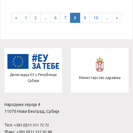
Previous
Next
«
1
2
...
6
7
8
9
10
...
»
Делегација ЕУ у Републици
Министарство здравља
Србији
Народних хероја 4
11070 Нови Београд, Србија
Тел:
+381 (0)11 311 72 72
Факс:
+381 (0)11 312 95 98