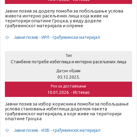
Јавни позив за доделу помоћи за побољшање услова
живота интерно расељених лица која живе на
територији општине Гроцка, у виду доделе
грађевинског материјала и опреме
Јавни позив - ИРЛ - грађевински материјал
Тип
Стамбене потребе избеглица и интерно расељених лица
Датум објаве
05.12.2025.
Рок за достављање
10.01.2026. - Истекао
Јавни позив за избор корисника помоћи за побољшање
услова становања избеглица доделом пакета
грађевинског материјала, а које живе на територији
општине Гроцка
Јавни позив - ИЗБ - грађевински материјал