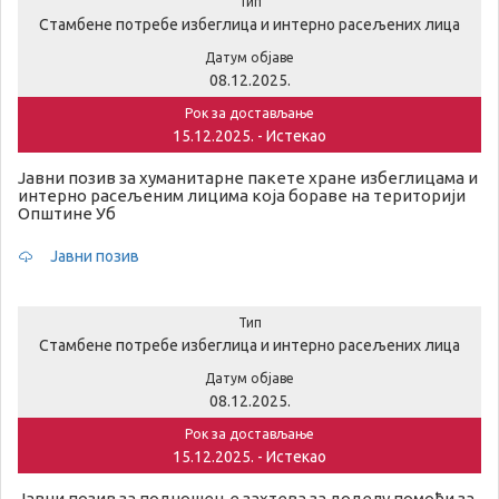
Тип
Стамбене потребе избеглица и интерно расељених лица
Датум објаве
08.12.2025.
Рок за достављање
15.12.2025. - Истекао
Јавни позив за хуманитарне пакете хране избеглицама и
интерно расељеним лицима која бораве на територији
Општине Уб
Јавни позив
Тип
Стамбене потребе избеглица и интерно расељених лица
Датум објаве
08.12.2025.
Рок за достављање
15.12.2025. - Истекао
Јавни позив за подношење захтева за доделу помоћи за