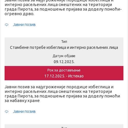
интерно расељених лица смештених на територији
града Пирота, за подношење пријава за доделу помоћи-
огревно дрво.
Јавни позив
Тип
Стамбене потребе избеглица и интерно расељених лица
Датум објаве
09.12.2025.
Рок за достављање
17.12.2025. - Истекао
Јавни позив за најугроженије породице избеглица и
интерно расељених лица смештених на територији
града Пирота, за подношење пријава за доделу помоћи
за набавку хране
Јавни позив