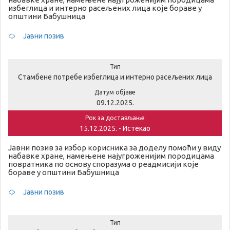
избеглица и интерно расељених лица које бораве у
општини Бабушница
Јавни позив
Тип
Стамбене потребе избеглица и интерно расељених лица
Датум објаве
09.12.2025.
Рок за достављање
15.12.2025. - Истекао
Јавни позив за избор корисника за доделу помоћи у виду
набавке хране, намењене најугроженијим породицама
повратника по основу споразума о реадмисији које
бораве у општини Бабушница
Јавни позив
Тип