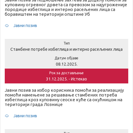
куповину огревног дрвета са превозом за најугроженије
породице избеглица и интерно расељених лица са
боравиштем на територији општине Уб
Јавни позив
Тип
Стамбене потребе избеглица и интерно расељених лица
Датум објаве
08.12.2025.
Рок за достављање
31.12.2025. - Истекао
Јавни позив за избор корисника помоћи за реализацију
помоћи намењене за решавање стамбених потреба
избеглица кроз куповину сеоске куће са окућницом на
територији града Лознице
Јавни позив