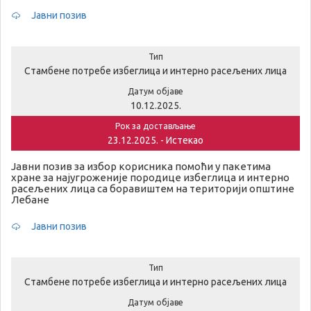
Јавни позив
Тип
Стамбене потребе избеглица и интерно расељених лица
Датум објаве
10.12.2025.
Рок за достављање
23.12.2025. - Истекао
Јавни позив за избор корисника помоћи у пакетима
хране за најугроженије породице избеглица и интерно
расељених лица са боравиштем на територији општине
Лебане
Јавни позив
Тип
Стамбене потребе избеглица и интерно расељених лица
Датум објаве