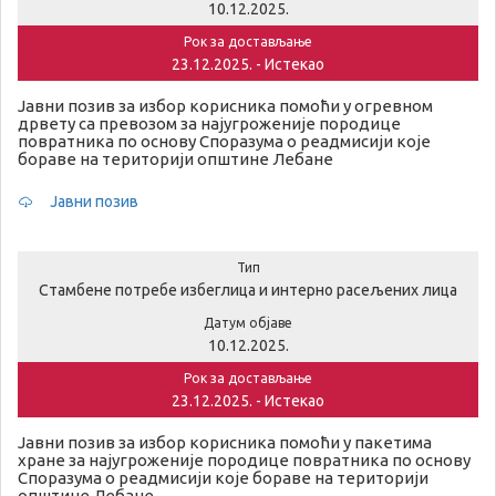
10.12.2025.
Рок за достављање
23.12.2025. - Истекао
Јавни позив за избор корисника помоћи у огревном
дрвету са превозом за најугроженије породице
повратника по основу Споразума о реадмисији које
бораве на територији општине Лебане
Јавни позив
Тип
Стамбене потребе избеглица и интерно расељених лица
Датум објаве
10.12.2025.
Рок за достављање
23.12.2025. - Истекао
Јавни позив за избор корисника помоћи у пакетима
хране за најугроженије породице повратника по основу
Споразума о реадмисији које бораве на територији
општине Лебане