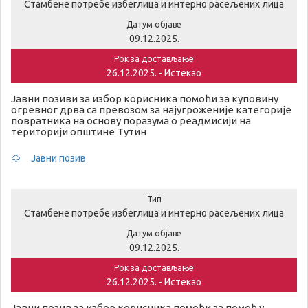
Стамбене потребе избеглица и интерно расељених лица
Датум објаве
09.12.2025.
Рок за достављање
26.12.2025. - Истекао
Јавни позиви за избор корисника помоћи за куповину
огревног дрва са превозом за најугроженије категорије
повратника на основу поразума о реадмисији на
територији општине Тутин
Јавни позив
Тип
Стамбене потребе избеглица и интерно расељених лица
Датум објаве
09.12.2025.
Рок за достављање
26.12.2025. - Истекао
Јавни позив за избор корисника помоћи за помоћ у