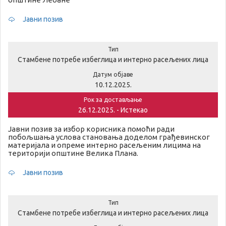
Јавни позив
Тип
Стамбене потребе избеглица и интерно расељених лица
Датум објаве
10.12.2025.
Рок за достављање
26.12.2025. - Истекао
Јавни позив за избор корисника помоћи ради
побољшања услова становања доделом грађевинског
материјала и опреме интерно расељеним лицима на
територији општине Велика Плана.
Јавни позив
Тип
Стамбене потребе избеглица и интерно расељених лица