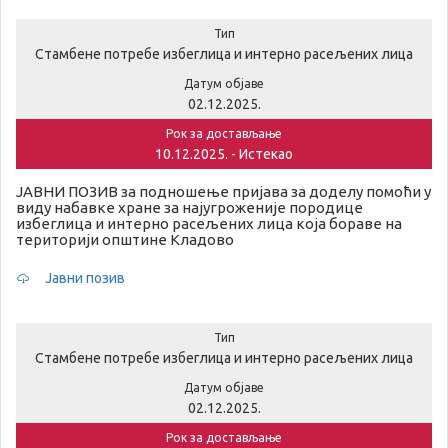
Тип
Стамбене потребе избеглица и интерно расељених лица
Датум објаве
02.12.2025.
Рок за достављање
10.12.2025. - Истекао
ЈАВНИ ПОЗИВ за подношење пријава за доделу помоћи у
виду набавке хране за најугроженије породице
избеглица и интерно расељених лица која бораве на
територији општине Кладово
Јавни позив
Тип
Стамбене потребе избеглица и интерно расељених лица
Датум објаве
02.12.2025.
Рок за достављање