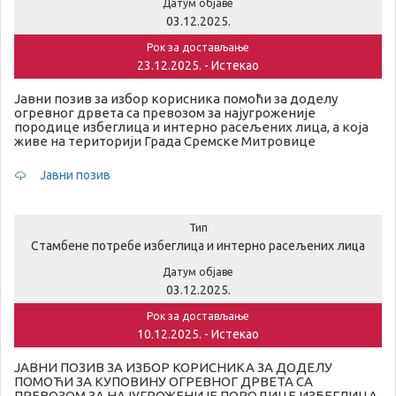
Датум објаве
03.12.2025.
Рок за достављање
23.12.2025. - Истекао
Јавни позив за избор корисника помоћи за доделу
огревног дрвета са превозом за најугроженије
породице избеглица и интерно расељених лица, а која
живе на територији Града Сремске Митровице
Јавни позив
Тип
Стамбене потребе избеглица и интерно расељених лица
Датум објаве
03.12.2025.
Рок за достављање
10.12.2025. - Истекао
ЈАВНИ ПОЗИВ ЗА ИЗБОР КОРИСНИКА ЗА ДОДЕЛУ
ПОМОЋИ ЗА КУПОВИНУ ОГРЕВНОГ ДРВЕТА СА
ПРЕВОЗОМ ЗА НАЈУГРОЖЕНИЈЕ ПОРОДИЦЕ ИЗБЕГЛИЦА