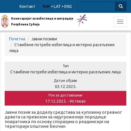
Контакт
ЋИР
•
LAT
•
ENG
Комесаријат за избеглице и миграције
Toggl
Република Србија
navig
Почетна
Јавни позиви
Стамбене потребе избеглица и интерно расељених
лица
Тип
Стамбене потребе избеглица и интерно расељених лица
Датум објаве
03.12.2025.
Рок за достављање
17.12.2025. - Истекао
Јавни позив за доделу средстава за куповину огревног
дрвета са превозом за најугроженије породице
повратника по основу споразума о реадмисији на
територији општине Беочин