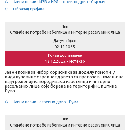
Јавни позив - ИЗБ и ИРЛ - огревно дрво - Сврљиг
Образац пријаве
Тип
Стамбене потребе избеглица и интерно расељених лица
Датум објаве
02.12.2025.
Рок за достављање
12.12.2025. - Истекао
Јавни позив за избор корисника за доделу помоћи, у
виду куповине огревног дрвета са превозом, намењене
најугроженијим породицама избеглица и интерно
расељених лица које бораве на територији Општине
Рума
Јавни позив - огревно дрво - Рума
Тип
Стамбене потребе избеглица и интерно расељених лица