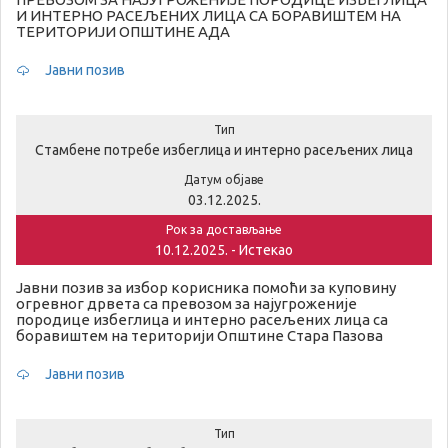
И ИНТЕРНО РАСЕЉЕНИХ ЛИЦА СА БОРАВИШТЕМ НА
ТЕРИТОРИЈИ ОПШТИНЕ АДА
Јавни позив
Тип
Стамбене потребе избеглица и интерно расељених лица
Датум објаве
03.12.2025.
Рок за достављање
10.12.2025. - Истекао
Јавни позив за избор корисника помоћи за куповину
огревног дрвета са превозом за најугроженије
породице избеглица и интерно расељених лица са
боравиштем на територији Општине Стара Пазова
Јавни позив
Тип