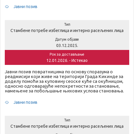
Јавни позив
Тип
Стамбене потребе избеглица и интерно расељених лица
Датум објаве
03.12.2025.
Рок за достављање
12.01.2026. - Истекао
Јавни позив повратницима по основу споразума о
реадмисији који живе на територији Града Кикинде за
доделу помоћи за куповину сеоске куће са окућницом,
односно одговарајуће непокретности за становање,
намењене за побољшање њихових услова становања.
Јавни позив
Тип
Стамбене потребе избеглица и интерно расељених лица