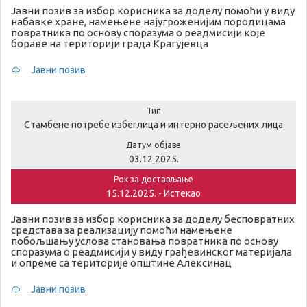
Јавни позив за избор корисника за доделу помоћи у виду
набавке хране, намењене најугроженијим породицама
повратника по основу споразума о реадмисији које
бораве на територији града Крагујевца
Јавни позив
Тип
Стамбене потребе избеглица и интерно расељених лица
Датум објаве
03.12.2025.
Рок за достављање
15.12.2025. - Истекао
Јавни позив за избор корисника за доделу бесповратних
средстава за реализацију помоћи намењене
побољшању услова становања повратника по основу
споразума о реадмисији у виду грађевинског материјала
и опреме са територије општине Алексинац
Јавни позив