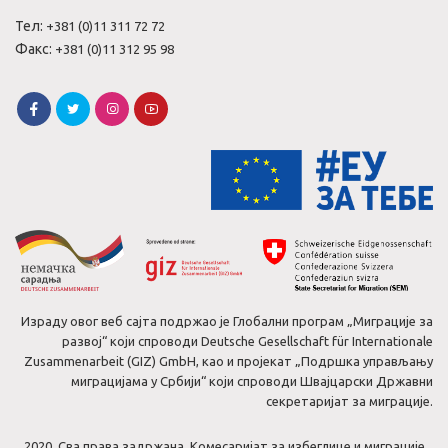
Тел:
+381 (0)11 311 72 72
Факс:
+381 (0)11 312 95 98
Израду овог веб сајта подржао је Глобални програм „Миграције за
развој“ који спроводи Deutsche Gesellschaft für Internationale
Zusammenarbeit (GIZ) GmbH, као и пројекат „Подршка управљању
миграцијама у Србији“ који спроводи Швајцарски Државни
секретаријат за миграције.
2020. Сва права задржана. Комесаријат за избеглице и миграције