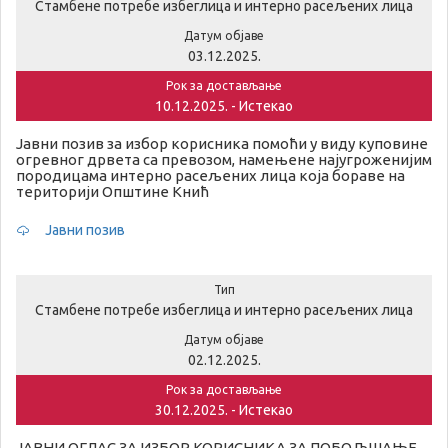
Стамбене потребе избеглица и интерно расељених лица
Датум објаве
03.12.2025.
Рок за достављање
10.12.2025. - Истекао
Јавни позив за избор корисника помоћи у виду куповине
огревног дрвета са превозом, намењене најугроженијим
породицама интерно расељених лица која бораве на
територији Општине Кнић
Јавни позив
Тип
Стамбене потребе избеглица и интерно расељених лица
Датум објаве
02.12.2025.
Рок за достављање
30.12.2025. - Истекао
ЈАВНИ ОГЛАС ЗА ИЗБОР КОРИСНИКА ЗА ПОБОЉШАЊЕ