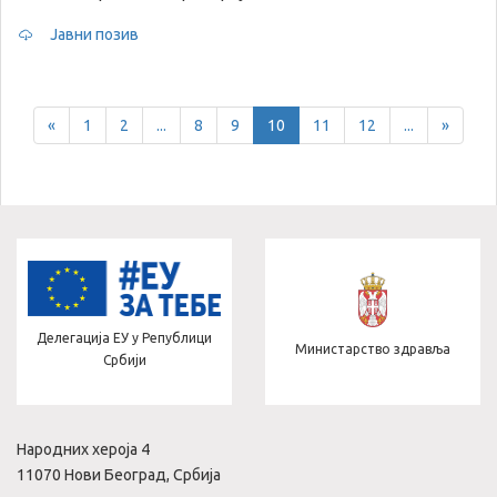
Јавни позив
Previous
Next
«
1
2
...
8
9
10
11
12
...
»
Делегација ЕУ у Републици
Министарство здравља
Србији
Народних хероја 4
11070 Нови Београд, Србија