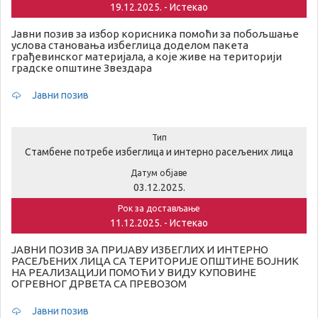
19.12.2025. - Истекао
Јавни позив за избор корисника помоћи за побољшање
услова становања избеглица доделом пакета
грађевинског материјала, а које живе на територији
градске општине Звездара
Јавни позив
Тип
Стамбене потребе избеглица и интерно расељених лица
Датум објаве
03.12.2025.
Рок за достављање
11.12.2025. - Истекао
ЈАВНИ ПОЗИВ ЗА ПРИЈАВУ ИЗБЕГЛИХ И ИНТЕРНО
РАСЕЉЕНИХ ЛИЦА СА ТЕРИТОРИЈЕ ОПШТИНЕ БОЈНИК
НА РЕАЛИЗАЦИЈИ ПОМОЋИ У ВИДУ КУПОВИНЕ
ОГРЕВНОГ ДРВЕТА СА ПРЕВОЗОМ
Јавни позив