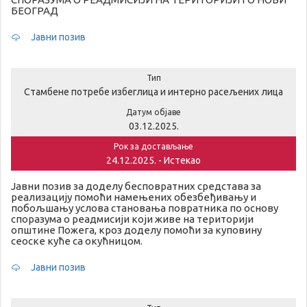
БЕОГРАД
Јавни позив
Тип
Стамбене потребе избеглица и интерно расељених лица
Датум објаве
03.12.2025.
Рок за достављање
24.12.2025. - Истекао
Јавни позив за доделу бесповратних средстава за
реализацију помоћи намењених обезбеђивању и
побољшању услова становања повратника по основу
споразума о реадмисији који живе на територији
општине Пожега, кроз доделу помоћи за куповину
сеоске куће са окућницом.
Јавни позив