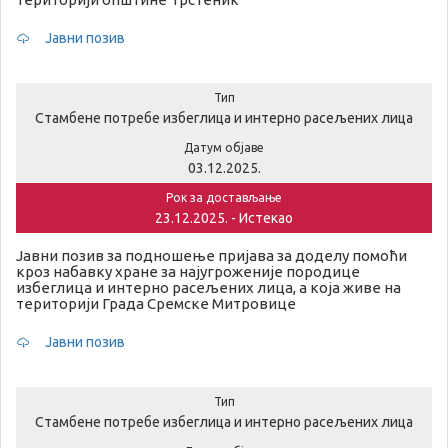
Јавни позив
Тип
Стамбене потребе избеглица и интерно расељених лица
Датум објаве
03.12.2025.
Рок за достављање
23.12.2025. - Истекао
Јавни позив за подношење пријава за доделу помоћи
кроз набавку хране за најугроженије породице
избеглица и интерно расељених лица, а која живе на
територији Града Сремске Митровице
Јавни позив
Тип
Стамбене потребе избеглица и интерно расељених лица