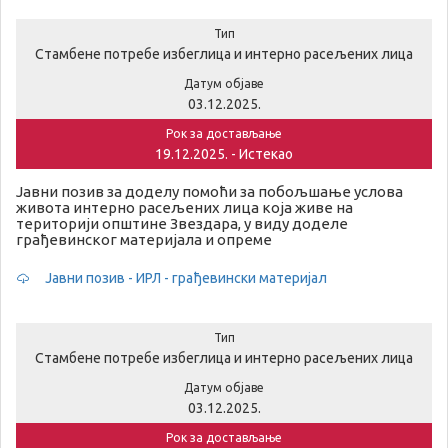
Тип
Стамбене потребе избеглица и интерно расељених лица
Датум објаве
03.12.2025.
Рок за достављање
19.12.2025. - Истекао
Јавни позив за доделу помоћи за побољшање услова
живота интерно расељених лица која живе на
територији општине Звездара, у виду доделе
грађевинског материјала и опреме
Јавни позив - ИРЛ - грађевински материјал
Тип
Стамбене потребе избеглица и интерно расељених лица
Датум објаве
03.12.2025.
Рок за достављање