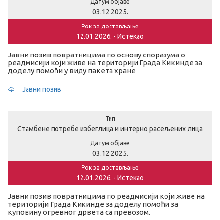
Датум објаве
03.12.2025.
Рок за достављање
12.01.2026. - Истекао
Јавни позив повратницима по основу споразума о
реадмисији који живе на територији Града Кикинде за
доделу помоћи у виду пакета хране
Јавни позив
Тип
Стамбене потребе избеглица и интерно расељених лица
Датум објаве
03.12.2025.
Рок за достављање
12.01.2026. - Истекао
Јавни позив повратницима по реадмисији који живе на
територији Града Кикинде за доделу помоћи за
куповину огревног дрвета са превозом.