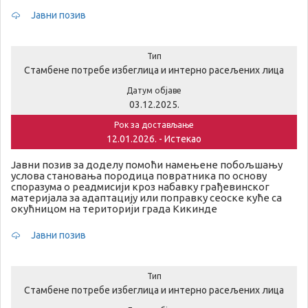
Јавни позив
Тип
Стамбене потребе избеглица и интерно расељених лица
Датум објаве
03.12.2025.
Рок за достављање
12.01.2026. - Истекао
Јавни позив за доделу помоћи намењене побољшању
услова становања породица повратника по основу
споразума о реадмисији кроз набавку грађевинског
материјала за адаптацију или поправку сеоске куће са
окућницом на територији града Кикинде
Јавни позив
Тип
Стамбене потребе избеглица и интерно расељених лица