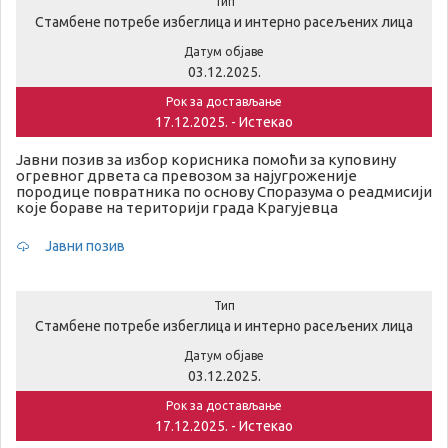
Тип
Стамбене потребе избеглица и интерно расељених лица
Датум објаве
03.12.2025.
Рок за достављање
17.12.2025. - Истекао
Јавни позив за избор корисника помоћи за куповину
огревног дрвета са превозом за најугроженије
породице повратника по основу Споразума о реадмисији
које бораве на територији града Крагујевца
Јавни позив
Тип
Стамбене потребе избеглица и интерно расељених лица
Датум објаве
03.12.2025.
Рок за достављање
17.12.2025. - Истекао