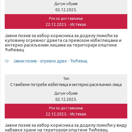
Датум објаве
02.12.2025.
Рок за достављање
22.12.2025. - Истекао
Јавни позив за избор корисника за доделу помоћи за
куповину огревног дрвета са превозом избеглицама и
интерно расељеним лицима на територији општине
Ћићевац
Јавни позив - огревно дрво - Ћићевац
Тип
Стамбене потребе избеглица и интерно расељених лица
Датум објаве
02.12.2025.
Рок за достављање
22.12.2025. - Истекао
Јавни позив за избор корисника за доделу помоћи у виду
набавке хране на територији општине Ћићевац