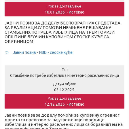
Рок за достављање
16.01.2026. - Истекао
ЈАВНИ ПОЗИВ ЗА ДОДЕЛУ БЕСПОВРАТНИХ СРЕДСТАВА
ЗА РЕАЛИЗАЦИЈУ ПОМОЋИ НЕМЊЕНЕ РЕШАВАЊУ
СТАМБЕНИХ ПОТРЕБА ИЗБЕГЛИЦА НА ТРЕИТОРИЈИ
ОПШТИНЕ БЕОЧИН КУПОВИНОМ СЕОСКЕ КУЋЕ СА
ОКУЋНИЦОМ
Јавни позив - ИЗБ - сеоске куће
Тип
Стамбене потребе избеглица и интерно расељених лица
Датум објаве
03.12.2025.
Рок за достављање
12.12.2025. - Истекао
Јавни позив за за доделу помоћи за куповину огревног
дрвета са превозом за најугроженије породице
избеглица и интерно расељених лица са боравиштем на
територији општине Трстеник