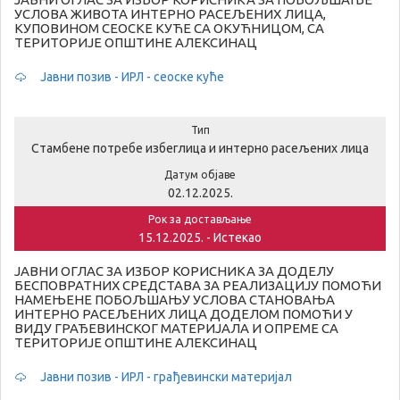
УСЛОВА ЖИВОТА ИНТЕРНО РАСЕЉЕНИХ ЛИЦА,
КУПОВИНОМ СЕОСКЕ КУЋЕ СА ОКУЋНИЦОМ, СА
ТЕРИТОРИЈЕ ОПШТИНЕ АЛЕКСИНАЦ
Јавни позив - ИРЛ - сеоске куће
Тип
Стамбене потребе избеглица и интерно расељених лица
Датум објаве
02.12.2025.
Рок за достављање
15.12.2025. - Истекао
ЈАВНИ ОГЛАС ЗА ИЗБОР КОРИСНИКА ЗА ДОДЕЛУ
БЕСПОВРАТНИХ СРЕДСТАВА ЗА РЕАЛИЗАЦИЈУ ПОМОЋИ
НАМЕЊЕНЕ ПОБОЉШАЊУ УСЛОВА СТАНОВАЊА
ИНТЕРНО РАСЕЉЕНИХ ЛИЦА ДОДЕЛОМ ПОМОЋИ У
ВИДУ ГРАЂЕВИНСКОГ МАТЕРИЈАЛА И ОПРЕМЕ СА
ТЕРИТОРИЈЕ ОПШТИНЕ АЛЕКСИНАЦ
Јавни позив - ИРЛ - грађевински материјал