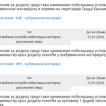
позив за доделу средстава намењених побољшању услов
евинском материјалу и опреми на територији Града Краље
ни позив - ИЗБ - грађевински материјал
Тип
Датум објаве
тамбене потребе избеглица и интерно
12.01.2026.
расељених лица
позив за доделу средстава намењених побољшању услова
љеништву кроз доделу помоћи у грађевинском материјалу
ни позив - ИРЛ - грађевински материјал
Тип
Датум објаве
тамбене потребе избеглица и интерно
12.01.2026.
расељених лица
позив за доделу средстава намењених побољшању услова
љеништву кроз доделу помоћи за куповину 1 (једне) сеоск
ва