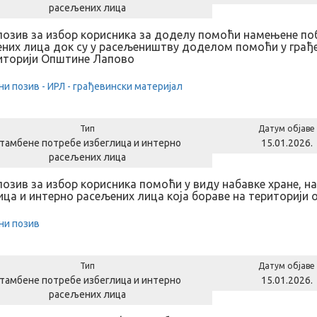
расељених лица
позив за избор корисника за доделу помоћи намењене 
них лица док су у расељеништву доделом помоћи у грађе
иторији Општине Лапово
ни позив - ИРЛ - грађевински материјал
Тип
Датум објаве
тамбене потребе избеглица и интерно
15.01.2026.
расељених лица
позив за избор корисника помоћи у виду набавке хране, 
ица и интерно расељених лица која бораве на територији
ни позив
Тип
Датум објаве
тамбене потребе избеглица и интерно
15.01.2026.
расељених лица