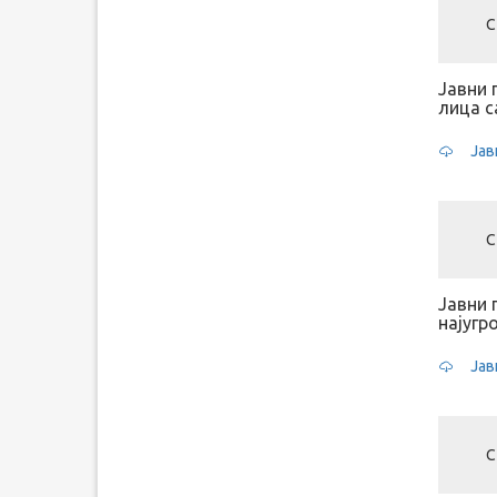
С
Јавни 
лица с
Јав
С
Јавни 
најугр
Јав
С