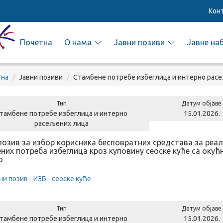
Кон
Почетна
О нама
Јавни позиви
Јавне на
тна
Јавни позиви
Стамбене потребе избеглица и интерно рас
Тип
Датум објаве
тамбене потребе избеглица и интерно
15.01.2026.
расељених лица
позив за избор корисника бесповратних средстава за ре
них потреба избеглица кроз куповину сеоске куће са окућ
о
ни позив - ИЗБ - сеоске куће
Тип
Датум објаве
тамбене потребе избеглица и интерно
15.01.2026.