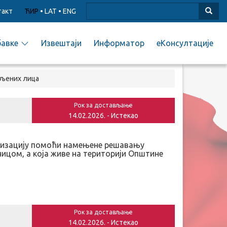
такт
ЋИР
•
LAT
•
ENG
бавке
Извештаји
Информатор
еКонсултације
ељених лица
Рок за достављање
14.02.2026. - Истекао
ализацију помоћи намењене решавању
ницом, а која живе на територији Општине
Рок за достављање
14.02.2026. - Истекао