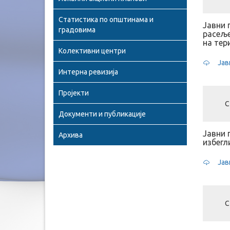
Статистика по општинама и
Јавни 
градовима
расеље
на тер
Колективни центри
Јав
Интерна ревизија
Пројекти
С
Документи и публикације
Јавни 
Архива
избегл
Јав
С