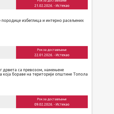
Рок за достављање
21.02.2026. - Истекао
је породице избеглица и интерно расељених
Рок за достављање
22.01.2026. - Истекао
ог дрвета са превозом, намењене
а која бораве на територији општине Топола
Рок за достављање
09.02.2026. - Истекао