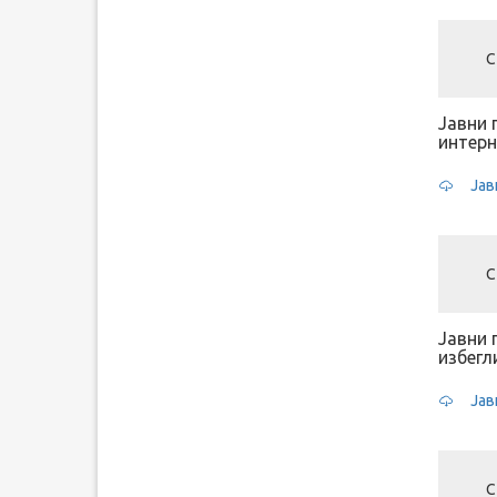
С
Јавни 
интерн
Јав
С
Јавни 
избегл
Јав
С