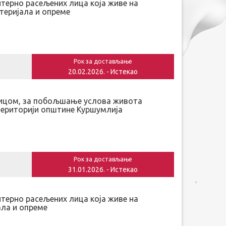
терно расељених лица која живе на
теријала и опреме
Рок за достављање
20.02.2026. - Истекао
ћницом, за побољшање услова живота
 територији општине Куршумлија
Рок за достављање
31.01.2026. - Истекао
терно расељених лица која живе на
ала и опреме