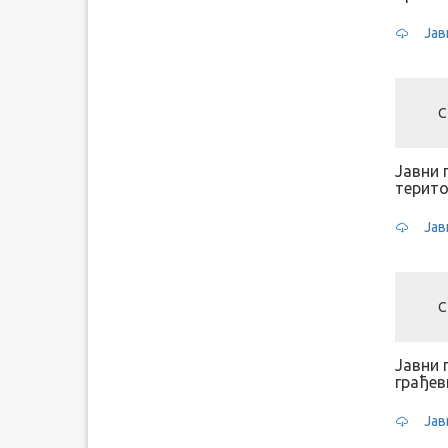
Јав
С
Јавни 
терито
Јав
С
Јавни 
грађев
Јав