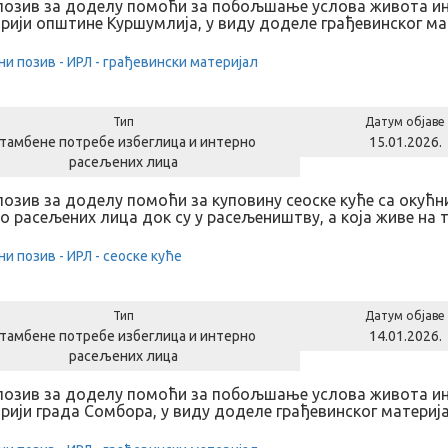
позив за доделу помоћи за побољшање услова живота ин
рији општине Куршумлија, у виду доделе грађевинског ма
ни позив - ИРЛ - грађевински материјал
Тип
Датум објаве
тамбене потребе избеглица и интерно
15.01.2026.
расељених лица
позив за доделу помоћи за куповину сеоске куће са оку
о расељених лица док су у расељеништву, а која живе на
ни позив - ИРЛ - сеоске куће
Тип
Датум објаве
тамбене потребе избеглица и интерно
14.01.2026.
расељених лица
позив за доделу помоћи за побољшање услова живота ин
рији града Сомбора, у виду доделе грађевинског материј