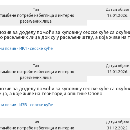
Тип
Датум објаве
тамбене потребе избеглица и интерно
12.01.2026.
расељених лица
позив за доделу помоћи за куповину сеоске куће са оку
о расељених лица док су у расељеништву, а која живе на
ни позив - ИРЛ - сеоске куће
Тип
Датум објаве
тамбене потребе избеглица и интерно
12.01.2026.
расељених лица
позив за доделу помоћи за куповину сеоске куће са оку
ица, а које живе на територији општине Опово
ни позив - ИЗБ - сеоске куће
Тип
Датум објаве
тамбене потребе избеглица и интерно
31.12.2025.