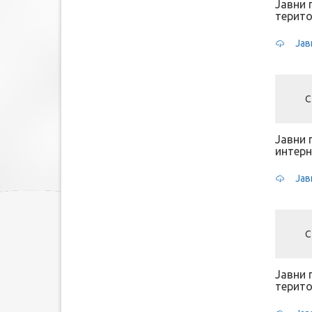
Јавни 
терито
Јав
С
Јавни 
интерн
Јав
С
Јавни 
терито