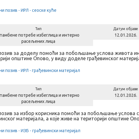
ни позив - ИРЛ - сеоске куће
Тип
Датум објаве
тамбене потребе избеглица и интерно
12.01.2026.
расељених лица
позив за доделу помоћи за побољшање услова живота ин
рији општине Опово, у виду доделе грађевинског материј
ни позив - ИРЛ - грађевински материјал
Тип
Датум објаве
тамбене потребе избеглица и интерно
12.01.2026.
расељених лица
позив за избор корисника помоћи за побољшање услова 
инског материјала, а које живе на територији општине Оп
ни позив - ИЗБ - грађевински материјал