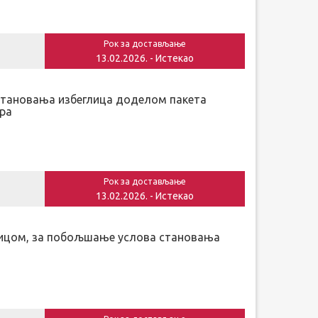
Рок за достављање
13.02.2026. - Истекао
становања избеглица доделом пакета
ора
Рок за достављање
13.02.2026. - Истекао
ћницом, за побољшање услова становања