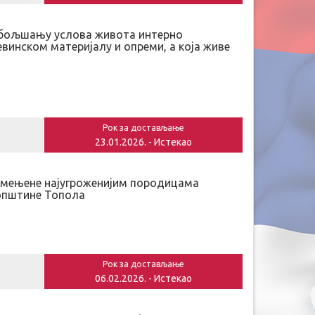
побољшању услова живота интерно
винском материјалу и опреми, а која живе
Рок за достављање
23.01.2026. - Истекао
намењене најугроженијим породицама
 општине Топола
Рок за достављање
06.02.2026. - Истекао