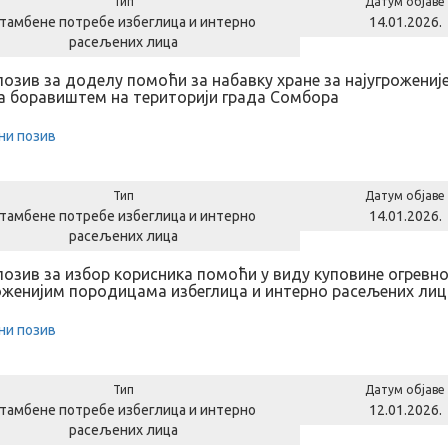
Тип
Датум објаве
тамбене потребе избеглица и интерно
14.01.2026.
расељених лица
позив за доделу помоћи за набавку хране за најугрожени
а боравиштем на територији града Сомбора
ни позив
Тип
Датум објаве
тамбене потребе избеглица и интерно
14.01.2026.
расељених лица
позив за избор корисника помоћи у виду куповине огревн
оженијим породицама избеглица и интерно расељених лиц
ни позив
Тип
Датум објаве
тамбене потребе избеглица и интерно
12.01.2026.
расељених лица