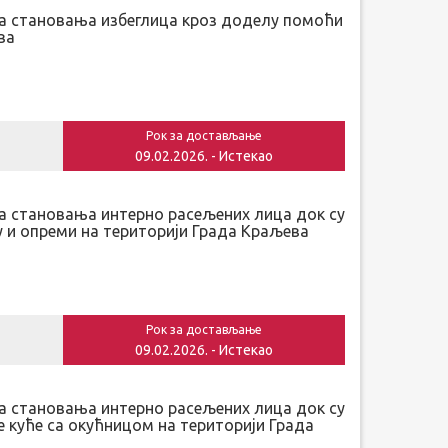
а становања избеглица кроз доделу помоћи
ва
Рок за достављање
09.02.2026. - Истекао
 становања интерно расељених лица док су
 и опреми на територији Града Краљева
Рок за достављање
09.02.2026. - Истекао
 становања интерно расељених лица док су
е куће са окућницом на територији Града