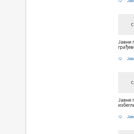
Јав
С
Јавни 
грађев
Јав
С
Јавни 
избегл
Јав