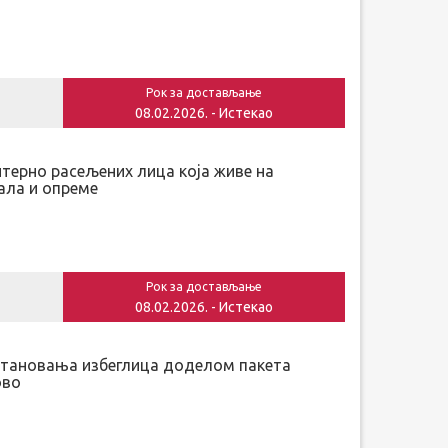
Рок за достављање
08.02.2026. - Истекао
терно расељених лица која живе на
ала и опреме
Рок за достављање
08.02.2026. - Истекао
становања избеглица доделом пакета
ово