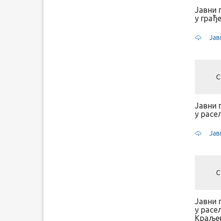
Јавни 
у грађ
Јав
С
Јавни 
у расе
Јав
С
Јавни 
у расе
Краље