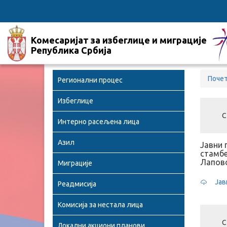
Комесаријат за избеглице и миграције
Република Србија
Поче
Регионални процес
Избеглице
С
Интерно расељена лица
Азил
Јавни 
стамбе
Лапов
Миграције
Јав
Реадмисија
Комисија за нестала лица
С
Локални акциони планови