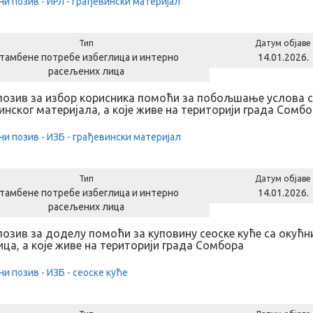
ни позив - ИРЛ - грађевински материјал
Тип
Датум објаве
тамбене потребе избеглица и интерно
14.01.2026.
расељених лица
позив за избор корисника помоћи за побољшање услова 
инског материјала, а које живе на територији града Сомб
ни позив - ИЗБ - грађевински материјал
Тип
Датум објаве
тамбене потребе избеглица и интерно
14.01.2026.
расељених лица
позив за доделу помоћи за куповину сеоске куће са оку
ица, а које живе на територији града Сомбора
ни позив - ИЗБ - сеоске куће