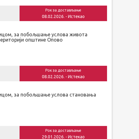
Рок за достављање
08.02.2026. - Истекао
ћницом, за побољшање услова живота
 територији општине Опово
Рок за достављање
08.02.2026. - Истекао
ћницом, за побољшање услова становања
Рок за достављање
29.01.2026. - Истекао