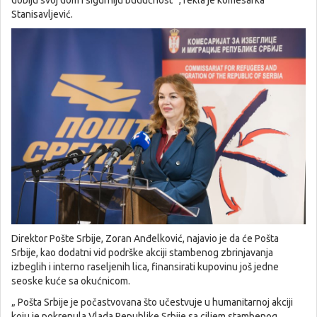
Stanisavljević.
Direktor Pošte Srbije, Zoran Anđelković, najavio je da će Pošta
Srbije, kao dodatni vid podrške akciji stambenog zbrinjavanja
izbeglih i interno raseljenih lica, finansirati kupovinu još jedne
seoske kuće sa okućnicom.
„ Pošta Srbije je počastvovana što učestvuje u humanitarnoj akciji
koju je pokrenula Vlada Republike Srbije sa ciljem stambenog