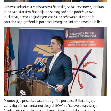
Državni sekretar u Ministarstvu finansija, Saša Stevanović, istakao
je da Ministarstvo finansija od samog početka podržava ovu
inicijativu, prepoznajući njen značaj za rešavanje stambenih
potreba najugroženijih porodica izbeglica i interno raseljenih lica.
Promociji je prisustvovala i izbeglička porodica Bilbija, koja je
zahvaljujući humanitarnoj akciji „KROV“ rešila svoje najvažnije
životno pitanje — krov nad glavom, čime je dobila novi dom i