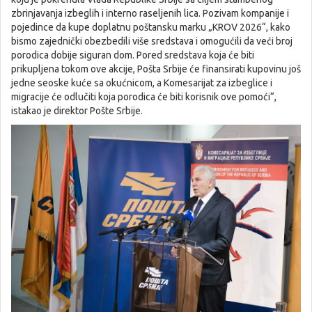
zbrinjavanja izbeglih i interno raseljenih lica. Pozivam kompanije i
pojedince da kupe doplatnu poštansku marku „KROV 2026“, kako
bismo zajednički obezbedili više sredstava i omogućili da veći broj
porodica dobije siguran dom. Pored sredstava koja će biti
prikupljena tokom ove akcije, Pošta Srbije će finansirati kupovinu još
jedne seoske kuće sa okućnicom, a Komesarijat za izbeglice i
migracije će odlučiti koja porodica će biti korisnik ove pomoći“,
istakao je direktor Pošte Srbije.