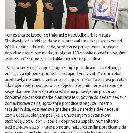
Komesarka za izbeglice i migracije Republike Srbije Nataša
Stanisavljević istakla je da se ova humanitarna akcija sprovodi od
2010. godine i da je do sada, sredstvima prikupljenim prodajom
doplatne poštanske marke, kupljeno 133 seoska domaćinstva, čime
je obezbeđen dom za isto toliko ugroženih porodica.
„Stambeno zbrinjavanje najugroženijih porodica od izuzetnog je
značaja za njihovu sigurnost i dostojanstven život. Ovaj projekat
predstavlja ne samo stambeno rešenje, već i šansu za novi početak
i dostojanstven život porodica koje su bile primorane da napuste
svoje domove. Zahvaljujući sredstvima pribavljenim prodajom
doplatne poštanske marke planirana je kupovina do sedam seoskih
domaćinstava za najugroženije porodice izbeglica i interno
raseljenih lica. Pozivam sve građane da u naredne dve nedelje
uzmu učešće, slanjem pošiljke u unutrašnjem poštanskom
saobraćaju od 6. do 19. aprila, i doprinesu uspehu humanitarne
akcije „KROV 2026” i tako pomognu najugroženijim porodicama da
dobiju svoj dom i sigurniju budućnost “, rekla je komesarka