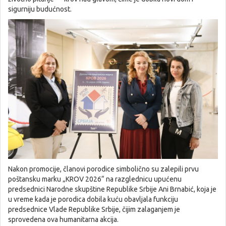
sigurniju budućnost.
Nakon promocije, članovi porodice simbolično su zalepili prvu
poštansku marku „KROV 2026“ na razglednicu upućenu
predsednici Narodne skupštine Republike Srbije Ani Brnabić, koja je
u vreme kada je porodica dobila kuću obavljala funkciju
predsednice Vlade Republike Srbije, čijim zalaganjem je
sprovedena ova humanitarna akcija.