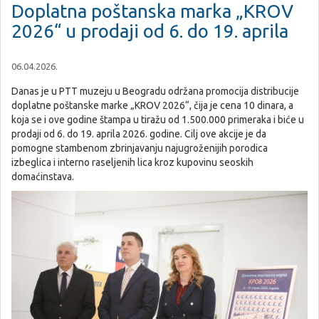
Doplatna poštanska marka „KROV
2026“ u prodaji od 6. do 19. aprila
06.04.2026.
Danas je u PTT muzeju u Beogradu održana promocija distribucije
doplatne poštanske marke „KROV 2026“, čija je cena 10 dinara, a
koja se i ove godine štampa u tiražu od 1.500.000 primeraka i biće u
prodaji od 6. do 19. aprila 2026. godine. Cilj ove akcije je da
pomogne stambenom zbrinjavanju najugroženijih porodica
izbeglica i interno raseljenih lica kroz kupovinu seoskih
domaćinstava.