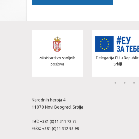
za evropske
Ministarstvo spoljnih
Delegacija EU u Republic
cije
poslova
Srbiji
Narodnih heroja 4
11070 Novi Beograd, Srbija
Tel:
+381 (0)11 311 72 72
Faks:
+381 (0)11 312 95 98