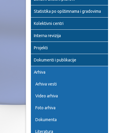
Statistika po opštimnama i gradovima
Kolektivni centri
Interna revizija
Projekti
Dokumenti i publikacije
Arhiva
Arhiva vesti
Video arhiva
Foto arhiva
Dokumenta
Literatura