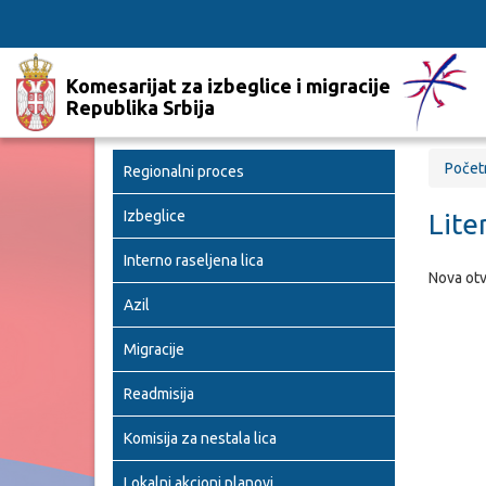
Komesarijat za izbeglice i migracije
Republika Srbija
Počet
Regionalni proces
Izbeglice
Lite
Interno raseljena lica
Nova otv
Azil
Migracije
Readmisija
Komisija za nestala lica
Lokalni akcioni planovi