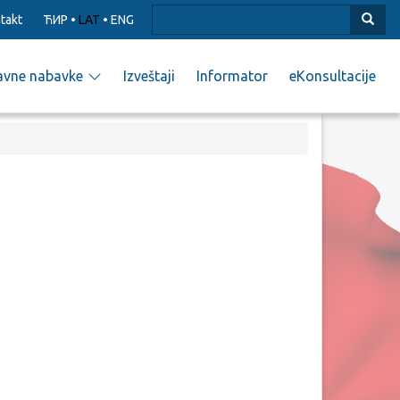
takt
ЋИР
•
LAT
•
ENG
avne nabavke
Izveštaji
Informator
eKonsultacije