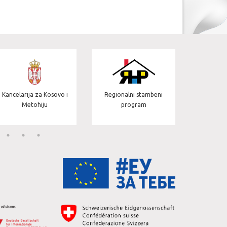
Jedinica 
Kancelarija za Kosovo i
Regionalni stambeni
projekt
Metohiju
program
s