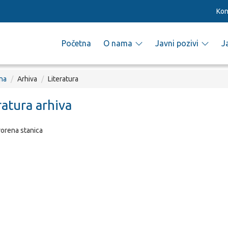
Kon
Početna
O nama
Javni pozivi
J
na
Arhiva
Literatura
ratura arhiva
orena stanica