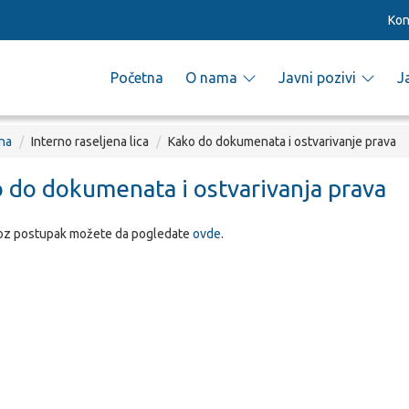
Kon
Početna
O nama
Javni pozivi
J
na
Interno raseljena lica
Kako do dokumenata i ostvarivanje prava
 do dokumenata i ostvarivanja prava
roz postupak možete da pogledate
ovde
.