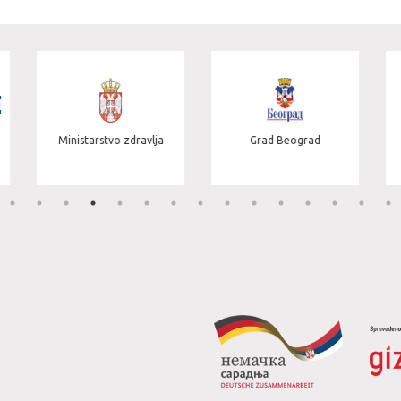
Kancelarija za Kosovo i
lja
Grad Beograd
Metohiju