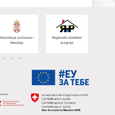
Jedinica za upravljanje
Regionalni stambeni
Visoki
projektima u javnom
program
sektoru