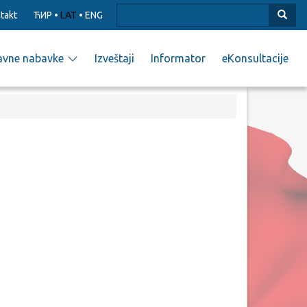
takt
ЋИР
•
LAT
•
ENG
avne nabavke
Izveštaji
Informator
eKonsultacije