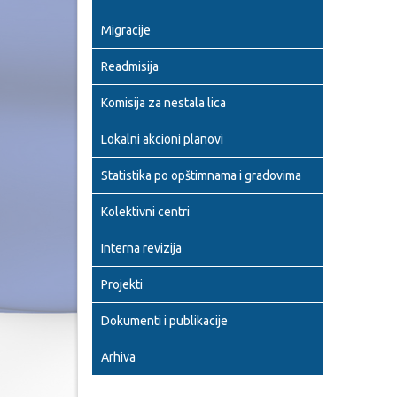
Migracije
Readmisija
Komisija za nestala lica
Lokalni akcioni planovi
Statistika po opštimnama i gradovima
Kolektivni centri
Interna revizija
Projekti
Dokumenti i publikacije
Arhiva