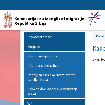
Komesarijat za izbeglice i migracije
Republika Srbija
Počet
Regionalni proces
Izbeglice
Kako
Interno raseljena lica
Vodič k
Interno raseljena lica
Poboljšanje uslova života interno
raseljenih lica
Kako do dokumenata i ostvarivanje
prava
Azil