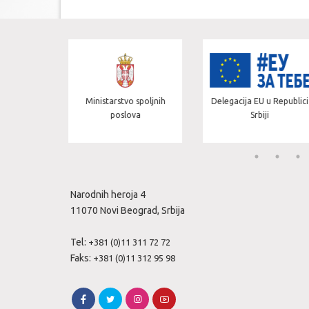
rstvo spoljnih
Delegacija EU u Republici
Ministarstvo zdrav
oslova
Srbiji
Narodnih heroja 4
11070 Novi Beograd, Srbija
Tel:
+381 (0)11 311 72 72
Faks:
+381 (0)11 312 95 98