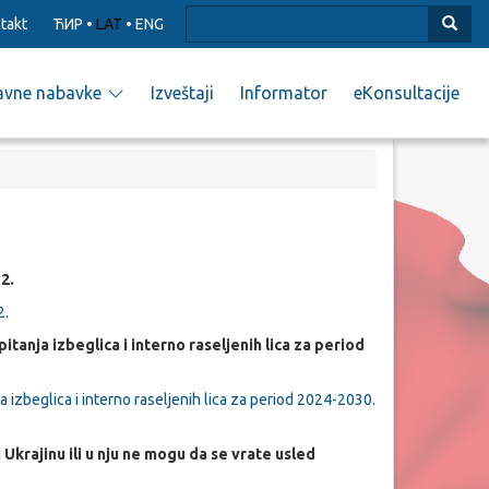
takt
ЋИР
•
LAT
•
ENG
avne nabavke
Izveštaji
Informator
eKonsultacije
2.
2.
tanja izbeglica i interno raseljenih lica za period
 izbeglica i interno raseljenih lica za period 2024-2030.
 Ukrajinu ili u nju ne mogu da se vrate usled