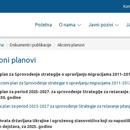
Kon
Početna
O nama
Javni pozivi
J
na
Dokumenti i publikacije
Akcioni planovi
oni planovi
 plan za Sprovođenje strategije o upravljanju migracijama 2011-201
cioni plan za Sprovođenje strategije o upravljanju migracijama 2011-201
 plan za period 2025-2027. za sprovođenje Strategije za rešavanje pi
30. godine
ni plan za period 2025-2027 za sprovođenje Strategije za rešavanje pitanja
hvata državljana Ukrajine i ugroženog stanovništva koji su napustili
h dejstava, za 2025. godinu