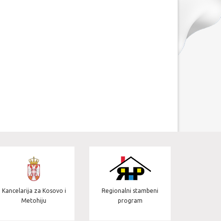
Jedinica za u
celarija za Kosovo i
Regionalni stambeni
projektima 
Metohiju
program
sekto