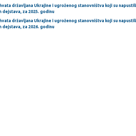
hvata državljana Ukrajine i ugroženog stanovništva koji su napustili
h dejstava, za 2025. godinu
hvata državljana Ukrajine i ugroženog stanovništva koji su napustili
h dejstava, za 2026. godinu