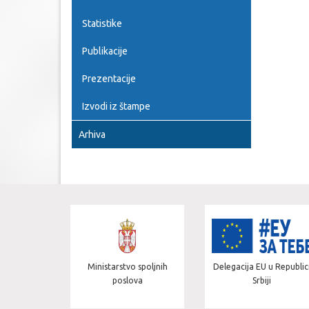
Statistike
Publikacije
Prezentacije
Izvodi iz štampe
Arhiva
vropske
Ministarstvo spoljnih
Delegacija EU u Republici
poslova
Srbiji