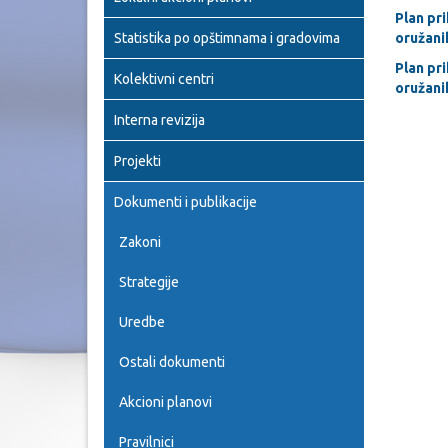
Plan pri
Statistika po opštimnama i gradovima
oružani
Plan pri
Kolektivni centri
oružani
Interna revizija
Projekti
Dokumenti i publikacije
Zakoni
Strategije
Uredbe
Ostali dokumenti
Akcioni planovi
Pravilnici