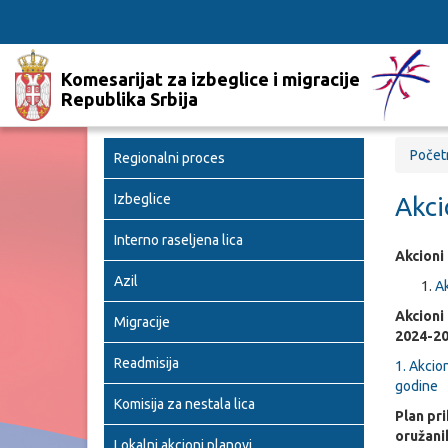
Komesarijat za izbeglice i migracije
Republika Srbija
Počet
Regionalni proces
Izbeglice
Akci
Interno raseljena lica
Akcioni
Azil
Ak
Akcioni
Migracije
2024-20
Readmisija
1. Akcio
godine
Komisija za nestala lica
Plan pri
oružani
Lokalni akcioni planovi