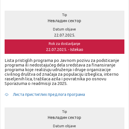
Tip
Невладин сектор
Datum objave
22.07.2025.
Rok za dostavljanje
22.07.2025. - Istekao
Lista pristiglih programa po Javnom pozivu za podsticanje
programa ili nedostajućeg dela sredstava za finansiranje
programa koje realizuju udruženja i druge organizacije
civilnog društva od značaja za populaciju izbeglica, interno
raseljenih lica, tražilaca azila i povratnika po osnovu
Sporazuma o readmisiji za 2025.
Листа пристиглих предлога програма
Tip
Невладин сектор
Datum objave