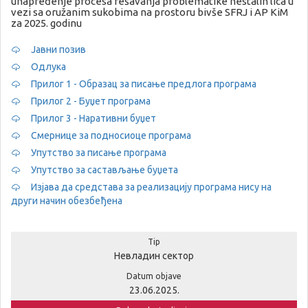
unapređenje procesa rešavanja problematike nestalih lica u
vezi sa oružanim sukobima na prostoru bivše SFRJ i AP KiM
za 2025. godinu
Јавни позив
Одлука
Прилог 1 - Образац за писање предлога програма
Прилог 2 - Буџет програма
Прилог 3 - Наративни буџет
Смернице за подносиоце програма
Упутство за писање програма
Упутство за састављање буџета
Изјава да средстава за реализацију програма нису на
други начин обезбеђена
Tip
Невладин сектор
Datum objave
23.06.2025.