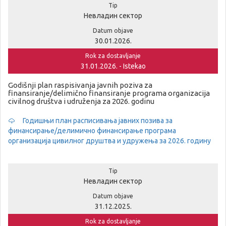
Tip
Невладин сектор
Datum objave
30.01.2026.
Rok za dostavljanje
31.01.2026. - Istekao
Godišnji plan raspisivanja javnih poziva za
finansiranje/delimično finansiranje programa organizacija
civilnog društva i udruženja za 2026. godinu
Годишњи план расписивања јавних позива за
финансирање/делимично финансирање програма
организација цивилног друштва и удружења за 2026. годину
Tip
Невладин сектор
Datum objave
31.12.2025.
Rok za dostavljanje