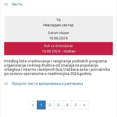
Листа
Tip
Невладин сектор
Datum objave
10.06.2024.
Rok za dostavljanje
10.06.2024. - Istekao
Predlog liste vrednovanja i rangiranja podnetih programa
organizacija civilnog društva od značaja za populaciju
izbeglica i interno raseljenih lica, tražilaca azila i povratnika
po osnovu sporazuma o readmisijiza 2024.godinu
Предлог листе вредновања и рангирања
Previous
Next
«
1
2
3
4
5
»