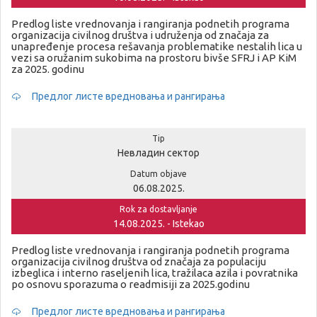
Predlog liste vrednovanja i rangiranja podnetih programa
organizacija civilnog društva i udruženja od značaja za
unapređenje procesa rešavanja problematike nestalih lica u
vezi sa oružanim sukobima na prostoru bivše SFRJ i AP KiM
za 2025. godinu
Предлог листе вредновања и рангирања
Tip
Невладин сектор
Datum objave
06.08.2025.
Rok za dostavljanje
14.08.2025. - Istekao
Predlog liste vrednovanja i rangiranja podnetih programa
organizacija civilnog društva od značaja za populaciju
izbeglica i interno raseljenih lica, tražilaca azila i povratnika
po osnovu sporazuma o readmisiji za 2025.godinu
Предлог листе вредновања и рангирања