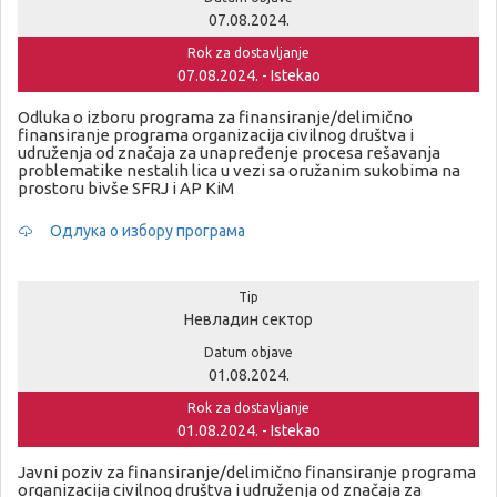
07.08.2024.
Rok za dostavljanje
07.08.2024. - Istekao
Odluka o izboru programa za finansiranje/delimično
finansiranje programa organizacija civilnog društva i
udruženja od značaja za unapređenje procesa rešavanja
problematike nestalih lica u vezi sa oružanim sukobima na
prostoru bivše SFRJ i AP KiM
Одлука о избору програма
Tip
Невладин сектор
Datum objave
01.08.2024.
Rok za dostavljanje
01.08.2024. - Istekao
Javni poziv za finansiranje/delimično finansiranje programa
organizacija civilnog društva i udruženja od značaja za