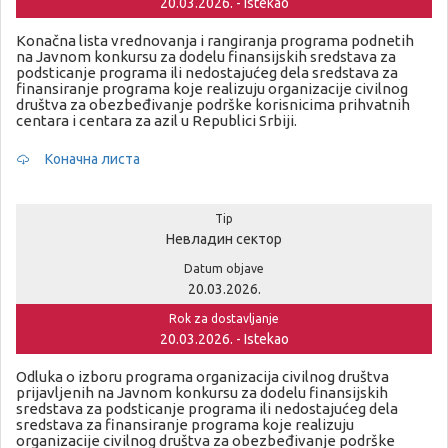
20.03.2026. - Istekao
Konačna lista vrednovanja i rangiranja programa podnetih
na Javnom konkursu za dodelu finansijskih sredstava za
podsticanje programa ili nedostajućeg dela sredstava za
finansiranje programa koje realizuju organizacije civilnog
društva za obezbeđivanje podrške korisnicima prihvatnih
centara i centara za azil u Republici Srbiji.
Коначна листа
Tip
Невладин сектор
Datum objave
20.03.2026.
Rok za dostavljanje
20.03.2026. - Istekao
Odluka o izboru programa organizacija civilnog društva
prijavljenih na Javnom konkursu za dodelu finansijskih
sredstava za podsticanje programa ili nedostajućeg dela
sredstava za finansiranje programa koje realizuju
organizacije civilnog društva za obezbeđivanje podrške