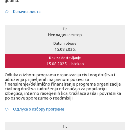
godinu.
Коначна листа
Tip
Невладин сектор
Datum objave
15.08.2025.
Rok za dostavljanje
15.08.2025. - Istekao
Odluka o izboru programa organizacija civilnog društva i
udruženja prijavljenih na javnom pozivu za
finansiranje/delimično finansiranje programa organizacija
civilnog društva i udruženja od značaja za populaciju
izbeglica, interno raseljenih lica, tražilaca azila i povratnika
po osnovu sporazuma o readmisiji
Одлука о избору програма
Tip