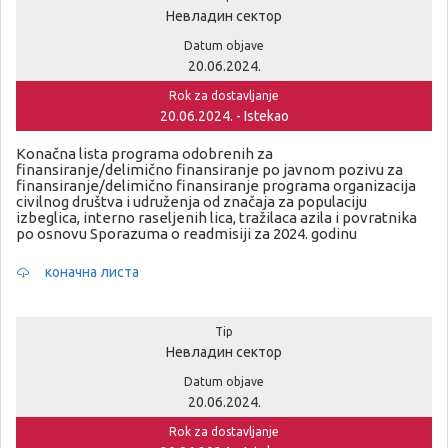
Невладин сектор
Datum objave
20.06.2024.
Rok za dostavljanje
20.06.2024. - Istekao
Konačna lista programa odobrenih za
finansiranje/delimično finansiranje po javnom pozivu za
finansiranje/delimično finansiranje programa organizacija
civilnog društva i udruženja od značaja za populaciju
izbeglica, interno raseljenih lica, tražilaca azila i povratnika
po osnovu Sporazuma o readmisiji za 2024. godinu
коначна листа
Tip
Невладин сектор
Datum objave
20.06.2024.
Rok za dostavljanje