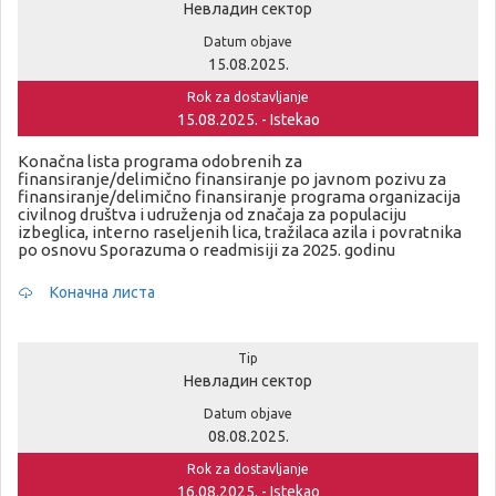
Невладин сектор
Datum objave
15.08.2025.
Rok za dostavljanje
15.08.2025. - Istekao
Konačna lista programa odobrenih za
finansiranje/delimično finansiranje po javnom pozivu za
finansiranje/delimično finansiranje programa organizacija
civilnog društva i udruženja od značaja za populaciju
izbeglica, interno raseljenih lica, tražilaca azila i povratnika
po osnovu Sporazuma o readmisiji za 2025. godinu
Коначна листа
Tip
Невладин сектор
Datum objave
08.08.2025.
Rok za dostavljanje
16.08.2025. - Istekao