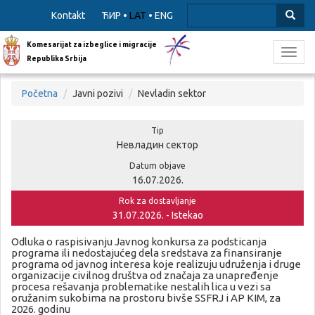
Kontakt
ЋИР
•
LAT
•
ENG
Komesarijat za izbeglice i migracije
Toggl
Republika Srbija
navig
Početna
Javni pozivi
Nevladin sektor
Tip
Невладин сектор
Datum objave
16.07.2026.
Rok za dostavljanje
31.07.2026. - Istekao
Odluka o raspisivanju Javnog konkursa za podsticanja
programa ili nedostajućeg dela sredstava za finansiranje
programa od javnog interesa koje realizuju udruženja i druge
organizacije civilnog društva od značaja za unapređenje
procesa rešavanja problematike nestalih lica u vezi sa
oružanim sukobima na prostoru bivše SSFRJ i AP KIM, za
2026. godinu