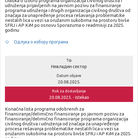
Odluka o izboru programa organizacija civilnog društva i
udruženja prijavljenih na javnom pozivu za finansiranje
programa udruženja i drugih organizacija civilnog društva od
značaja za unapređenje procesa rešavanja problematike
nestalih lica u vezi sa oružanim sukobima na prostoru bivše
SFRJ i AP KiM po osnovu Sporazuma o readmisiji za 2025.
godinu
Одлука о избору програма
Tip
Невладин сектор
Datum objave
20.08.2025.
Rok za dostavljanje
20.08.2025. - Istekao
Konačna lista programa odobrenih za
finansiranje/delimično finansiranje po javnom pozivu za
finansiranje/delimično finansiranje programa organizacija
civilnog društva i udruženja od značaja za unapređenje
procesa rešavanja problematike nestalih lica u vezi sa
oružanim sukobima na prostoru bivše SFRJ i AP KiM za 2025.