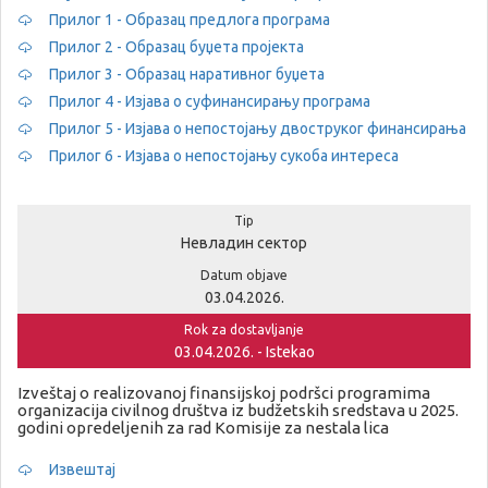
Прилог 1 - Образац предлога програма
Прилог 2 - Образац буџета пројекта
Прилог 3 - Образац наративног буџета
Прилог 4 - Изјава о суфинансирању програма
Прилог 5 - Изјава о непостојању двоструког финансирања
Прилог 6 - Изјава о непостојању сукоба интереса
Tip
Невладин сектор
Datum objave
03.04.2026.
Rok za dostavljanje
03.04.2026. - Istekao
Izveštaj o realizovanoj finansijskoj podršci programima
organizacija civilnog društva iz budžetskih sredstava u 2025.
godini opredeljenih za rad Komisije za nestala lica
Извештај