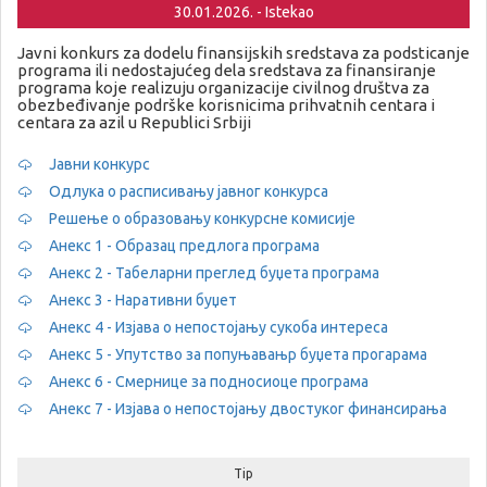
30.01.2026. - Istekao
Javni konkurs za dodelu finansijskih sredstava za podsticanje
programa ili nedostajućeg dela sredstava za finansiranje
programa koje realizuju organizacije civilnog društva za
obezbeđivanje podrške korisnicima prihvatnih centara i
centara za azil u Republici Srbiji
Јавни конкурс
Одлука о расписивању јавног конкурса
Решење о образовању конкурсне комисије
Анекс 1 - Образац предлога програма
Анекс 2 - Табеларни преглед буџета програма
Анекс 3 - Наративни буџет
Анекс 4 - Изјава о непостојању сукоба интереса
Анекс 5 - Упутство за попуњавањр буџета прогарама
Анекс 6 - Смернице за подносиоце програма
Анекс 7 - Изјава о непостојању двостуког финансирања
Tip