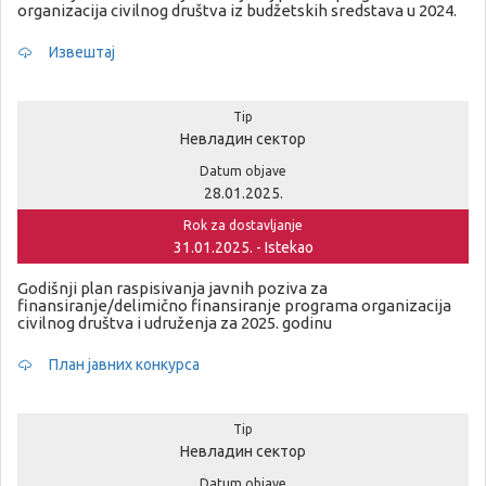
organizacija civilnog društva iz budžetskih sredstava u 2024.
Извештај
Tip
Невладин сектор
Datum objave
28.01.2025.
Rok za dostavljanje
31.01.2025. - Istekao
Godišnji plan raspisivanja javnih poziva za
finansiranje/delimično finansiranje programa organizacija
civilnog društva i udruženja za 2025. godinu
План јавних конкурса
Tip
Невладин сектор
Datum objave