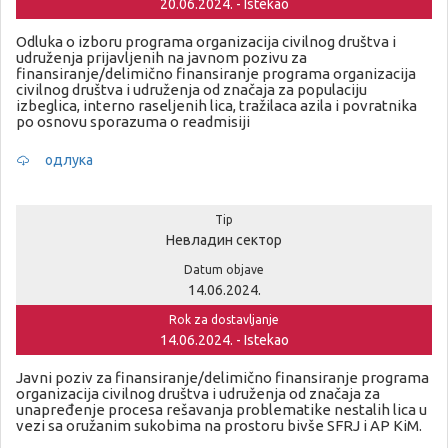
20.06.2024. - Istekao
Odluka o izboru programa organizacija civilnog društva i
udruženja prijavljenih na javnom pozivu za
finansiranje/delimično finansiranje programa organizacija
civilnog društva i udruženja od značaja za populaciju
izbeglica, interno raseljenih lica, tražilaca azila i povratnika
po osnovu sporazuma o readmisiji
одлука
Tip
Невладин сектор
Datum objave
14.06.2024.
Rok za dostavljanje
14.06.2024. - Istekao
Javni poziv za finansiranje/delimično finansiranje programa
organizacija civilnog društva i udruženja od značaja za
unapređenje procesa rešavanja problematike nestalih lica u
vezi sa oružanim sukobima na prostoru bivše SFRJ i AP KiM.