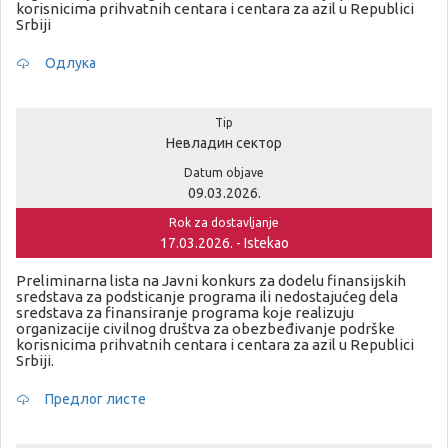
korisnicima prihvatnih centara i centara za azil u Republici
Srbiji
Одлука
Tip
Невладин сектор
Datum objave
09.03.2026.
Rok za dostavljanje
17.03.2026. - Istekao
Preliminarna lista na Javni konkurs za dodelu finansijskih
sredstava za podsticanje programa ili nedostajućeg dela
sredstava za finansiranje programa koje realizuju
organizacije civilnog društva za obezbeđivanje podrške
korisnicima prihvatnih centara i centara za azil u Republici
Srbiji.
Предлог листе