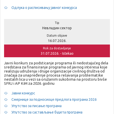
Одлука о расписивању јавног конкурса
Tip
Невладин сектор
Datum objave
16.07.2026.
Rok za dostavljanje
31.07.2026. - Istekao
Javni konkurs za podsticanje programa ili nedostajućeg dela
sredstava za finansiranje programa od javnog interesa koje
realizuju udruženja i druge organizacije civilnog društva od
značaja za unapređenje procesa rešavanja problematike
nestalih lica u vezi sa oružanim sukobima na prostoru bivše
SFRJ i AP KiM za 2026. godinu
Јавни конкурс
Смернице за подносиоце предлога програма 2026
Упутство за писање програма
Упутство за састављање буџета програма