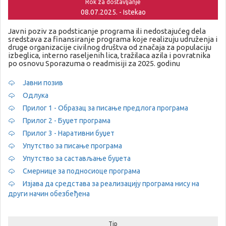
Rok za dostavljanje
08.07.2025. - Istekao
Javni poziv za podsticanje programa ili nedostajućeg dela
sredstava za finansiranje programa koje realizuju udruženja i
druge organizacije civilnog društva od značaja za populaciju
izbeglica, interno raseljenih lica, tražilaca azila i povratnika
po osnovu Sporazuma o readmisiji za 2025. godinu
Јавни позив
Одлука
Прилог 1 - Образац за писање предлога програма
Прилог 2 - Буџет програма
Прилог 3 - Наративни буџет
Упутство за писање програма
Упутство за састављање буџета
Смернице за подносиоце програма
Изјава да средстава за реализацију програма нису на
други начин обезбеђена
Tip