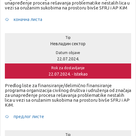
unapređenje procesa rešavanja problematike nestalih lica u
vezi sa oružanim sukobima na prostoru bivše SFRJ i AP KiM
коначна листа
Tip
Невладин сектор
Datum objave
22.07.2024.
Rok za dostavljanje
22.07.2024. - Istekao
Predlog liste za finansiranje/delimično finansiranje
programa organizacija civilnog društva i udruženja od značaja
za unapređenje procesa rešavanja problematike nestalih
lica u vezi sa oružanim sukobima na prostoru bivše SFRJ i AP
KiM.
предлог листе
Tip