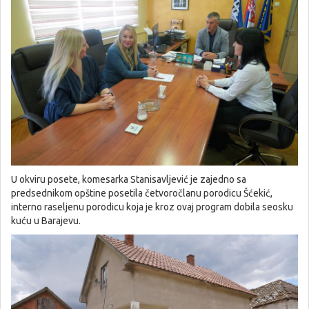
U okviru posete, komesarka Stanisavljević je zajedno sa
predsednikom opštine posetila četvoročlanu porodicu Šćekić,
interno raseljenu porodicu koja je kroz ovaj program dobila seosku
kuću u Barajevu.