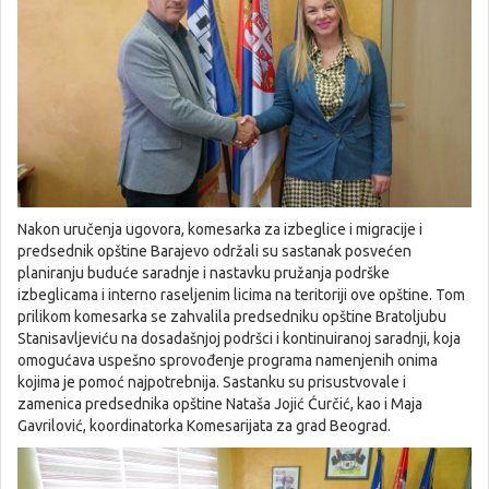
Nakon uručenja ugovora, komesarka za izbeglice i migracije i
predsednik opštine Barajevo održali su sastanak posvećen
planiranju buduće saradnje i nastavku pružanja podrške
izbeglicama i interno raseljenim licima na teritoriji ove opštine. Tom
prilikom komesarka se zahvalila predsedniku opštine Bratoljubu
Stanisavljeviću na dosadašnjoj podršci i kontinuiranoj saradnji, koja
omogućava uspešno sprovođenje programa namenjenih onima
kojima je pomoć najpotrebnija. Sastanku su prisustvovale i
zamenica predsednika opštine Nataša Jojić Ćurčić, kao i Maja
Gavrilović, koordinatorka Komesarijata za grad Beograd.