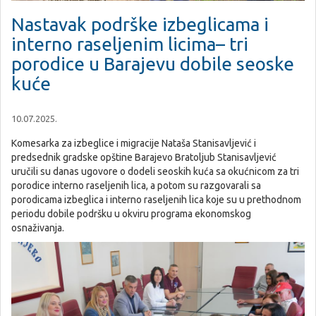
Nastavak podrške izbeglicama i
interno raseljenim licima– tri
porodice u Barajevu dobile seoske
kuće
10.07.2025.
Komesarka za izbeglice i migracije Nataša Stanisavljević i
predsednik gradske opštine Barajevo Bratoljub Stanisavljević
uručili su danas ugovore o dodeli seoskih kuća sa okućnicom za tri
porodice interno raseljenih lica, a potom su razgovarali sa
porodicama izbeglica i interno raseljenih lica koje su u prethodnom
periodu dobile podršku u okviru programa ekonomskog
osnaživanja.