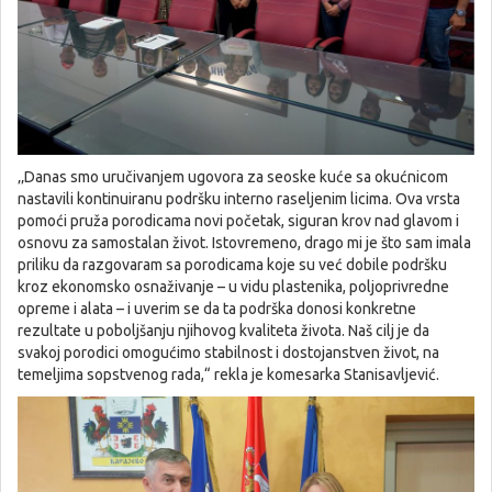
‚‚Danas smo uručivanjem ugovora za seoske kuće sa okućnicom
nastavili kontinuiranu podršku interno raseljenim licima. Ova vrsta
pomoći pruža porodicama novi početak, siguran krov nad glavom i
osnovu za samostalan život. Istovremeno, drago mi je što sam imala
priliku da razgovaram sa porodicama koje su već dobile podršku
kroz ekonomsko osnaživanje – u vidu plastenika, poljoprivredne
opreme i alata – i uverim se da ta podrška donosi konkretne
rezultate u poboljšanju njihovog kvaliteta života. Naš cilj je da
svakoj porodici omogućimo stabilnost i dostojanstven život, na
temeljima sopstvenog rada,“ rekla je komesarka Stanisavljević.