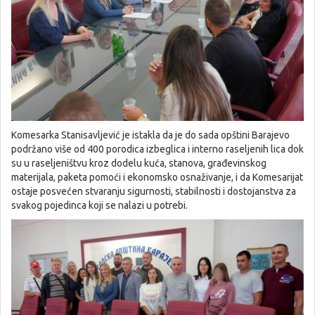
Komesarka Stanisavljević je istakla da je do sada opštini Barajevo
podržano više od 400 porodica izbeglica i interno raseljenih lica dok
su u raseljeništvu kroz dodelu kuća, stanova, građevinskog
materijala, paketa pomoći i ekonomsko osnaživanje, i da Komesarijat
ostaje posvećen stvaranju sigurnosti, stabilnosti i dostojanstva za
svakog pojedinca koji se nalazi u potrebi.