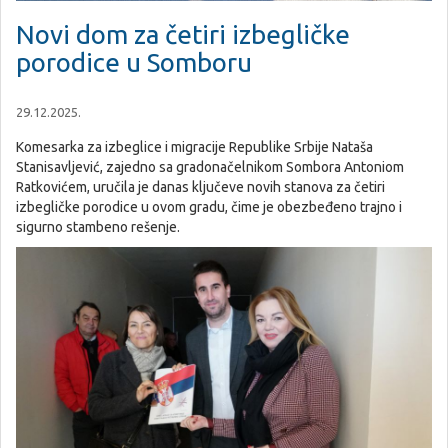
Novi dom za četiri izbegličke
porodice u Somboru
29.12.2025.
Komesarka za izbeglice i migracije Republike Srbije Nataša
Stanisavljević, zajedno sa gradonačelnikom Sombora Antoniom
Ratkovićem, uručila je danas ključeve novih stanova za četiri
izbegličke porodice u ovom gradu, čime je obezbeđeno trajno i
sigurno stambeno rešenje.