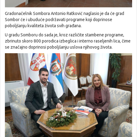
Gradonačelnik Sombora Antonio Ratković naglasio je da će grad
Sombor će i ubuduće podržavati programe koji doprinose
poboljšanju kvaliteta života svih građana.
U gradu Somboru do sada je, kroz različite stambene programe,
zbrinuto skoro 800 porodica izbeglica i interno raseljenih lica, čime
se značajno doprinosi poboljšanju uslova njihovog života.