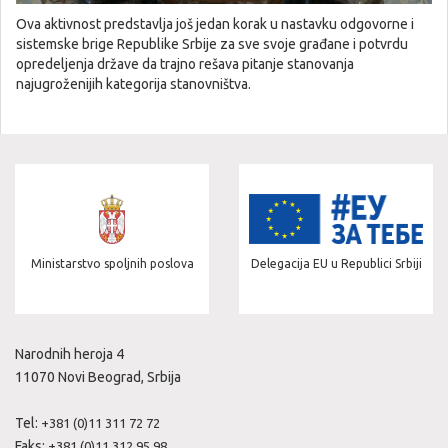
Ova aktivnost predstavlja još jedan korak u nastavku odgovorne i
sistemske brige Republike Srbije za sve svoje građane i potvrdu
opredeljenja države da trajno rešava pitanje stanovanja
najugroženijih kategorija stanovništva.
Ministarstvo spoljnih poslova
Delegacija EU u Republici Srbiji
Narodnih heroja 4
11070 Novi Beograd, Srbija
Tel:
+381 (0)11 311 72 72
Faks:
+381 (0)11 312 95 98