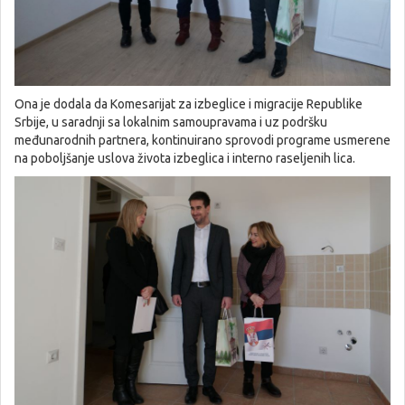
Ona je dodala da Komesarijat za izbeglice i migracije Republike
Srbije, u saradnji sa lokalnim samoupravama i uz podršku
međunarodnih partnera, kontinuirano sprovodi programe usmerene
na poboljšanje uslova života izbeglica i interno raseljenih lica.