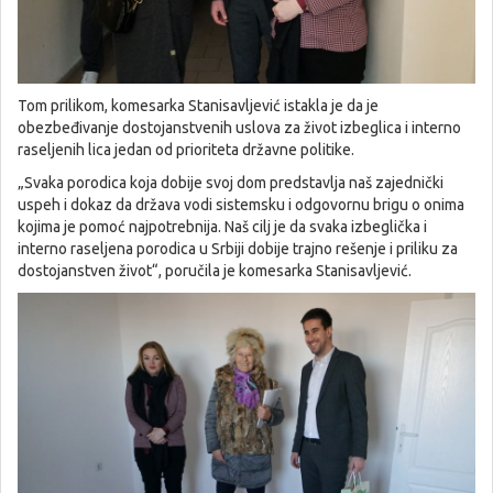
Tom prilikom, komesarka Stanisavljević istakla je da je
obezbeđivanje dostojanstvenih uslova za život izbeglica i interno
raseljenih lica jedan od prioriteta državne politike.
„Svaka porodica koja dobije svoj dom predstavlja naš zajednički
uspeh i dokaz da država vodi sistemsku i odgovornu brigu o onima
kojima je pomoć najpotrebnija. Naš cilj je da svaka izbeglička i
interno raseljena porodica u Srbiji dobije trajno rešenje i priliku za
dostojanstven život“, poručila je komesarka Stanisavljević.