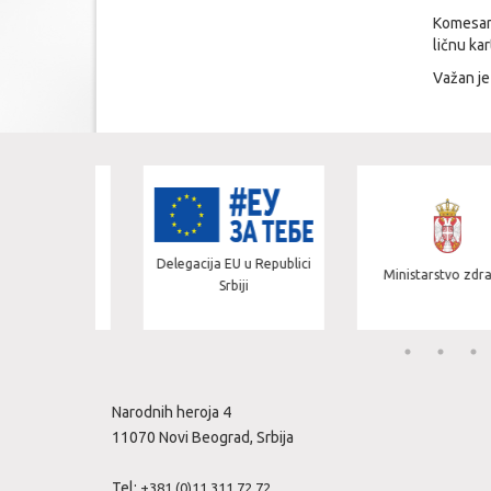
Komesari
ličnu ka
Važan je
 spoljnih
Delegacija EU u Republici
Ministarstvo zdravlja
va
Srbiji
Narodnih heroja 4
11070 Novi Beograd, Srbija
Tel:
+381 (0)11 311 72 72