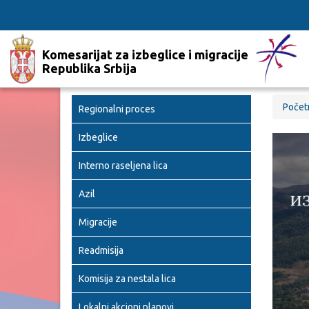
Komesarijat za izbeglice i migracije
Republika Srbija
Počet
Regionalni proces
Izbeglice
Interno raseljena lica
Azil
Migracije
Readmisija
Komisija za nestala lica
Lokalni akcioni planovi