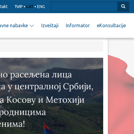
takt
ЋИР
•
LAT
•
ENG
avne nabavke
Izveštaji
Informator
eKonsultacije