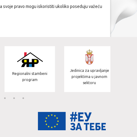
a svoje pravo mogu iskoristiti ukoliko poseduju važeću
Jedinica za upravljanje
Regionalni stambeni
Visoki Kom
projektima u javnom
program
iz
sektoru