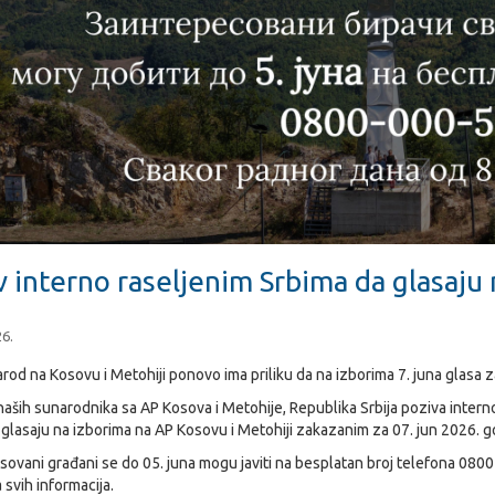
v interno raseljenim Srbima da glasaju 
26.
arod na Kosovu i Metohiji ponovo ima priliku da na izborima 7. juna glasa
naših sunarodnika sa AP Kosova i Metohije, Republika Srbija poziva interno
da glasaju na izborima na AP Kosovu i Metohiji zakazanim za 07. jun 2026. g
sovani građani se do 05. juna mogu javiti na besplatan broj telefona 080
 svih informacija.