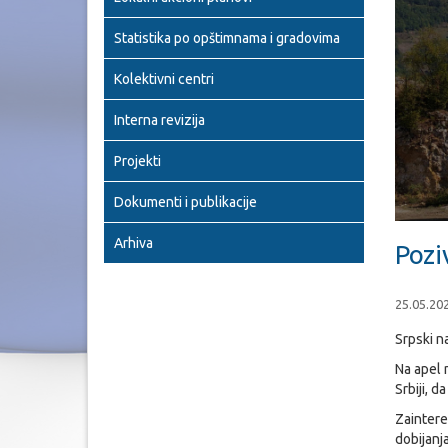
Statistika po opštimnama i gradovima
Kolektivni centri
Interna revizija
Projekti
Dokumenti i publikacije
Arhiva
Pozi
25.05.20
Srpski n
Na apel 
Srbiji, 
Zaintere
dobijanja