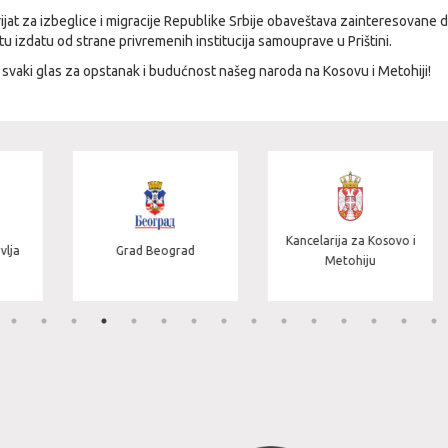
jat za izbeglice i migracije Republike Srbije obaveštava zainteresovane d
rtu izdatu od strane privremenih institucija samouprave u Prištini.
 svaki glas za opstanak i budućnost našeg naroda na Kosovu i Metohiji!
Kancelarija za Kosovo i
Grad Beograd
Metohiju