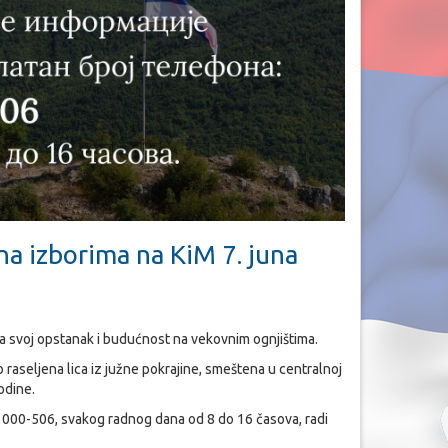
na izborima na KiM 7. juna
 za svoj opstanak i budućnost na vekovnim ognjištima.
 raseljena lica iz južne pokrajine, smeštena u centralnoj
odine.
0 000-506, svakog radnog dana od 8 do 16 časova, radi