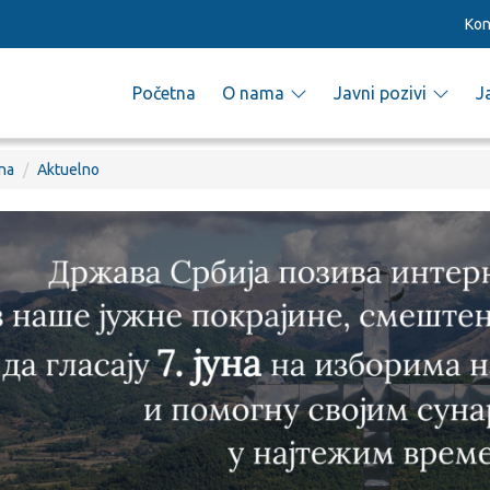
Kon
Početna
O nama
Javni pozivi
J
na
Aktuelno