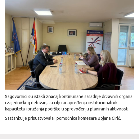
Sagovornici su istakli značaj kontinuirane saradnje državnih organa
i zajedničkog delovanja u cilju unapređenja institucionalnih
kapaciteta i pružanja podrške u sprovođenju planiranih aktivnosti.
Sastanku je prisustvovala i pomoćnica komesara Bojana Ćirić.