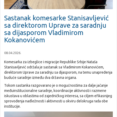
Sastanak komesarke Stanisavljević
sa direktorom Uprave za saradnju
sa dijasporom Vladimirom
Kokanovićem
08.04.2026.
Komesarka za izbeglice i migracije Republike Srbije Nataša
Stanisavljević održala je sastanak sa Vladimirom Kokanovićem,
direktorom Uprave za saradnju sa dijasporom, na temu unapređenja
buduće saradnje između dva državna organa.
Tokom sastanka razgovarano je o mogućnostima za dalje jačanje
međuinstitucionalne saradnje, koordinacije aktivnosti i razmene
iskustava u oblastima od zajedničkog interesa, sa ciljem efikasnijeg
sprovođenja nadležnosti i aktivnosti u okviru delokruga rada obe
institucije.