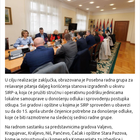
U cilju realizacije zaključka, obrazovana je Posebna radna grupa za
rešavanje pitanja daljeg korišćenja stanova izgrađenih u okviru
SIRP-a, koja će pružiti stručnu i operativnu podršku jedinicama
lokalne samouprave u donošenju odluka i sprovođenju postupka
otkupa. Svi gradovi i opštine u kojima je SIRP sproveden u obavezi
su da do 15. aprila utvrde činjenice potrebne za donošenje odluke,
koje će biti razmotrene na sledećoj sednici radne grupe.
Na radnom sastanku sa predstavnicima gradova Valjevo,
Kragujevac, Kraljevo, Niš, Pančevo, Čačak i opštine Stara Pazova,
kome je prisustvovala i komesarka Komesarijata za izbeglice i