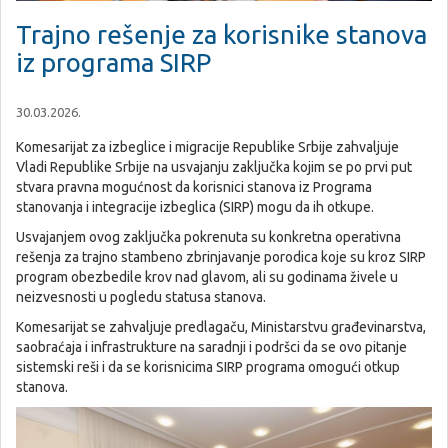
Trajno rešenje za korisnike stanova
iz programa SIRP
30.03.2026.
Komesarijat za izbeglice i migracije Republike Srbije zahvaljuje
Vladi Republike Srbije na usvajanju zaključka kojim se po prvi put
stvara pravna mogućnost da korisnici stanova iz Programa
stanovanja i integracije izbeglica (SIRP) mogu da ih otkupe.
Usvajanjem ovog zaključka pokrenuta su konkretna operativna
rešenja za trajno stambeno zbrinjavanje porodica koje su kroz SIRP
program obezbedile krov nad glavom, ali su godinama živele u
neizvesnosti u pogledu statusa stanova.
Komesarijat se zahvaljuje predlagaču, Ministarstvu građevinarstva,
saobraćaja i infrastrukture na saradnji i podršci da se ovo pitanje
sistemski reši i da se korisnicima SIRP programa omogući otkup
stanova.