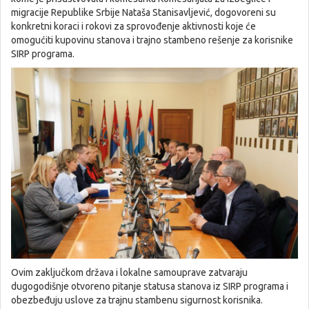
migracije Republike Srbije Nataša Stanisavljević, dogovoreni su
konkretni koraci i rokovi za sprovođenje aktivnosti koje će
omogućiti kupovinu stanova i trajno stambeno rešenje za korisnike
SIRP programa.
Ovim zaključkom država i lokalne samouprave zatvaraju
dugogodišnje otvoreno pitanje statusa stanova iz SIRP programa i
obezbeđuju uslove za trajnu stambenu sigurnost korisnika.