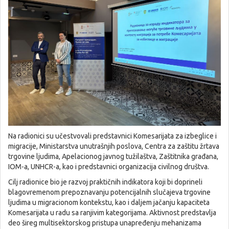
Na radionici su učestvovali predstavnici Komesarijata za izbeglice i
migracije, Ministarstva unutrašnjih poslova, Centra za zaštitu žrtava
trgovine ljudima, Apelacionog javnog tužilaštva, Zaštitnika građana,
IOM-a, UNHCR-a, kao i predstavnici organizacija civilnog društva.
Cilj radionice bio je razvoj praktičnih indikatora koji bi doprineli
blagovremenom prepoznavanju potencijalnih slučajeva trgovine
ljudima u migracionom kontekstu, kao i daljem jačanju kapaciteta
Komesarijata u radu sa ranjivim kategorijama. Aktivnost predstavlja
deo šireg multisektorskog pristupa unapređenju mehanizama