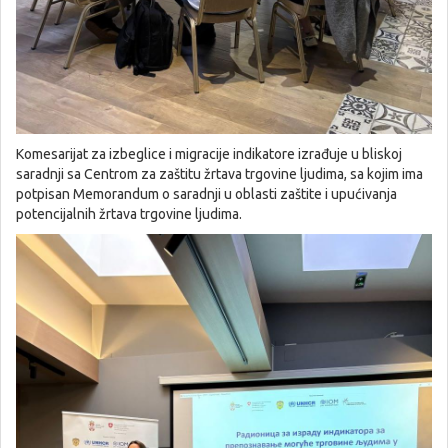
Komesarijat za izbeglice i migracije indikatore izrađuje u bliskoj
saradnji sa Centrom za zaštitu žrtava trgovine ljudima, sa kojim ima
potpisan Memorandum o saradnji u oblasti zaštite i upućivanja
potencijalnih žrtava trgovine ljudima.