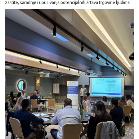
zaštite, saradnje i upućivanja potencijalnih žrtava trgovine ljudima.