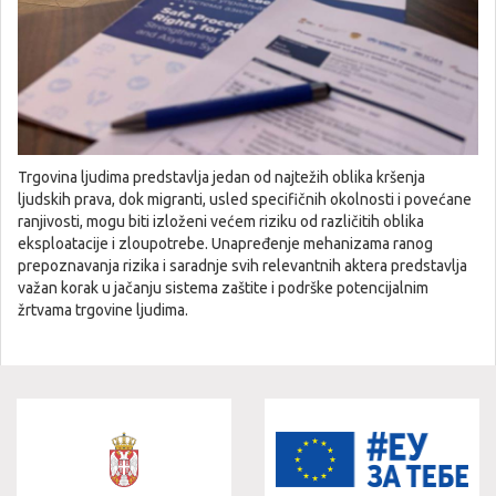
Trgovina ljudima predstavlja jedan od najtežih oblika kršenja
ljudskih prava, dok migranti, usled specifičnih okolnosti i povećane
ranjivosti, mogu biti izloženi većem riziku od različitih oblika
eksploatacije i zloupotrebe. Unapređenje mehanizama ranog
prepoznavanja rizika i saradnje svih relevantnih aktera predstavlja
važan korak u jačanju sistema zaštite i podrške potencijalnim
žrtvama trgovine ljudima.