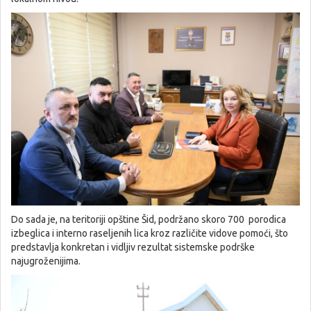
Do sada je, na teritoriji opštine Šid, podržano skoro 700 porodica
izbeglica i interno raseljenih lica kroz različite vidove pomoći, što
predstavlja konkretan i vidljiv rezultat sistemske podrške
najugroženijima.