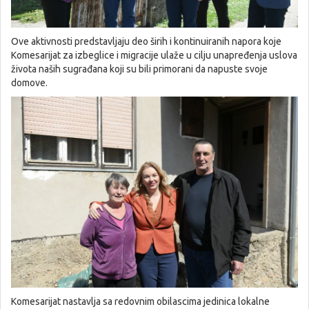
Ove aktivnosti predstavljaju deo širih i kontinuiranih napora koje
Komesarijat za izbeglice i migracije ulaže u cilju unapređenja uslova
života naših sugrađana koji su bili primorani da napuste svoje
domove.
Komesarijat nastavlja sa redovnim obilascima jedinica lokalne