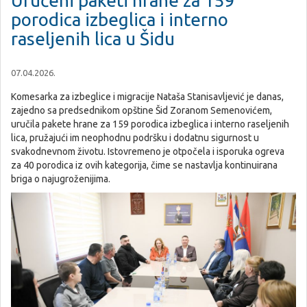
Uručeni paketi hrane za 159
porodica izbeglica i interno
raseljenih lica u Šidu
07.04.2026.
Komesarka za izbeglice i migracije Nataša Stanisavljević je danas,
zajedno sa predsednikom opštine Šid Zoranom Semenovićem,
uručila pakete hrane za 159 porodica izbeglica i interno raseljenih
lica, pružajući im neophodnu podršku i dodatnu sigurnost u
svakodnevnom životu. Istovremeno je otpočela i isporuka ogreva
za 40 porodica iz ovih kategorija, čime se nastavlja kontinuirana
briga o najugroženijima.