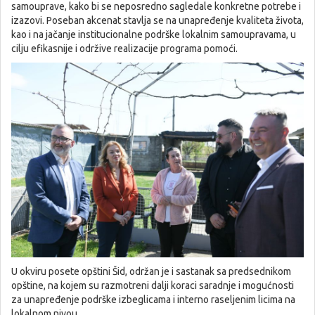
samouprave, kako bi se neposredno sagledale konkretne potrebe i
izazovi. Poseban akcenat stavlja se na unapređenje kvaliteta života,
kao i na jačanje institucionalne podrške lokalnim samoupravama, u
cilju efikasnije i održive realizacije programa pomoći.
U okviru posete opštini Šid, održan je i sastanak sa predsednikom
opštine, na kojem su razmotreni dalji koraci saradnje i mogućnosti
za unapređenje podrške izbeglicama i interno raseljenim licima na
lokalnom nivou.