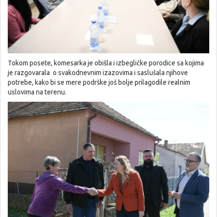
Tokom posete, komesarka je obišla i izbegličke porodice sa kojima
je razgovarala o svakodnevnim izazovima i saslušala njihove
potrebe, kako bi se mere podrške još bolje prilagodile realnim
uslovima na terenu.