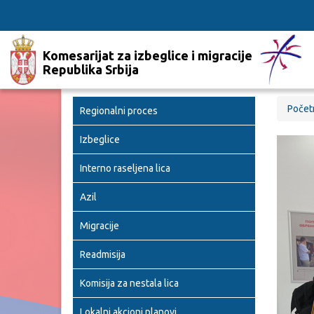
Komesarijat za izbeglice i migracije
Republika Srbija
Počet
Regionalni proces
Izbeglice
Interno raseljena lica
Azil
Migracije
Readmisija
Komisija za nestala lica
Lokalni akcioni planovi