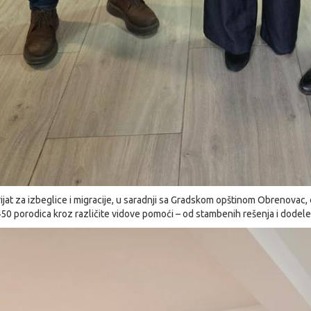
jat za izbeglice i migracije, u saradnji sa Gradskom opštinom Obrenovac, 
450 porodica kroz različite vidove pomoći – od stambenih rešenja i dodele