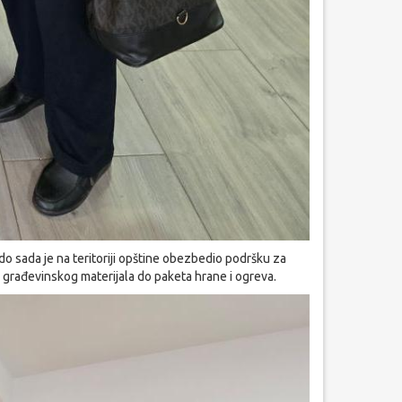
do sada je na teritoriji opštine obezbedio podršku za
 građevinskog materijala do paketa hrane i ogreva.