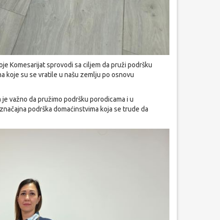
oje Komesarijat sprovodi sa ciljem da pruži podršku
ma koje su se vratile u našu zemlju po osnovu
 je važno da pružimo podršku porodicama i u
 značajna podrška domaćinstvima koja se trude da