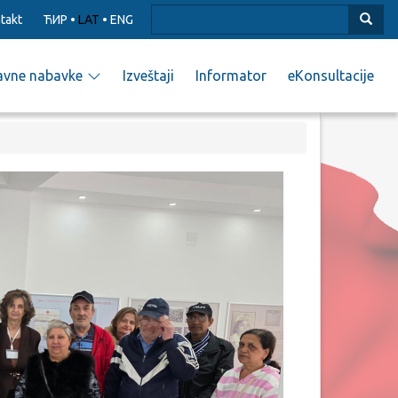
takt
ЋИР
•
LAT
•
ENG
avne nabavke
Izveštaji
Informator
eKonsultacije