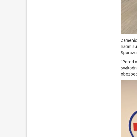
Zamenica
našim su
Sporazum
''Pored 
svakodne
obezbede