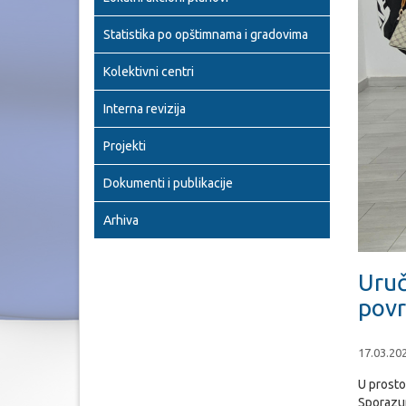
Statistika po opštimnama i gradovima
Kolektivni centri
Interna revizija
Projekti
Dokumenti i publikacije
Arhiva
Uruč
povr
17.03.20
U prosto
Sporazum