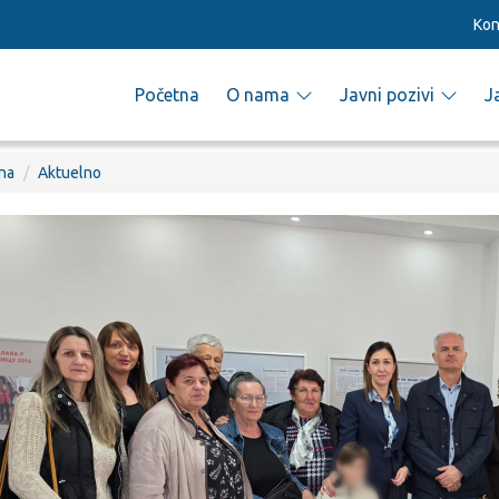
Kon
Početna
O nama
Javni pozivi
J
na
Aktuelno