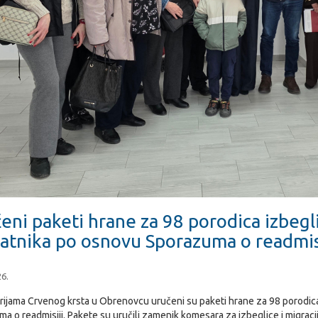
eni paketi hrane za 98 porodica izbeglic
atnika po osnovu Sporazuma o readmis
26.
rijama Crvenog krsta u Obrenovcu uručeni su paketi hrane za 98 porodica i
a o readmisiji. Pakete su uručili zamenik komesara za izbeglice i migrac