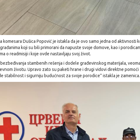
 komesara Dušica Popović je istakla da je ovo samo jedna od aktivnosti k
građanima koji su bili primorani da napuste svoje domove, kao i porodica
a o readmisiji i koje ovde nastavljaju svoj život.
obezbeđivanja stambenih rešenja i dodele građevinskog materijala, veoma
vnom životu. Upravo zato su paketi hrane i drugi vidovi direktne pomoći
 stabilnost i sigurniju budućnost za svoje porodice'' istakla je zamenica.