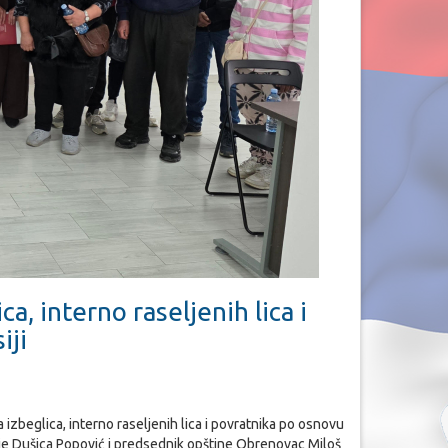
a, interno raseljenih lica i
iji
zbeglica, interno raseljenih lica i povratnika po osnovu
ije Dušica Popović i predsednik opštine Obrenovac Miloš