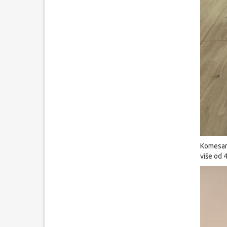
Komesari
više od 