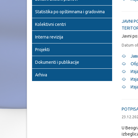
Statistika po opštimnama i gradovima
JAVNI P
Kolektivni centri
TERITO
Javni po
Interna revizija
Datum ob
Projekti
Јав
Dokumenti i publikacije
Обр
Изј
Arhiva
Изј
Изј
POTPISA
23.12.20
U Beogra
izbeglic