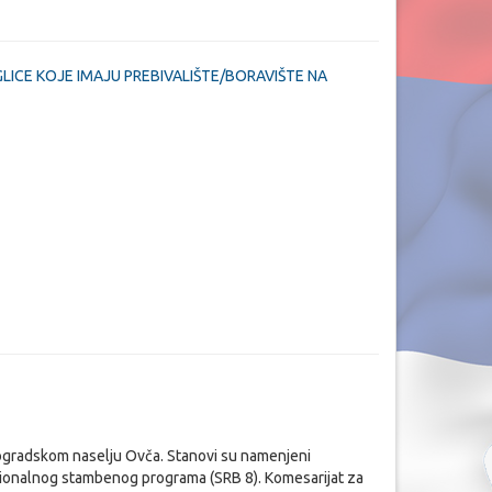
LICE KOJE IMAJU PREBIVALIŠTE/BORAVIŠTE NA
eogradskom naselju Ovča. Stanovi su namenjeni
egionalnog stambenog programa (SRB 8). Komesarijat za