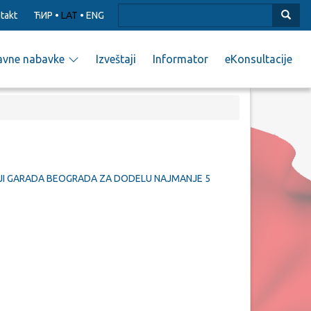
takt
ЋИР
•
LAT
•
ENG
avne nabavke
Izveštaji
Informator
eKonsultacije
ORIJI GARADA BEOGRADA ZA DODELU NAJMANJE 5