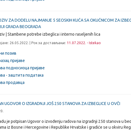
OZIV ZA DODELU NAJMANJE 5 SEOSKIH KUĆA SA OKUĆNICOM ZA IZBEG
RIJI GRADA BEOGRADA
ziv | Stambene potrebe izbeglica i interno raseljenih lica
jave: 26.05.2022. | Рок за достављање:
11.07.2022. - Istekao
ни позив
азац пријаве
ава подносиоца пријаве
ава - заштита података
ава продавца
N UGOVOR O IZGRADNJI JOŠ 250 STANOVA ZA IZBEGLICE U OVČI
20.
du je potpisan Ugovor o izvođenju radova na izgradnji 250 stanova u b
ama iz Bosne i Hercegovine i Republike Hrvatske i gradiće se u okviru R