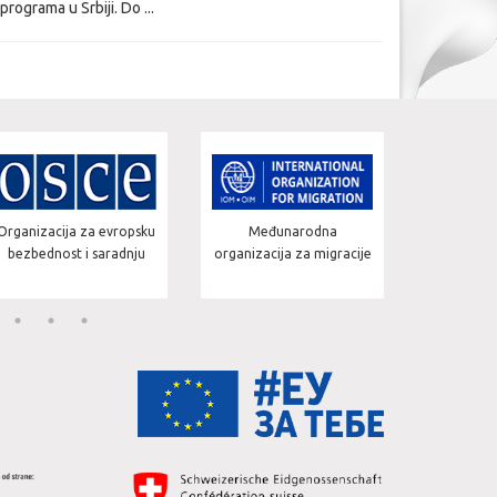
rograma u Srbiji. Do ...
Organizacija za evropsku
Međunarodna
Counci
bezbednost i saradnju
organizacija za migracije
Developme