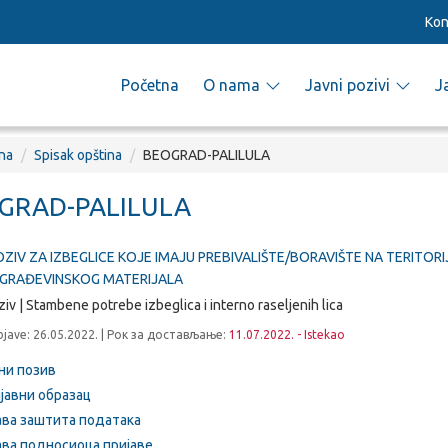
Kon
Početna
O nama
Javni pozivi
J
na
Spisak opština
BEOGRAD-PALILULA
GRAD-PALILULA
OZIV ZA IZBEGLICE KOJE IMAJU PREBIVALIŠTE/BORAVIŠTE NA TERIT
 GRAĐEVINSKOG MATERIJALA
ziv | Stambene potrebe izbeglica i interno raseljenih lica
jave: 26.05.2022. | Рок за достављање:
11.07.2022. - Istekao
ни позив
јавни образац
ава заштита података
ава подносиоца пријаве