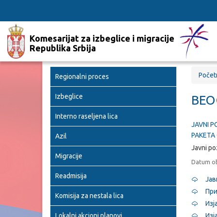
Komesarijat za izbeglice i migracije
Republika Srbija
Počet
Regionalni proces
Izbeglice
BEO
Interno raseljena lica
JAVNI P
PAKETA
Azil
Javni po
Migracije
Datum ob
Readmisija
Јав
При
Komisija za nestala lica
Изј
Lokalni akcioni planovi
Изј