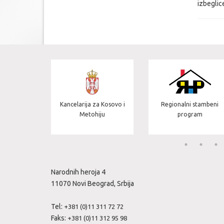
izbeglic
Kancelarija za Kosovo i
Regionalni stambeni
ograd
Metohiju
program
Narodnih heroja 4
11070 Novi Beograd, Srbija
Tel:
+381 (0)11 311 72 72
Faks:
+381 (0)11 312 95 98