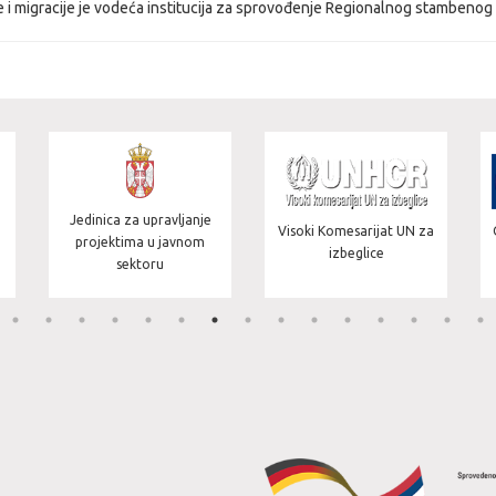
e i migracije je vodeća institucija za sprovođenje Regionalnog stambenog p
Jedinica za upravljanje
Visoki Komesarijat UN za
projektima u javnom
izbeglice
sektoru