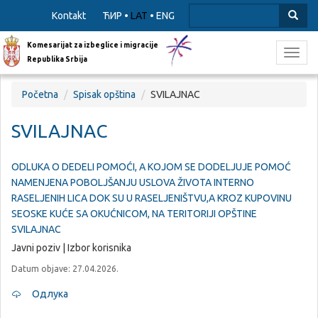
Kontakt
ЋИР
•
LAT
•
ENG
Komesarijat za izbeglice i migracije
Toggl
Republika Srbija
navig
Početna
Spisak opština
SVILAJNAC
SVILAJNAC
ODLUKA O DEDELI POMOĆI, A KOJOM SE DODELJUJE POMOĆ
NAMENJENA POBOLJŠANJU USLOVA ŽIVOTA INTERNO
RASELJENIH LICA DOK SU U RASELJENIŠTVU,A KROZ KUPOVINU
SEOSKE KUĆE SA OKUĆNICOM, NA TERITORIJI OPŠTINE
SVILAJNAC
Javni poziv | Izbor korisnika
Datum objave: 27.04.2026.
Одлука