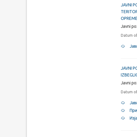
JAVNI P
TERITO
OPREME
Javni po
Datum ob
Јав
JAVNI 
IZBEGLI
Javni po
Datum ob
Јав
При
Изј