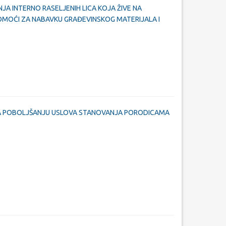
JA INTERNO RASELJENIH LICA KOJA ŽIVE NA
OMOĆI ZA NABAVKU GRAĐEVINSKOG MATERIJALA I
NA POBOLJŠANJU USLOVA STANOVANJA PORODICAMA