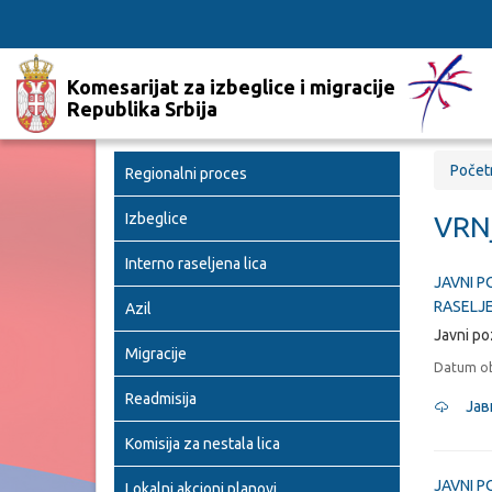
Komesarijat za izbeglice i migracije
Republika Srbija
Počet
Regionalni proces
Izbeglice
VRN
Interno raseljena lica
JAVNI 
RASELJE
Azil
Javni po
Migracije
Datum ob
Readmisija
Јав
Komisija za nestala lica
JAVNI P
Lokalni akcioni planovi