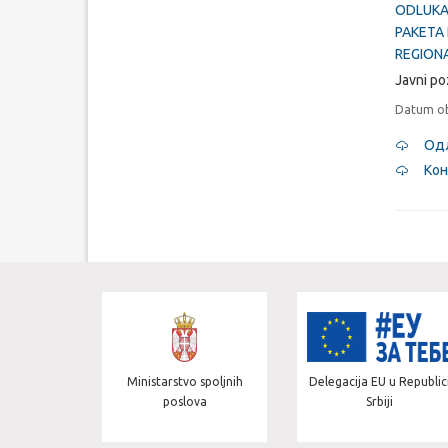
ODLUKA
PAKETA 
REGION
Javni poz
Datum ob
Одл
Кон
za evropske
Ministarstvo spoljnih
Delegacija EU u Republic
cije
poslova
Srbiji