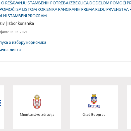
 O REŠAVANJU STAMBENIH POTREBA IZBEGLICA DODELOM POMOĆI PR
POMOĆI SA LISTOM KORISNIKA RANGIRANIH PREMA REDU PRVENSTVA -
ALNI STAMBENI PROGRAM
iv | Izbor korisnika
jave: 03.03.2021.
ука о избору корисника
ачна листа
i
Ministarstvo zdravlja
Grad Beograd