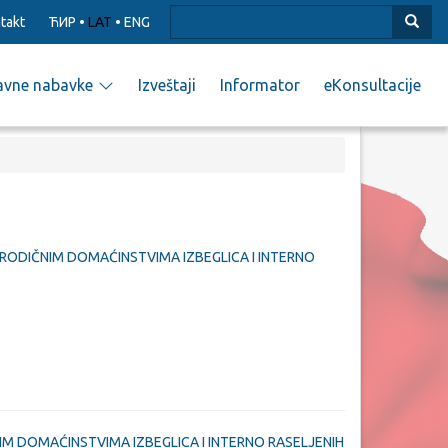
takt
ЋИР
•
LAT
•
ENG
avne nabavke
Izveštaji
Informator
eKonsultacije
ODIČNIM DOMAĆINSTVIMA IZBEGLICA I INTERNO
M DOMAĆINSTVIMA IZBEGLICA I INTERNO RASELJENIH