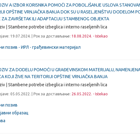
OZIV A IZBOR KORISNIKA POMOĆI ZA POBOLJŠANJE USLOVA STANOVAN
RIJI OPŠTINE VRNJAČKA BANJA DOK SU U RASELJENIŠTVU DODELOM P
 ZA ZAVRŠETAK ILI ADAPTACIJU STAMBENOG OBJEKTA
ziv | Stambene potrebe izbeglica i interno raseljenih lica
jave: 19.07.2024. | Рок за достављање:
18.08.2024. - Istekao
ни позив - ИРЛ - грађевински материјал
POZIV ZA DODELU POMOĆI U GRAĐEVINSKOM MATERIJALU, NAMENJE
CA KOJI ŽIVE NA TERITORIJI OPŠTINE VRNJAČKA BANJA
ziv | Stambene potrebe izbeglica i interno raseljenih lica
jave: 05.05.2022. | Рок за достављање:
26.05.2022. - Istekao
ни позив
јавни образац
ава