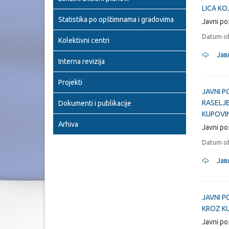
LICA KO
Statistika po opštimnama i gradovima
Javni po
Datum ob
Kolektivni centri
Јав
Interna revizija
Projekti
JAVNI P
RASELJE
Dokumenti i publikacije
KUPOVI
Arhiva
Javni po
Datum ob
Јав
JAVNI P
KROZ K
Javni po