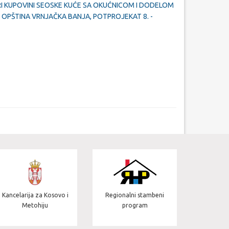
I KUPOVINI SEOSKE KUĆE SA OKUĆNICOM I DODELOM
 OPŠTINA VRNJAČKA BANJA, POTPROJEKAT 8. -
Jedinica 
Kancelarija za Kosovo i
Regionalni stambeni
projekt
Metohiju
program
s