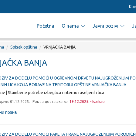
Kon
Početna
O nama
Javni pozivi
J
na
Spisak opština
VRNjAČKA BANjA
jAČKA BANjA
POZIV ZA DODELU POMOĆI U OGREVNOM DRVETU NAJUGROŽENIJIM POR
NIH LICA KOJA BORAVE NA TERITORIJI OPŠTINE VRNJAČKA BANJA
ziv | Stambene potrebe izbeglica i interno raseljenih lica
jave: 01.12.2025. | Рок за достављање:
19.12.2025. - Istekao
ни позив
OZIV ZA DODELU POMOĆI PAKETA HRANE NAJUGROŽENIJIM PORODIČNI