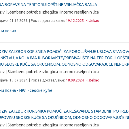
JA BORAVE NA TERITORIJI OPŠTINE VRNJAČKA BANJA
ziv | Stambene potrebe izbeglica i interno raseljenih lica
jave: 01.12.2025. | Рок за достављање:
19.12.2025. - Istekao
ни позив
OZIV ZA IZBOR KORISNIKA POMOĆI ZA POBOLJŠANJE USLOVA STANOVA
NIŠTVU, A KOJA IMAJU BORAVIŠTE/PREBIVALIŠTE NA TERITORIJI OP
NU SEOSKE KUĆE SA OKUĆNICOM, ODNOSNO ODGOVARAJUĆE NEPOKR
ziv | Stambene potrebe izbeglica i interno raseljenih lica
jave: 19.07.2024. | Рок за достављање:
18.08.2024. - Istekao
ни позив - ИРЛ - сеоске куће
OZIV ZA IZBOR KORISNIKA POMOĆI ZA REŠAVANJE STAMBENIH POTREBA
UPOVINU SEOSKE KUĆE SA OKUĆNICOM, ODNOSNO ODGOVARAJUĆE N
ziv | Stambene potrebe izbeglica i interno raseljenih lica