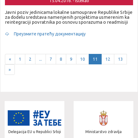
15.04.2016. - Istekao
Javni poziv jedinicama lokalne samouprave Republike Srbije
za dodelu sredstava namenjenih projektima usmerenim ka
reintegraciji povratnika po osnovu sporazuma o readmisiji
Преузмите пратећу документацију
Previous
«
1
2
...
7
8
9
10
11
12
13
Next
»
Ministarstvo zdravlja
Grad Beograd