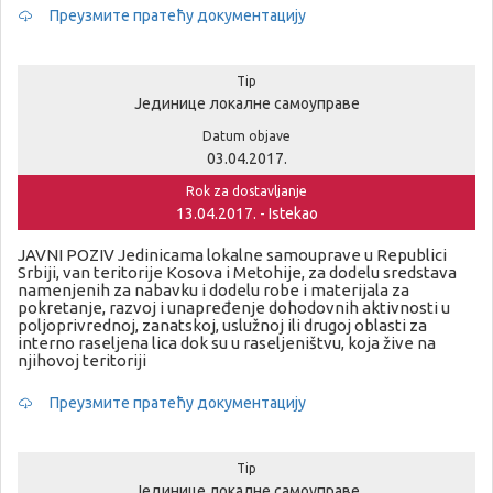
Преузмите пратећу документацију
Tip
Јединице локалне самоуправе
Datum objave
03.04.2017.
Rok za dostavljanje
13.04.2017. - Istekao
JAVNI POZIV Jedinicama lokalne samouprave u Republici
Srbiji, van teritorije Kosova i Metohije, za dodelu sredstava
namenjenih za nabavku i dodelu robe i materijala za
pokretanje, razvoj i unapređenje dohodovnih aktivnosti u
poljoprivrednoj, zanatskoj, uslužnoj ili drugoj oblasti za
interno raseljena lica dok su u raseljeništvu, koja žive na
njihovoj teritoriji
Преузмите пратећу документацију
Tip
Јединице локалне самоуправе