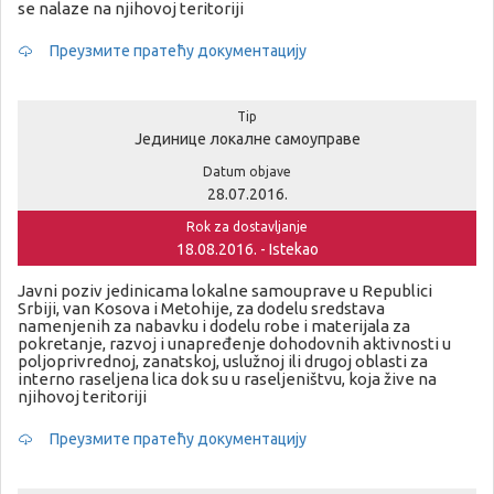
se nalaze na njihovoj teritoriji
Преузмите пратећу документацију
Tip
Јединице локалне самоуправе
Datum objave
28.07.2016.
Rok za dostavljanje
18.08.2016. - Istekao
Javni poziv jedinicama lokalne samouprave u Republici
Srbiji, van Kosova i Metohije, za dodelu sredstava
namenjenih za nabavku i dodelu robe i materijala za
pokretanje, razvoj i unapređenje dohodovnih aktivnosti u
poljoprivrednoj, zanatskoj, uslužnoj ili drugoj oblasti za
interno raseljena lica dok su u raseljeništvu, koja žive na
njihovoj teritoriji
Преузмите пратећу документацију