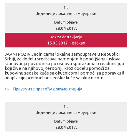
Tip
Јединице локалне самоуправе
Datum objave
28.04.2017.
Rok za dostavljanje
15.05.2017. - Istekao
JAVNI POZIV Jedinicama lokalne samouprave u Republici
Srbiji, za dodelu sredstava namenjenih poboljšanju uslova
stanovanja povratnika po osnovu sporazuma o readmisiji, a
koji žive na njihovoj teritoriji, kroz dodelu pomoći za
kupovinu seoske kuće sa okućnicom i pomoći za popravku ili
adaptaciju predmetne seoske kuće sa okućnicom
Преузмите пратећу документацију
Tip
Јединице локалне самоуправе
Datum objave
28.04.2017.