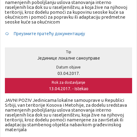
namenjenih poboljšanju uslova stanovanja interno
raseljenih lica dok su u raseljeništvu, a koja žive na njihovoj
teritoriji, kroz dodelu pomoći za kupovinu seoske kuće sa
okućnicom i pomoći za popravku ili adaptaciju predmetne
seoske kuće sa okućnicom
Преузмите пратећу документацију
Tip
Јединице локалне самоуправе
Datum objave
03.04.2017.
Rok za dostavljanje
13.04.2017. - Istekao
JAVNI POZIV Jedinicama lokalne samouprave u Republici
Srbiji, van teritorije Kosova i Metohije, za dodelu sredstava
namenjenih poboljšanju uslova stanovanja interno
raseljenih lica dok su u raseljeništvu, koja žive na njihovoj
teritoriji, kroz dodelu pomoći namenjene za završetak ili
adaptaciju stambenog objekta nabavkom građevinskog
materijala