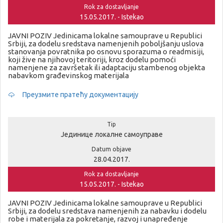
Rok za dostavljanje
15.05.2017. - Istekao
JAVNI POZIV Jedinicama lokalne samouprave u Republici
Srbiji, za dodelu sredstava namenjenih poboljšanju uslova
stanovanja povratnika po osnovu sporazuma o readmisiji,
koji žive na njihovoj teritoriji, kroz dodelu pomoći
namenjene za završetak ili adaptaciju stambenog objekta
nabavkom građevinskog materijala
Преузмите пратећу документацију
Tip
Јединице локалне самоуправе
Datum objave
28.04.2017.
Rok za dostavljanje
15.05.2017. - Istekao
JAVNI POZIV Jedinicama lokalne samouprave u Republici
Srbiji, za dodelu sredstava namenjenih za nabavku i dodelu
robe i materijala za pokretanje, razvoj i unapređenje