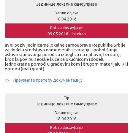
Јединице локалне самоуправе
Datum objave
18.04.2016.
Rok za dostavljanje
09.05.2016. - Istekao
avni poziv jedinicama lokalne samouprave Republike Srbije
za dodelu sredstava namenjenih stvaranju i poboljšanju
uslova stanovanja porodica izbeglica na njihovoj teritoriji,
kroz kupovinu seoske kuće sa okućnicom i dodelu
jednokratne pomoći u građevinskom i drugom materijalu i/ili
opremi (mali grant)
Преузмите пратећу документацију
Tip
Јединице локалне самоуправе
Datum objave
18.04.2016.
Rok za dostavljanje