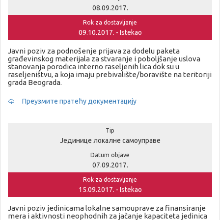
08.09.2017.
Rok za dostavljanje
09.10.2017. - Istekao
Javni poziv za podnošenje prijava za dodelu paketa
građevinskog materijala za stvaranje i poboljšanje uslova
stanovanja porodica interno raseljenih lica dok su u
raseljeništvu, a koja imaju prebivalište/boravište na teritoriji
grada Beograda.
Преузмите пратећу документацију
Tip
Јединице локалне самоуправе
Datum objave
07.09.2017.
Rok za dostavljanje
15.09.2017. - Istekao
Javni poziv jedinicama lokalne samouprave za finansiranje
mera i aktivnosti neophodnih za jačanje kapaciteta jedinica