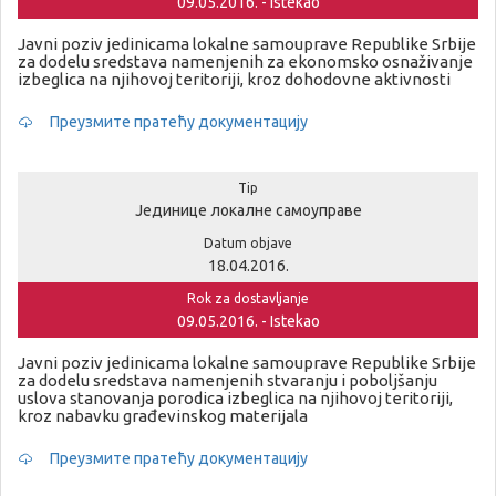
09.05.2016. - Istekao
Javni poziv jedinicama lokalne samouprave Republike Srbije
za dodelu sredstava namenjenih za ekonomsko osnaživanje
izbeglica na njihovoj teritoriji, kroz dohodovne aktivnosti
Преузмите пратећу документацију
Tip
Јединице локалне самоуправе
Datum objave
18.04.2016.
Rok za dostavljanje
09.05.2016. - Istekao
Javni poziv jedinicama lokalne samouprave Republike Srbije
za dodelu sredstava namenjenih stvaranju i poboljšanju
uslova stanovanja porodica izbeglica na njihovoj teritoriji,
kroz nabavku građevinskog materijala
Преузмите пратећу документацију