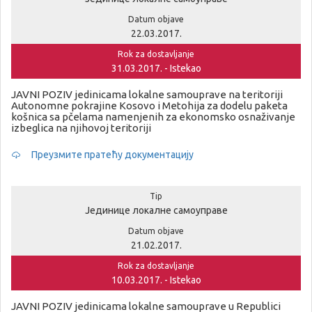
Datum objave
22.03.2017.
Rok za dostavljanje
31.03.2017. - Istekao
JAVNI POZIV jedinicama lokalne samouprave na teritoriji
Autonomne pokrajine Kosovo i Metohija za dodelu paketa
košnica sa pčelama namenjenih za ekonomsko osnaživanje
izbeglica na njihovoj teritoriji
Преузмите пратећу документацију
Tip
Јединице локалне самоуправе
Datum objave
21.02.2017.
Rok za dostavljanje
10.03.2017. - Istekao
JAVNI POZIV jedinicama lokalne samouprave u Republici