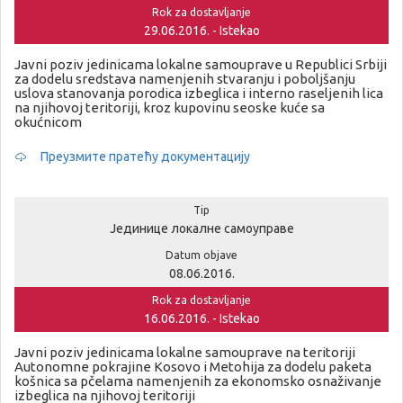
Rok za dostavljanje
29.06.2016. - Istekao
Javni poziv jedinicama lokalne samouprave u Republici Srbiji
za dodelu sredstava namenjenih stvaranju i poboljšanju
uslova stanovanja porodica izbeglica i interno raseljenih lica
na njihovoj teritoriji, kroz kupovinu seoske kuće sa
okućnicom
Преузмите пратећу документацију
Tip
Јединице локалне самоуправе
Datum objave
08.06.2016.
Rok za dostavljanje
16.06.2016. - Istekao
Javni poziv jedinicama lokalne samouprave na teritoriji
Autonomne pokrajine Kosovo i Metohija za dodelu paketa
košnica sa pčelama namenjenih za ekonomsko osnaživanje
izbeglica na njihovoj teritoriji