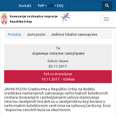
Kontakt
ЋИР
•
LAT
•
ENG
Komesarijat za izbeglice i migracije
Toggl
Republika Srbija
navig
Početna
Javni pozivi
Jedinice lokalne samouprave
Tip
Јединице локалне самоуправе
Datum objave
03.11.2017.
Rok za dostavljanje
10.11.2017. - Istekao
JAVNI POZIV Gradovima u Republici Srbiji za dodelu
sredstava namenjenih zatvaranju neformalnih kolektivnih
centara stvaranjem i poboljšanjem uslova stanovanja
interno raseljenih lica dok su u raseljeništvu koji borave u
neformalim kolektivnim centrima na njihovoj teritoriji, kroz
-kupovinu seoskih kuća sa okućnicom.