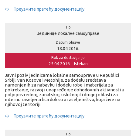
Преузмите пратећу документацију
Tip
Јединице локалне самоуправе
Datum objave
18.04.2016.
Rok za dostavljanje
25.04.2016. - Istekao
Javni poziv jedinicama lokalne samouprave u Republici
Srbiji, van Kosova i Metohije, za dodelu sredstava
namenjenih za nabavku i dodelu robe i materijala za
pokretanje, razvoj i unapređenje dohodovnih aktivnosti u
poljoprivrednoj, zanatskoj, uslužnoj ili drugoj oblasti za
interno raseljena lica dok su u raseljeništvu, koja žive na
njihovoj teritoriji
Преузмите пратећу документацију
Tip