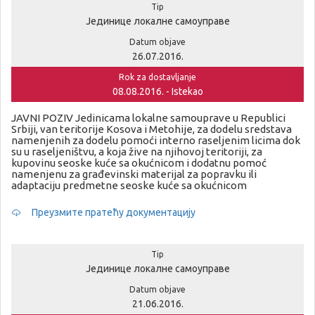
Tip
Јединице локалне самоуправе
Datum objave
26.07.2016.
Rok za dostavljanje
08.08.2016. - Istekao
JAVNI POZIV Jedinicama lokalne samouprave u Republici
Srbiji, van teritorije Kosova i Metohije, za dodelu sredstava
namenjenih za dodelu pomoći interno raseljenim licima dok
su u raseljeništvu, a koja žive na njihovoj teritoriji, za
kupovinu seoske kuće sa okućnicom i dodatnu pomoć
namenjenu za građevinski materijal za popravku ili
adaptaciju predmetne seoske kuće sa okućnicom
Преузмите пратећу документацију
Tip
Јединице локалне самоуправе
Datum objave
21.06.2016.