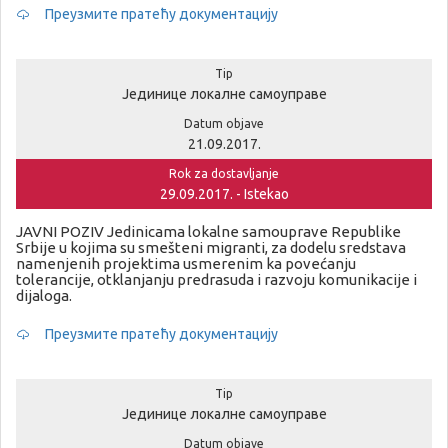
Преузмите пратећу документацију
Tip
Јединице локалне самоуправе
Datum objave
21.09.2017.
Rok za dostavljanje
29.09.2017. - Istekao
JAVNI POZIV Jedinicama lokalne samouprave Republike
Srbije u kojima su smešteni migranti, za dodelu sredstava
namenjenih projektima usmerenim ka povećanju
tolerancije, otklanjanju predrasuda i razvoju komunikacije i
dijaloga.
Преузмите пратећу документацију
Tip
Јединице локалне самоуправе
Datum objave