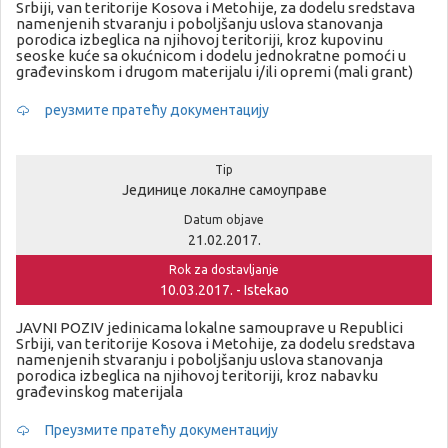
Srbiji, van teritorije Kosova i Metohije, za dodelu sredstava
namenjenih stvaranju i poboljšanju uslova stanovanja
porodica izbeglica na njihovoj teritoriji, kroz kupovinu
seoske kuće sa okućnicom i dodelu jednokratne pomoći u
građevinskom i drugom materijalu i/ili opremi (mali grant)
реузмите пратећу документацију
Tip
Јединице локалне самоуправе
Datum objave
21.02.2017.
Rok za dostavljanje
10.03.2017. - Istekao
JAVNI POZIV jedinicama lokalne samouprave u Republici
Srbiji, van teritorije Kosova i Metohije, za dodelu sredstava
namenjenih stvaranju i poboljšanju uslova stanovanja
porodica izbeglica na njihovoj teritoriji, kroz nabavku
građevinskog materijala
Преузмите пратећу документацију