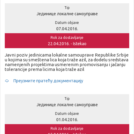
Tip
Јединице локалне самоуправе
Datum objave
07.04.2016.
Rok za dostavljanje
22.04.2016. - Istekao
Javni poziv jedinicama lokalne samouprave Republike Srbije
u kojima su smeštena lica koja traže azil, za dodelu sredstava
namenjenih projektima usmerenim promovisanju i jačanju
tolerancije prema licima koja traže azil
Преузмите пратећу документацију
Tip
Јединице локалне самоуправе
Datum objave
01.04.2016.
Rok za dostavljanje