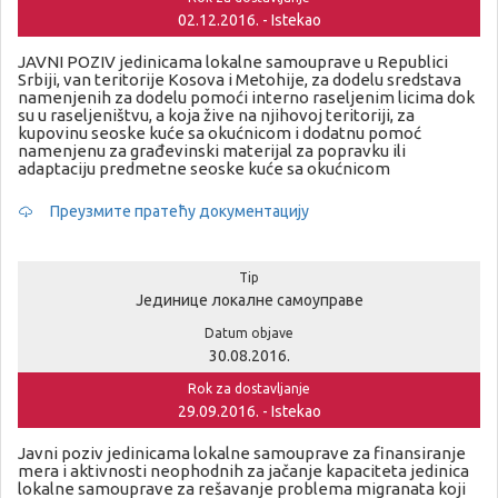
02.12.2016. - Istekao
JAVNI POZIV jedinicama lokalne samouprave u Republici
Srbiji, van teritorije Kosova i Metohije, za dodelu sredstava
namenjenih za dodelu pomoći interno raseljenim licima dok
su u raseljeništvu, a koja žive na njihovoj teritoriji, za
kupovinu seoske kuće sa okućnicom i dodatnu pomoć
namenjenu za građevinski materijal za popravku ili
adaptaciju predmetne seoske kuće sa okućnicom
Преузмите пратећу документацију
Tip
Јединице локалне самоуправе
Datum objave
30.08.2016.
Rok za dostavljanje
29.09.2016. - Istekao
Javni poziv jedinicama lokalne samouprave za finansiranje
mera i aktivnosti neophodnih za jačanje kapaciteta jedinica
lokalne samouprave za rešavanje problema migranata koji