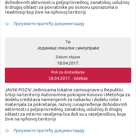
dohodovnih aktivnosti u poljoprivrednoj, zanatskoj, uslužnoj
ili drugoj oblasti za povratnike po osnovu sporazuma o
readmisiji koji žive na njihovoj teritoriji
Преузмите пратећу документацију
Tip
Јединице локалне самоуправе
Datum objave
18.04.2017.
Rok za dostavljanje
28.04.2017. - Istekao
JAVNI POZIV Jedinicama lokalne samouprave u Republici
Srbiji na teritoriji Autonomne pokrajne Kosovo i Metohija za
dodelu sredstava namenjenih za nabavku i dodelu robe i
materijala za pokretanje, razvoj i unapređenje dohodovnih
aktivnosti u poljoprivrednoj, zanatskoj, uslužnoj ili drugoj
oblasti za interno raseljena lica dok su u raseljeništvu, koja
žive na njihovoj teritoriji
Преузмите пратећу документацију