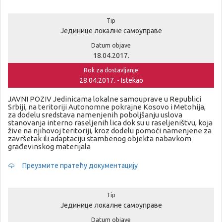
Tip
Јединице локалне самоуправе
Datum objave
18.04.2017.
Rok za dostavljanje
28.04.2017. - Istekao
JAVNI POZIV Jedinicama lokalne samouprave u Republici
Srbiji, na teritoriji Autonomne pokrajne Kosovo i Metohija,
za dodelu sredstava namenjenih poboljšanju uslova
stanovanja interno raseljenih lica dok su u raseljeništvu, koja
žive na njihovoj teritoriji, kroz dodelu pomoći namenjene za
završetak ili adaptaciju stambenog objekta nabavkom
građevinskog materijala
Преузмите пратећу документацију
Tip
Јединице локалне самоуправе
Datum objave