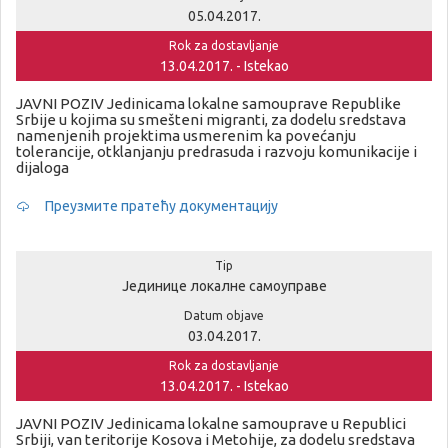
05.04.2017.
Rok za dostavljanje
13.04.2017. - Istekao
JAVNI POZIV Jedinicama lokalne samouprave Republike
Srbije u kojima su smešteni migranti, za dodelu sredstava
namenjenih projektima usmerenim ka povećanju
tolerancije, otklanjanju predrasuda i razvoju komunikacije i
dijaloga
Преузмите пратећу документацију
Tip
Јединице локалне самоуправе
Datum objave
03.04.2017.
Rok za dostavljanje
13.04.2017. - Istekao
JAVNI POZIV Jedinicama lokalne samouprave u Republici
Srbiji, van teritorije Kosova i Metohije, za dodelu sredstava