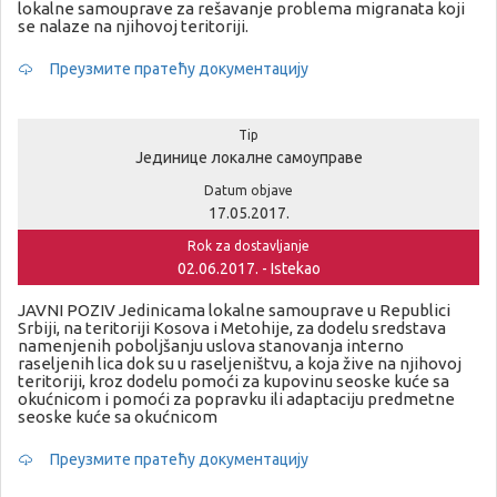
lokalne samouprave za rešavanje problema migranata koji
se nalaze na njihovoj teritoriji.
Преузмите пратећу документацију
Tip
Јединице локалне самоуправе
Datum objave
17.05.2017.
Rok za dostavljanje
02.06.2017. - Istekao
JAVNI POZIV Jedinicama lokalne samouprave u Republici
Srbiji, na teritoriji Kosova i Metohije, za dodelu sredstava
namenjenih poboljšanju uslova stanovanja interno
raseljenih lica dok su u raseljeništvu, a koja žive na njihovoj
teritoriji, kroz dodelu pomoći za kupovinu seoske kuće sa
okućnicom i pomoći za popravku ili adaptaciju predmetne
seoske kuće sa okućnicom
Преузмите пратећу документацију