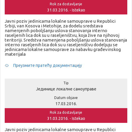
Rok za dostavljanje
31.03.2016. - Istekao
Javni poziv jedinicama lokalne samouprave u Republici
Srbiji, van Kosova i Metohije, za dodelu sredstava
namenjenih poboljšanju uslova stanovanja interno
raseljenih lica dok su u raseljeništvu, koja žive na njihovoj
teritoriji. Sredstva namenjena poboljšanju uslova stanovanja
interno raseljenih lica dok su u raseljeništvu dodeljuju se
jedinicama lokalne samouprave za nabavku građevinskog
materijala
Преузмите пратећу документацију
Tip
Јединице локалне самоуправе
Datum objave
17.03.2016.
Rok za dostavljanje
31.03.2016. - Istekao
Javni poziv jedinicama lokalne samouprave u Republici