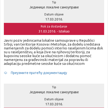
Tip
Јединице локалне самоуправе
Datum objave
17.03.2016.
Rok za dostavljanje
31.03.2016. - Istekao
Javni poziv jedinicama lokalne samouprave u Republici
Srbiji, van teritorije Kosova i Metohije, za dodelu sredstava
namenjenih za dodelu pomoći interno raseljenim licima dok
su u raseljeništvu, a koja žive na njihovoj teritoriji, za
kupovinu seoske kuće sa okućnicom i dodatnu pomoć
namenjenu za građevinski materijal za popravku ili
adaptaciju predmetne seoske kuće sa okućnicom
Преузмите пратећу документацију
Tip
Јединице локалне самоуправе
Datum objave
17.03.2016.