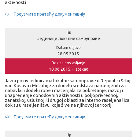
aktivnosti
Преузмите пратећу документацију
Tip
Јединице локалне самоуправе
Datum objave
28.05.2015.
Rok za dostavljanje
10.06.2015. - Istekao
Javni poziv jedinicama lokalne samouprave u Republici Srbiji
van Kosova i Metohije za dodelu sredstava namenjenih za
nabavku i dodelu robe i materijala za pokretanje, razvoj i
unapređenje dohodovnih aktivnosti u poljoprivrednoj,
zanatskoj, uslužnoj ili drugoj oblasti za interno raseljena lica
dok su u raseljeništvu, koja žive na njihovoj teritoriji
Преузмите пратећу документацију
Tip