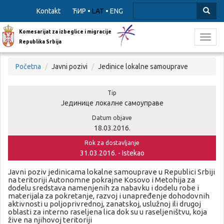
Kontakt
ЋИР
•
LAT
•
ENG
Komesarijat za izbeglice i migracije
Toggl
Republika Srbija
navig
Početna
Javni pozivi
Jedinice lokalne samouprave
Tip
Јединице локалне самоуправе
Datum objave
18.03.2016.
Rok za dostavljanje
31.03.2016. - Istekao
Javni poziv jedinicama lokalne samouprave u Republici Srbiji
na teritoriji Autonomne pokrajne Kosovo i Metohija za
dodelu sredstava namenjenih za nabavku i dodelu robe i
materijala za pokretanje, razvoj i unapređenje dohodovnih
aktivnosti u poljoprivrednoj, zanatskoj, uslužnoj ili drugoj
oblasti za interno raseljena lica dok su u raseljeništvu, koja
žive na njihovoj teritoriji