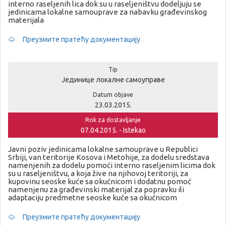
interno raseljenih lica dok su u raseljeništvu dodeljuju se
jedinicama lokalne samouprave za nabavku građevinskog
materijala
Преузмите пратећу документацију
Tip
Јединице локалне самоуправе
Datum objave
23.03.2015.
Rok za dostavljanje
07.04.2015. - Istekao
Javni poziv jedinicama lokalne samouprave u Republici
Srbiji, van teritorije Kosova i Metohije, za dodelu sredstava
namenjenih za dodelu pomoći interno raseljenim licima dok
su u raseljeništvu, a koja žive na njihovoj teritoriji, za
kupovinu seoske kuće sa okućnicom i dodatnu pomoć
namenjenu za građevinski materijal za popravku ili
adaptaciju predmetne seoske kuće sa okućnicom
Преузмите пратећу документацију