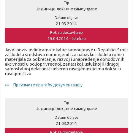
Tip
Јединице локалне самоуправе
Datum objave
21.03.2014.
Rok za dostavljanje
15.04.2014. - Istekao
Javni poziv jedinicama lokalne samouprave u Republici Srbiji
za dodelu sredstava namenjenih za nabavku i dodelu robe i
materijala za pokretanje, razvoj i unapređenje dohodovnih
aktivnosti u poljoprivrednoj, zanatskoj, uslužnoj ili drugoj
samostalnoj delatnosti interno raseljenim licima dok su u
raseljeništvu
Преузмите пратећу документацију
Tip
Јединице локалне самоуправе
Datum objave
21.03.2014.
Rok za dostavljanje