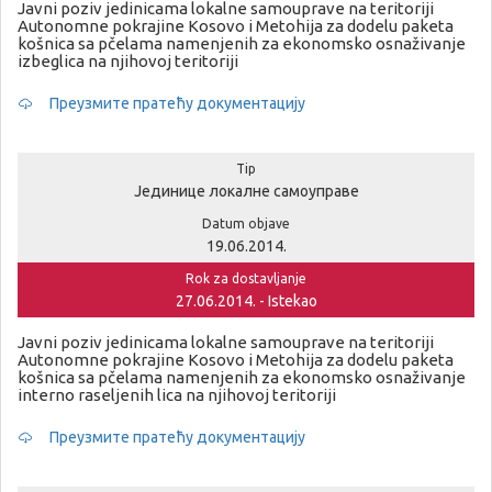
Javni poziv jedinicama lokalne samouprave na teritoriji
Autonomne pokrajine Kosovo i Metohija za dodelu paketa
košnica sa pčelama namenjenih za ekonomsko osnaživanje
izbeglica na njihovoj teritoriji
Преузмите пратећу документацију
Tip
Јединице локалне самоуправе
Datum objave
19.06.2014.
Rok za dostavljanje
27.06.2014. - Istekao
Javni poziv jedinicama lokalne samouprave na teritoriji
Autonomne pokrajine Kosovo i Metohija za dodelu paketa
košnica sa pčelama namenjenih za ekonomsko osnaživanje
interno raseljenih lica na njihovoj teritoriji
Преузмите пратећу документацију