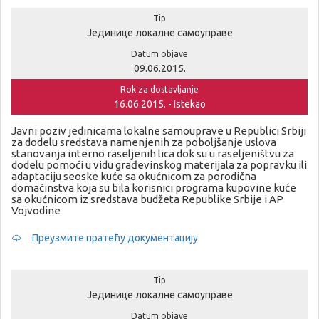
Tip
Јединице локалне самоуправе
Datum objave
09.06.2015.
Rok za dostavljanje
16.06.2015. - Istekao
Javni poziv jedinicama lokalne samouprave u Republici Srbiji
za dodelu sredstava namenjenih za poboljšanje uslova
stanovanja interno raseljenih lica dok su u raseljeništvu za
dodelu pomoći u vidu građevinskog materijala za popravku ili
adaptaciju seoske kuće sa okućnicom za porodična
domaćinstva koja su bila korisnici programa kupovine kuće
sa okućnicom iz sredstava budžeta Republike Srbije i AP
Vojvodine
Преузмите пратећу документацију
Tip
Јединице локалне самоуправе
Datum objave