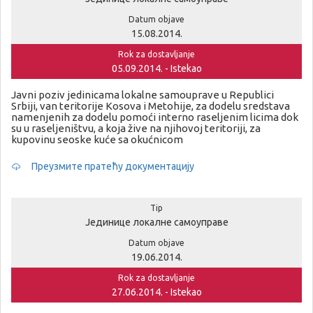
Datum objave
15.08.2014.
Rok za dostavljanje
05.09.2014. - Istekao
Javni poziv jedinicama lokalne samouprave u Republici
Srbiji, van teritorije Kosova i Metohije, za dodelu sredstava
namenjenih za dodelu pomoći interno raseljenim licima dok
su u raseljeništvu, a koja žive na njihovoj teritoriji, za
kupovinu seoske kuće sa okućnicom
Преузмите пратећу документацију
Tip
Јединице локалне самоуправе
Datum objave
19.06.2014.
Rok za dostavljanje
27.06.2014. - Istekao