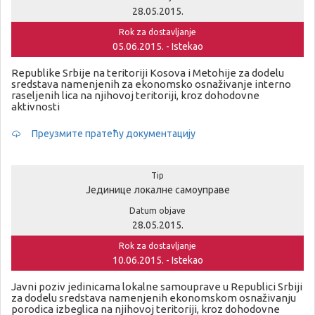
28.05.2015.
Rok za dostavljanje
05.06.2015. - Istekao
Republike Srbije na teritoriji Kosova i Metohije za dodelu
sredstava namenjenih za ekonomsko osnaživanje interno
raseljenih lica na njihovoj teritoriji, kroz dohodovne
aktivnosti
Преузмите пратећу документацију
Tip
Јединице локалне самоуправе
Datum objave
28.05.2015.
Rok za dostavljanje
10.06.2015. - Istekao
Javni poziv jedinicama lokalne samouprave u Republici Srbiji
za dodelu sredstava namenjenih ekonomskom osnaživanju
porodica izbeglica na njihovoj teritoriji, kroz dohodovne