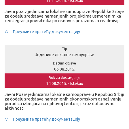
17.11.2015. - Istekao
Javni poziv jedinicama lokalne samouprave Republike Srbije
za dodelu sredstava namenjenih projektima usmerenim ka
reintegraciji povratnika po osnovu sporazuma o readmisiji
Преузмите пратећу документацију
Tip
Јединице локалне самоуправе
Datum objave
06.08.2015.
Rok za dostavljanje
14.08.2015. - Istekao
Javni Poziv jedinicama lokalne samouprave u Republici Srbiji
za dodelu sredstava namenjenih ekonomskom osnaživanju
porodica izbeglica na njihovoj teritoriji, kroz dohodovne
aktivnosti
Преузмите пратећу документацију