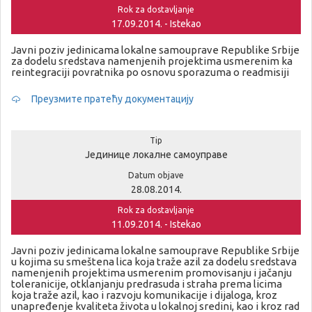
Rok za dostavljanje
17.09.2014. - Istekao
Javni poziv jedinicama lokalne samouprave Republike Srbije
za dodelu sredstava namenjenih projektima usmerenim ka
reintegraciji povratnika po osnovu sporazuma o readmisiji
Преузмите пратећу документацију
Tip
Јединице локалне самоуправе
Datum objave
28.08.2014.
Rok za dostavljanje
11.09.2014. - Istekao
Javni poziv jedinicama lokalne samouprave Republike Srbije
u kojima su smeštena lica koja traže azil za dodelu sredstava
namenjenih projektima usmerenim promovisanju i jačanju
toleranicije, otklanjanju predrasuda i straha prema licima
koja traže azil, kao i razvoju komunikacije i dijaloga, kroz
unapređenje kvaliteta života u lokalnoj sredini, kao i kroz rad