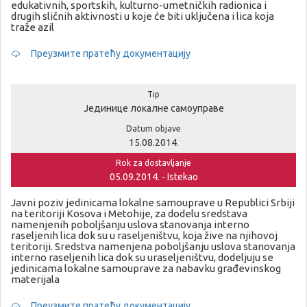
edukativnih, sportskih, kulturno-umetničkih radionica i
drugih sličnih aktivnosti u koje će biti uključena i lica koja
traže azil
Преузмите пратећу документацију
Tip
Јединице локалне самоуправе
Datum objave
15.08.2014.
Rok za dostavljanje
05.09.2014. - Istekao
Javni poziv jedinicama lokalne samouprave u Republici Srbiji
na teritoriji Kosova i Metohije, za dodelu sredstava
namenjenih poboljšanju uslova stanovanja interno
raseljenih lica dok su u raseljeništvu, koja žive na njihovoj
teritoriji. Sredstva namenjena poboljšanju uslova stanovanja
interno raseljenih lica dok su uraseljeništvu, dodeljuju se
jedinicama lokalne samouprave za nabavku građevinskog
materijala
Преузмите пратећу документацију