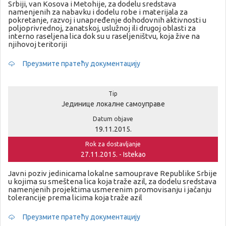
Srbiji, van Kosova i Metohije, za dodelu sredstava
namenjenih za nabavku i dodelu robe i materijala za
pokretanje, razvoj i unapređenje dohodovnih aktivnosti u
poljoprivrednoj, zanatskoj, uslužnoj ili drugoj oblasti za
interno raseljena lica dok su u raseljeništvu, koja žive na
njihovoj teritoriji
Преузмите пратећу документацију
Tip
Јединице локалне самоуправе
Datum objave
19.11.2015.
Rok za dostavljanje
27.11.2015. - Istekao
Javni poziv jedinicama lokalne samouprave Republike Srbije
u kojima su smeštena lica koja traže azil, za dodelu sredstava
namenjenih projektima usmerenim promovisanju i jačanju
tolerancije prema licima koja traže azil
Преузмите пратећу документацију