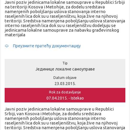
Javni poziv jedinicama lokalne samouprave u Republici Srbiji
na teritoriji Kosova i Metohije, za dodelu sredstava
namenjenih poboljšanju uslova stanovanja interno
raseljenih lica dok su u raseljeništvu, koja žive na njihovoj
teritoriji. Sredstva namenjena poboljšanju uslova stanovanja
interno raseljenih lica dok su u raseljeništvu dodeljuju se
jedinicama lokalne samouprave za nabavku građevinskog
materijala
Преузмите пратећу документацију
Tip
Јединице локалне самоуправе
Datum objave
23.03.2015.
Rok za dostavljanje
07.04.2015. - Istekao
Javni poziv jedinicama lokalne samouprave u Republici
Srbiji, van Kosova i Metohije, za dodelu sredstava
namenjenih poboljšanju uslova stanovanja interno
raseljenih lica dok su u raseljeništvu, koja žive na njihovoj
teritoriji. Sredstva namenjena poboljšanju uslova stanovanja