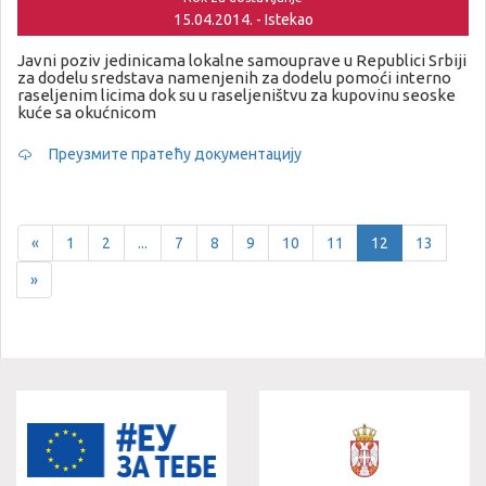
15.04.2014. - Istekao
Javni poziv jedinicama lokalne samouprave u Republici Srbiji
za dodelu sredstava namenjenih za dodelu pomoći interno
raseljenim licima dok su u raseljeništvu za kupovinu seoske
kuće sa okućnicom
Преузмите пратећу документацију
Previous
«
1
2
...
7
8
9
10
11
12
13
Next
»