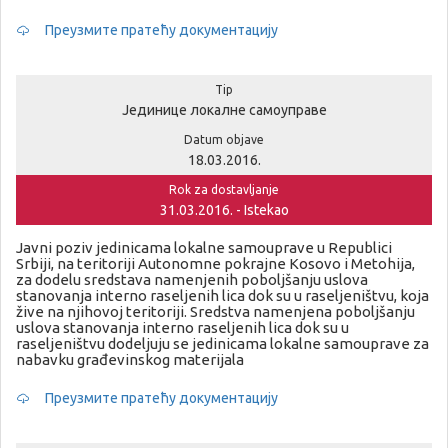
Преузмите пратећу документацију
Tip
Јединице локалне самоуправе
Datum objave
18.03.2016.
Rok za dostavljanje
31.03.2016. - Istekao
Javni poziv jedinicama lokalne samouprave u Republici
Srbiji, na teritoriji Autonomne pokrajne Kosovo i Metohija,
za dodelu sredstava namenjenih poboljšanju uslova
stanovanja interno raseljenih lica dok su u raseljeništvu, koja
žive na njihovoj teritoriji. Sredstva namenjena poboljšanju
uslova stanovanja interno raseljenih lica dok su u
raseljeništvu dodeljuju se jedinicama lokalne samouprave za
nabavku građevinskog materijala
Преузмите пратећу документацију