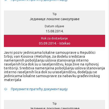
Tip
Јединице локалне самоуправе
Datum objave
15.08.2014.
Rok za dostavljanje
05.09.2014. - Istekao
Javni poziv jedinicama lokalne samouprave u Republici
Srbiji, van Kosova i Metohije, za dodelu sredstava
namenjenih poboljšanju uslova stanovanja interno
raseljenih lica dok su u raseljeništvu, koja žive na njihovoj
teritoriji. Sredstva namenjena poboljšanju uslova stanovanja
interno raseljenih lica dok su uraseljeništvu, dodeljuju se
jedinicama lokalne samouprave za nabavku građevinskog
materijala
Преузмите пратећу документацију
Tip
Јединице локалне самоуправе